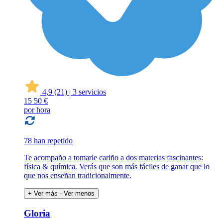
4,9
(21)
|
3 servicios
15
50 €
por hora
78 han repetido
Te acompaño a tomarle cariño a dos materias fascinantes:
física & química. Verás que son más fáciles de ganar que lo
que nos enseñan tradicionalmente.
+ Ver más
- Ver menos
Gloria