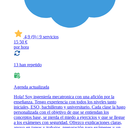
4,9
(9)
|
9 servicios
15
50 €
por hora
13 han repetido
Agenda actualizada
Hola! Soy ingeniería mecatronica con una afición por la
enseñanza. Tengo experiencia con todos los niveles tanto
iniciales, ESO, bachillerato y universitario. Cada clase la hago
personalizada con el objetivo de que se entiendan los
conceptos base, se pierda el miedo a ejercicios y que se llegue
a los exámenes con seguridad. Ofrezco explicaciones claras,
apoyo en tareas y trabajos, preparación para exámenes y un