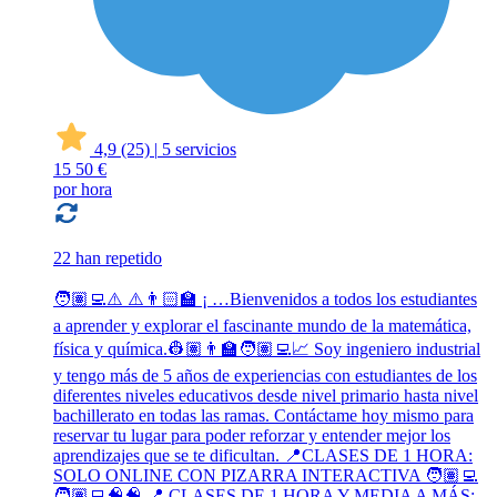
4,9
(25)
|
5 servicios
15
50 €
por hora
22 han repetido
🧑🏽‍💻⚠️ ⚠️👨🏻‍🏫 ¡ …Bienvenidos a todos los estudiantes
a aprender y explorar el fascinante mundo de la matemática,
física y química.👷🏽👨‍🏫🧑🏽‍💻📈 Soy ingeniero industrial
y tengo más de 5 años de experiencias con estudiantes de los
diferentes niveles educativos desde nivel primario hasta nivel
bachillerato en todas las ramas. Contáctame hoy mismo para
reservar tu lugar para poder reforzar y entender mejor los
aprendizajes que se te dificultan. 📍CLASES DE 1 HORA:
SOLO ONLINE CON PIZARRA INTERACTIVA 🧑🏽‍💻
🧑🏽‍💻🧠🧠 📍 CLASES DE 1 HORA Y MEDIA A MÁS: