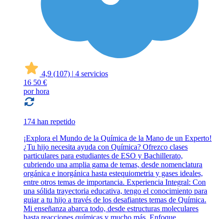
4,9
(107)
|
4 servicios
16
50 €
por hora
174 han repetido
¡Explora el Mundo de la Química de la Mano de un Experto!
¿Tu hijo necesita ayuda con Química? Ofrezco clases
particulares para estudiantes de ESO y Bachillerato,
cubriendo una amplia gama de temas, desde nomenclatura
orgánica e inorgánica hasta estequiometria y gases ideales,
entre otros temas de importancia. Experiencia Integral: Con
una sólida trayectoria educativa, tengo el conocimiento para
guiar a tu hijo a través de los desafiantes temas de Química.
Mi enseñanza abarca todo, desde estructuras moleculares
hasta reacciones químicas y mucho más. Enfoque