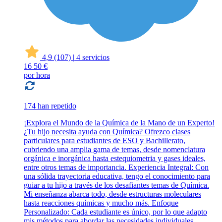
4,9
(107)
|
4 servicios
16
50 €
por hora
174 han repetido
¡Explora el Mundo de la Química de la Mano de un Experto!
¿Tu hijo necesita ayuda con Química? Ofrezco clases
particulares para estudiantes de ESO y Bachillerato,
cubriendo una amplia gama de temas, desde nomenclatura
orgánica e inorgánica hasta estequiometria y gases ideales,
entre otros temas de importancia. Experiencia Integral: Con
una sólida trayectoria educativa, tengo el conocimiento para
guiar a tu hijo a través de los desafiantes temas de Química.
Mi enseñanza abarca todo, desde estructuras moleculares
hasta reacciones químicas y mucho más. Enfoque
Personalizado: Cada estudiante es único, por lo que adapto
mis métodos para abordar las necesidades individuales..