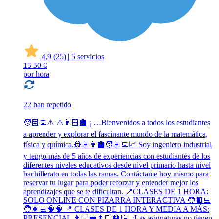
4,9
(25)
|
5 servicios
15
50 €
por hora
22 han repetido
🧑🏽‍💻⚠️ ⚠️👨🏻‍🏫 ¡ …Bienvenidos a todos los estudiantes
a aprender y explorar el fascinante mundo de la matemática,
física y química.👷🏽👨‍🏫🧑🏽‍💻📈 Soy ingeniero industrial
y tengo más de 5 años de experiencias con estudiantes de los
diferentes niveles educativos desde nivel primario hasta nivel
bachillerato en todas las ramas. Contáctame hoy mismo para
reservar tu lugar para poder reforzar y entender mejor los
aprendizajes que se te dificultan. 📍CLASES DE 1 HORA:
SOLO ONLINE CON PIZARRA INTERACTIVA 🧑🏽‍💻
🧑🏽‍💻🧠🧠 📍 CLASES DE 1 HORA Y MEDIA A MÁS:
PRESENCIAL 👨🏻‍💼👨🏻‍🏫📝. ¡Las asignaturas no tienen