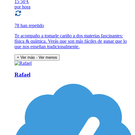
15
50 €
por hora
78 han repetido
Te acompaño a tomarle cariño a dos materias fascinantes:
física & química. Verás que son más fáciles de ganar que lo
que nos enseñan tradicionalmente.
+ Ver más
- Ver menos
Rafael