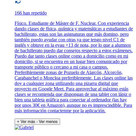
166 han repetido
Físico. Estudiante de Máster de F. Nuclear. Con experiencia
dando clases de física, química y matemáticas a estudiantes de
bachillerato, estas son las asignaturas que más domino, pero
también puedo ayudar con otras ya que tengo nivel C1 de
inglés y obtuve en la evau +13 de nota, por lo que a alumnos
de bachillerato puedo dar consejos respecto a estos exámenes.
Puedo dar tanto clases online como a domicilio como en mi
domicilio, si se encuentra en un lugar bien comunicado por
transporte público o cercano a mi casa o campus.
Preferiblemente zonas de Pozuelo de Alarcón, Alcorcón,
Carabanchel o Moncloa preferiblemente. Las clases online las
doy a cualquier zona utilizando una pizarra digital que
proyecto en Google Meet. Para aprovechar al máximo estás
clases se recomienda que dispongan de una tablet con lápiz o
bien una tableta gráfica para conectar al ordenador (las hay
por unos 30€ en Amazon), aunque no es imprescindible. Para
más información contactenme por la aplicación.
+ Ver más
- Ver menos