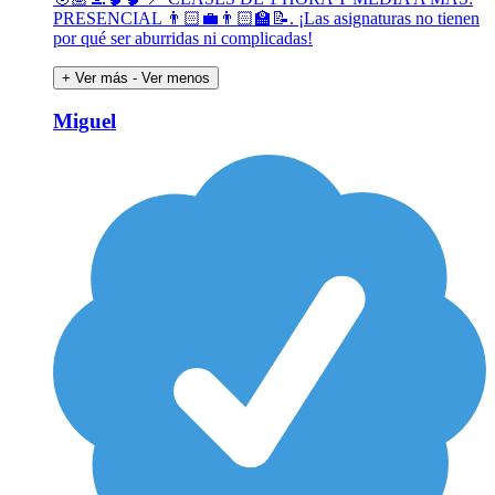
PRESENCIAL 👨🏻‍💼👨🏻‍🏫📝. ¡Las asignaturas no tienen
por qué ser aburridas ni complicadas!
+ Ver más
- Ver menos
Miguel