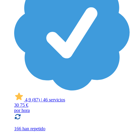
4,9
(87)
|
46 servicios
30
75 €
por hora
166 han repetido