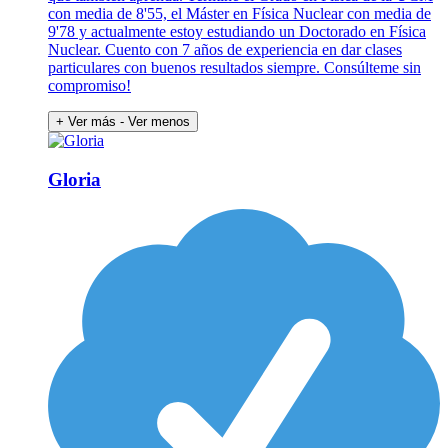
con media de 8'55, el Máster en Física Nuclear con media de
9'78 y actualmente estoy estudiando un Doctorado en Física
Nuclear. Cuento con 7 años de experiencia en dar clases
particulares con buenos resultados siempre. Consúlteme sin
compromiso!
+ Ver más
- Ver menos
Gloria