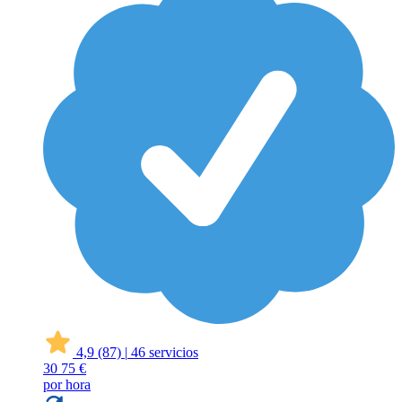
4,9
(87)
|
46 servicios
30
75 €
por hora