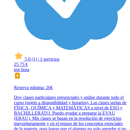
5,0
(1)
|
1 servicios
25
75 €
por hora
Reserva mínima: 26€
Doy clases particulares presenciales y online durante todo el
curso (sujeto a disponibilidad y horarios). Las clases serían de
FÍSICA, QUÍMICA y MATEMÁTICAS a nivel de ESO y
BACHILLERATO. Puedo ayudar a preparar la EVAU
(EBAU). Mis clases se basan en la resolución de ejercicios
mayoritariamente y en el repaso de los conceptos esenciales
de la materia, para lograr que el alumno no solo apruebe si no