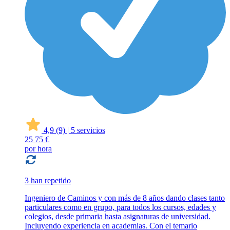
4,9
(9)
|
5 servicios
25
75 €
por hora
3 han repetido
Ingeniero de Caminos y con más de 8 años dando clases tanto
particulares como en grupo, para todos los cursos, edades y
colegios, desde primaria hasta asignaturas de universidad.
Incluyendo experiencia en academias. Con el temario