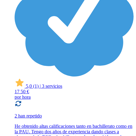
5,0
(1)
|
3 servicios
17
50 €
por hora
2 han repetido
He obtenido altas calificaciones tanto en bachillerato como en
la PAU. Tengo dos años de experiencia dando clases a