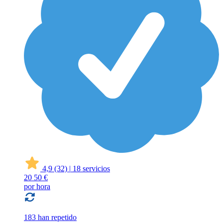
4,9
(32)
|
18 servicios
20
50 €
por hora
183 han repetido