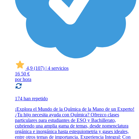
4,9
(107)
|
4 servicios
16
50 €
por hora
174 han repetido
¡Explora el Mundo de la Química de la Mano de un Experto!
¿Tu hijo necesita ayuda con Química? Ofrezco clases
particulares para estudiantes de ESO y Bachillerato,
cubriendo una amplia gama de temas, desde nomenclatura
orgánica e inorgánica hasta estequiometria y gases ideales,
entre otros temas de importancia. Experiencia Integral: Con