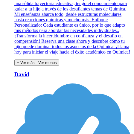
una sólida trayectoria educativa, tengo el conocimiento para
guiar a tu hijo a través de los desafiantes temas de Química.
Mi enseñanza abarca todo, desde estructuras moleculares
hasta reacciones químicas y mucho más. Enfoque
Personalizado: Cada estudiante es único, por lo que adapto
mis métodos para abordar las necesidades individuales..
¡Transforma la incertidumbre en confianza y el desafío en
comprensión! Reserva una clase ahora y descubre cómo tu
hijo puede dominar todos los aspectos de la Química. ¡Llama
hoy para iniciar el viaje hacia el éxito académico en Química!
+ Ver más
- Ver menos
David