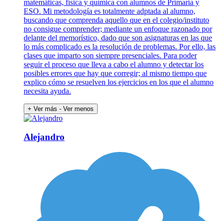
matemáticas, física y química con alumnos de Primaria y
ESO. Mi metodología es totalmente adptada al alumno,
buscando que comprenda aquello que en el colegio/instituto
no consigue comprender; mediante un enfoque razonado por
delante del memorístico, dado que son asignaturas en las que
lo más complicado es la resolución de problemas. Por ello, las
clases que imparto son siempre presenciales. Para poder
seguir el proceso que lleva a cabo el alumno y detectar los
posibles errores que hay que corregir; al mismo tiempo que
explico cómo se resuelven los ejercicios en los que el alumno
necesita ayuda.
+ Ver más
- Ver menos
Alejandro