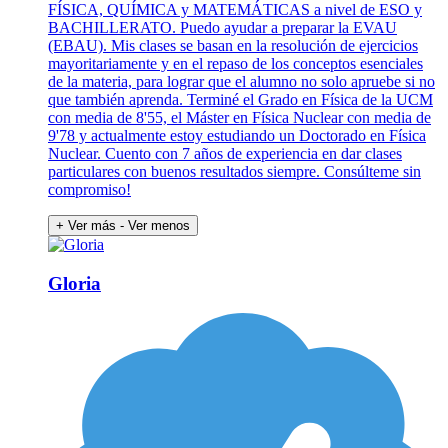
FÍSICA, QUÍMICA y MATEMÁTICAS a nivel de ESO y
BACHILLERATO. Puedo ayudar a preparar la EVAU
(EBAU). Mis clases se basan en la resolución de ejercicios
mayoritariamente y en el repaso de los conceptos esenciales
de la materia, para lograr que el alumno no solo apruebe si no
que también aprenda. Terminé el Grado en Física de la UCM
con media de 8'55, el Máster en Física Nuclear con media de
9'78 y actualmente estoy estudiando un Doctorado en Física
Nuclear. Cuento con 7 años de experiencia en dar clases
particulares con buenos resultados siempre. Consúlteme sin
compromiso!
+ Ver más
- Ver menos
Gloria