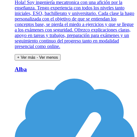
Hola! Soy ingeniería mecatronica con una afición por la
enseñanza. Tengo experiencia con todos los niveles tanto
iniciales, ESO, bachillerato y universitario. Cada clase la hago
personalizada con el objetivo de que se entiendan los
conceptos base, se pierda el miedo a ejercicios y que se llegue
a los exámenes con seguridad. Ofrezco explicaciones claras,
apoyo en tareas y trabajos, preparación para exámenes y un
seguimiento continuo del progreso tanto en modalidad
presencial como online.
+ Ver más
- Ver menos
Alba