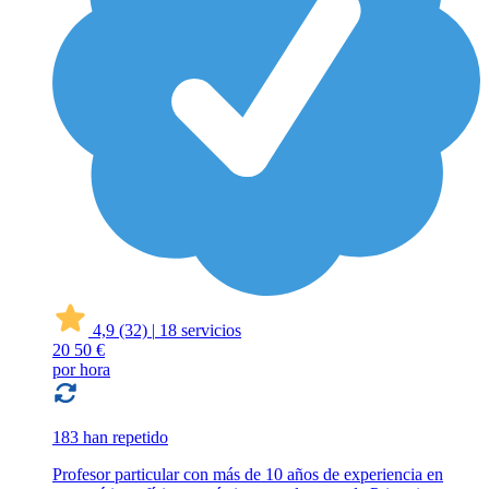
4,9
(32)
|
18 servicios
20
50 €
por hora
183 han repetido
Profesor particular con más de 10 años de experiencia en