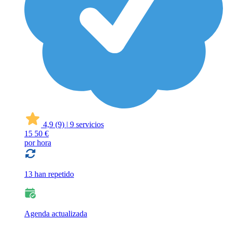
4,9
(9)
|
9 servicios
15
50 €
por hora
13 han repetido
Agenda actualizada