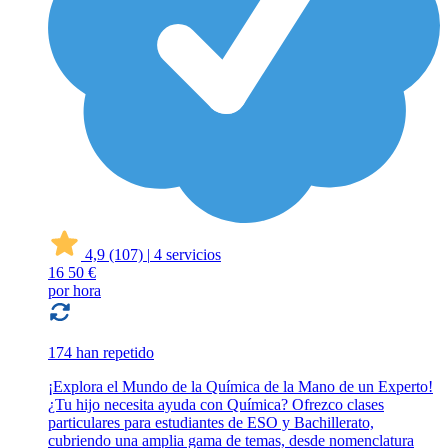
4,9
(107)
|
4 servicios
16
50 €
por hora
174 han repetido
¡Explora el Mundo de la Química de la Mano de un Experto!
¿Tu hijo necesita ayuda con Química? Ofrezco clases
particulares para estudiantes de ESO y Bachillerato,
cubriendo una amplia gama de temas, desde nomenclatura