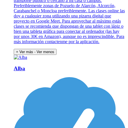
transporte público o cercano a mi casa o campus.
Preferiblemente zonas de Pozuelo de Alarcón, Alcorcón,
Carabanchel o Moncloa preferiblemente. Las clases online las
doy a cualquier zona utilizando una pizarra digital que
proyecto en Google Meet. Para aprovechar al máximo estás
clases se recomienda que dispongan de una tablet con lápiz o
bien una tableta gráfica para conectar al ordenador (las hay
por unos 30€ en Amazon), aunque no es imprescindible. Para
más información contactenme por la aplicación.
+ Ver más
- Ver menos
Alba