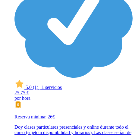
5,0
(1)
|
1 servicios
25
75 €
por hora
Reserva mínima: 26€
Doy clases particulares presenciales y online durante todo el
curso (sujeto a disponibilidad y horarios). Las clases serían de