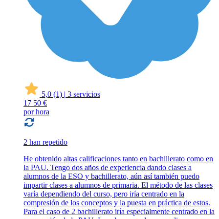
5,0
(1)
|
3 servicios
17
50 €
por hora
2 han repetido
He obtenido altas calificaciones tanto en bachillerato como en
la PAU. Tengo dos años de experiencia dando clases a
alumnos de la ESO y bachillerato, aún así también puedo
impartir clases a alumnos de primaria. El método de las clases
varía dependiendo del curso, pero iría centrado en la
compresión de los conceptos y la puesta en práctica de estos.
Para el caso de 2 bachillerato iría especialmente centrado en la