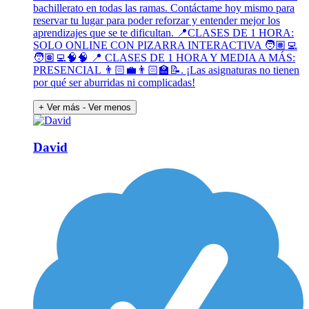
bachillerato en todas las ramas. Contáctame hoy mismo para
reservar tu lugar para poder reforzar y entender mejor los
aprendizajes que se te dificultan. 📍CLASES DE 1 HORA:
SOLO ONLINE CON PIZARRA INTERACTIVA 🧑🏽‍💻
🧑🏽‍💻🧠🧠 📍 CLASES DE 1 HORA Y MEDIA A MÁS:
PRESENCIAL 👨🏻‍💼👨🏻‍🏫📝. ¡Las asignaturas no tienen
por qué ser aburridas ni complicadas!
+ Ver más
- Ver menos
David