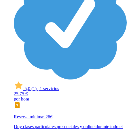
5,0
(1)
|
1 servicios
25
75 €
por hora
Reserva mínima: 26€
Doy clases particulares presenciales y online durante todo el