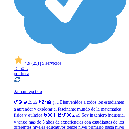
4,9
(25)
|
5 servicios
15
50 €
por hora
22 han repetido
🧑🏽‍💻⚠️ ⚠️👨🏻‍🏫 ¡ …Bienvenidos a todos los estudiantes
a aprender y explorar el fascinante mundo de la matemática,
física y química.👷🏽👨‍🏫🧑🏽‍💻📈 Soy ingeniero industrial
y tengo más de 5 años de experiencias con estudiantes de los
diferentes niveles educativos desde nivel primario hasta nivel