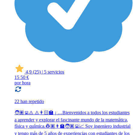
4,9
(25)
|
5 servicios
15
50 €
por hora
22 han repetido
🧑🏽‍💻⚠️ ⚠️👨🏻‍🏫 ¡ …Bienvenidos a todos los estudiantes
a aprender y explorar el fascinante mundo de la matemática,
física y química.👷🏽👨‍🏫🧑🏽‍💻📈 Soy ingeniero industrial
y tengo más de 5 años de experiencias con estudiantes de los