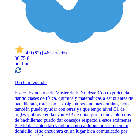
4,9
(87)
|
46 servicios
30
75 €
por hora
166 han repetido
Físico. Estudiante de Máster de F. Nuclear. Con experiencia
dando clases de física, química y matemáticas a estudiantes de
bachillerato, estas son las asignaturas que más domino, pero
también puedo ayudar con otras ya que tengo nivel C1 de
inglés y obtuve en la evau +13 de nota, por lo que a alumnos
de bachillerato puedo dar consejos respecto a estos exámenes.
Puedo dar tanto clases online como a domicilio como en mi
domicilio, si se encuentra en un lugar bien comunicado por