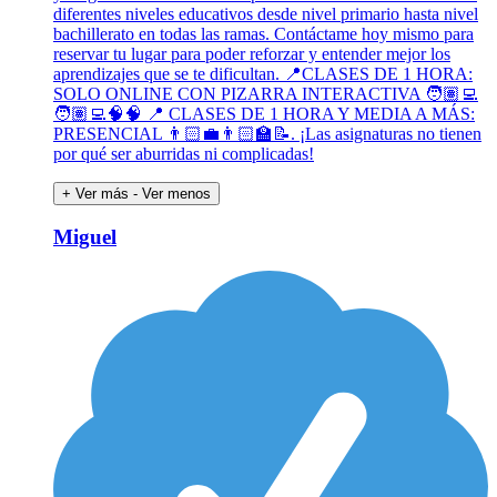
diferentes niveles educativos desde nivel primario hasta nivel
bachillerato en todas las ramas. Contáctame hoy mismo para
reservar tu lugar para poder reforzar y entender mejor los
aprendizajes que se te dificultan. 📍CLASES DE 1 HORA:
SOLO ONLINE CON PIZARRA INTERACTIVA 🧑🏽‍💻
🧑🏽‍💻🧠🧠 📍 CLASES DE 1 HORA Y MEDIA A MÁS:
PRESENCIAL 👨🏻‍💼👨🏻‍🏫📝. ¡Las asignaturas no tienen
por qué ser aburridas ni complicadas!
+ Ver más
- Ver menos
Miguel