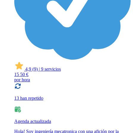
4,9
(9)
|
9 servicios
15
50 €
por hora
13 han repetido
Agenda actualizada
Hola! Soy ingeniería mecatronica con una afición por la