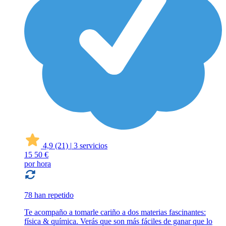
4,9
(21)
|
3 servicios
15
50 €
por hora
78 han repetido
Te acompaño a tomarle cariño a dos materias fascinantes:
física & química. Verás que son más fáciles de ganar que lo