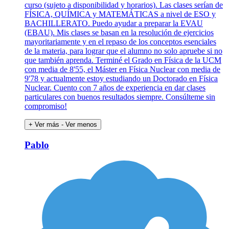
curso (sujeto a disponibilidad y horarios). Las clases serían de
FÍSICA, QUÍMICA y MATEMÁTICAS a nivel de ESO y
BACHILLERATO. Puedo ayudar a preparar la EVAU
(EBAU). Mis clases se basan en la resolución de ejercicios
mayoritariamente y en el repaso de los conceptos esenciales
de la materia, para lograr que el alumno no solo apruebe si no
que también aprenda. Terminé el Grado en Física de la UCM
con media de 8'55, el Máster en Física Nuclear con media de
9'78 y actualmente estoy estudiando un Doctorado en Física
Nuclear. Cuento con 7 años de experiencia en dar clases
particulares con buenos resultados siempre. Consúlteme sin
compromiso!
+ Ver más
- Ver menos
Pablo