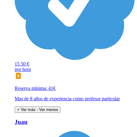
15
50 €
por hora
Reserva mínima: 41€
Mas de 8 años de experiencia como profesor particular
+ Ver más
- Ver menos
Juan