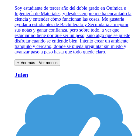
Soy estudiante de tercer año del doble grado en Química e
Ingeniería de Materiales, y desde siempre me ha encantado la
ciencia y entender cómo funcionan las cosas. Me gustaría
ayudar a estudiantes de Bachillerato y Secundaria a mejorar
sus notas y ganar confianza, pero sobre todo, a ver que
estudiar no tiene por qué ser un peso, sino algo que se puede
disfrutar cuando se entiende bien. Intento crear un ambiente
tranquilo y cercano, donde se pueda preguntar sin miedo y
avanzar paso a paso hasta que todo quede claro.
+ Ver más
- Ver menos
Julen