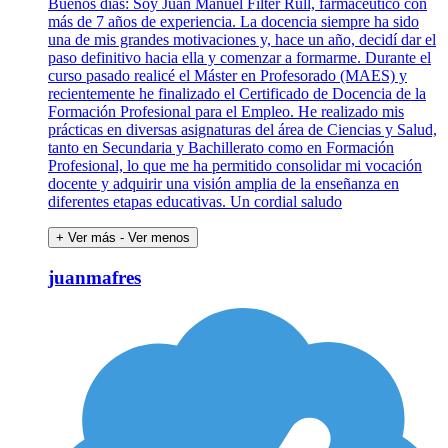
Buenos días: Soy Juan Manuel Filter Rull, farmacéutico con
más de 7 años de experiencia. La docencia siempre ha sido
una de mis grandes motivaciones y, hace un año, decidí dar el
paso definitivo hacia ella y comenzar a formarme. Durante el
curso pasado realicé el Máster en Profesorado (MAES) y
recientemente he finalizado el Certificado de Docencia de la
Formación Profesional para el Empleo. He realizado mis
prácticas en diversas asignaturas del área de Ciencias y Salud,
tanto en Secundaria y Bachillerato como en Formación
Profesional, lo que me ha permitido consolidar mi vocación
docente y adquirir una visión amplia de la enseñanza en
diferentes etapas educativas. Un cordial saludo
+ Ver más
- Ver menos
juanmafres