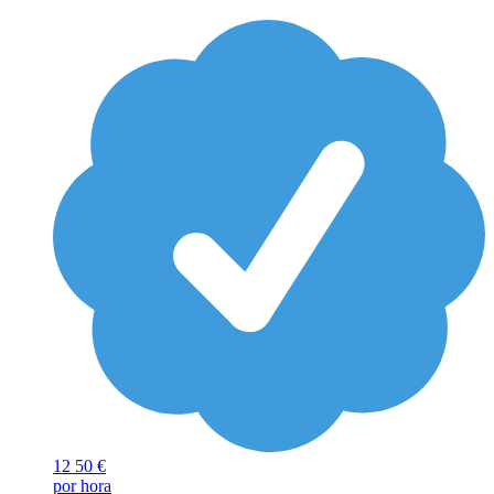
12
50 €
por hora