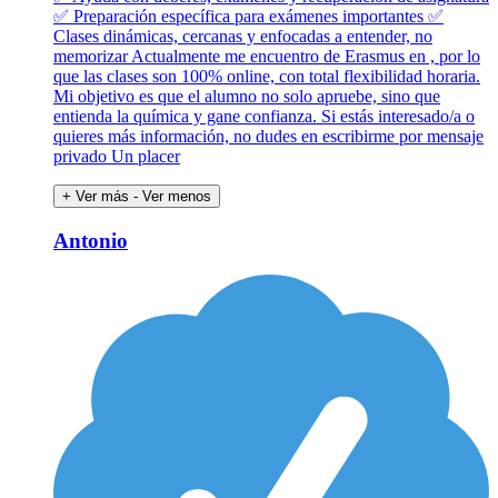
✅ Preparación específica para exámenes importantes ✅
Clases dinámicas, cercanas y enfocadas a entender, no
memorizar Actualmente me encuentro de Erasmus en , por lo
que las clases son 100% online, con total flexibilidad horaria.
Mi objetivo es que el alumno no solo apruebe, sino que
entienda la química y gane confianza. Si estás interesado/a o
quieres más información, no dudes en escribirme por mensaje
privado Un placer
+ Ver más
- Ver menos
Antonio