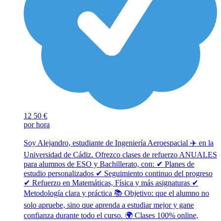
12
50 €
por hora
Soy Alejandro, estudiante de Ingeniería Aeroespacial ✈️ en la
Universidad de Cádiz. Ofrezco clases de refuerzo ANUALES
para alumnos de ESO y Bachillerato, con: ✔ Planes de
estudio personalizados ✔ Seguimiento continuo del progreso
✔ Refuerzo en Matemáticas, Física y más asignaturas ✔
Metodología clara y práctica 📚 Objetivo: que el alumno no
solo apruebe, sino que aprenda a estudiar mejor y gane
confianza durante todo el curso. 🌍 Clases 100% online,