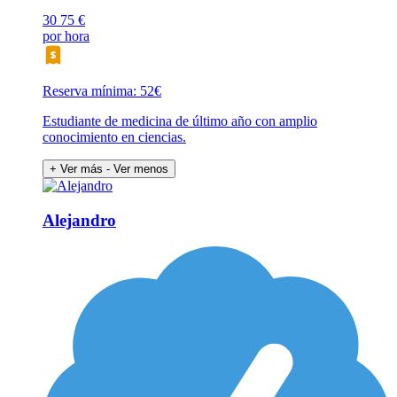
30
75 €
por hora
Reserva mínima: 52€
Estudiante de medicina de último año con amplio
conocimiento en ciencias.
+ Ver más
- Ver menos
Alejandro