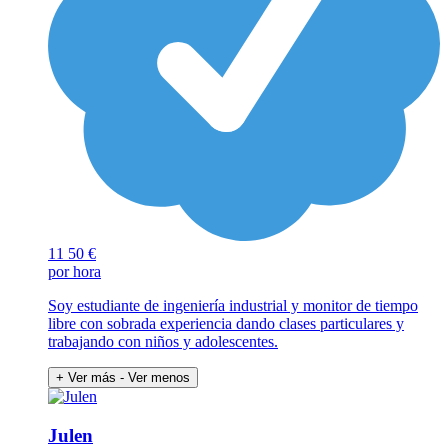
11
50 €
por hora
Soy estudiante de ingeniería industrial y monitor de tiempo
libre con sobrada experiencia dando clases particulares y
trabajando con niños y adolescentes.
+ Ver más
- Ver menos
Julen