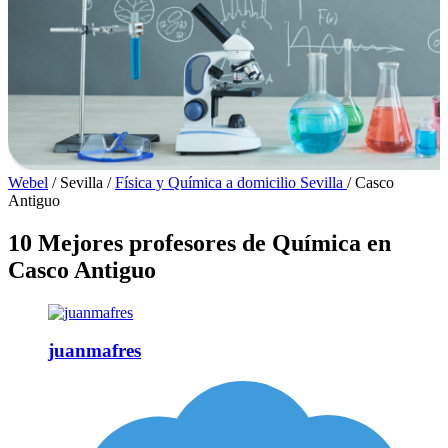
Webel
/
Sevilla
/
Física y Química a domicilio Sevilla
/
Casco
Antiguo
10 Mejores profesores de Química en
Casco Antiguo
juanmafres