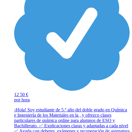
12
50 €
por hora
¡Hola! Soy estudiante de 5.º año del doble grado en Química
e Ingeniería de los Materiales en la , y ofrezco clases
particulares de química online para alumnos de ESO y
Bachillerato. ✅ Explicaciones claras y adaptadas a cada nivel
✅ Ayuda con deberes, exámenes y recuperación de asignatura