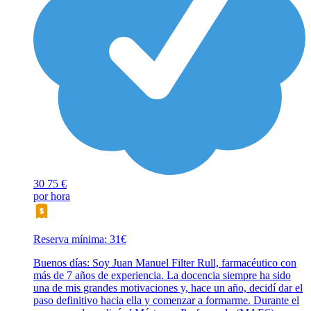
30
75 €
por hora
Reserva mínima: 31€
Buenos días: Soy Juan Manuel Filter Rull, farmacéutico con
más de 7 años de experiencia. La docencia siempre ha sido
una de mis grandes motivaciones y, hace un año, decidí dar el
paso definitivo hacia ella y comenzar a formarme. Durante el