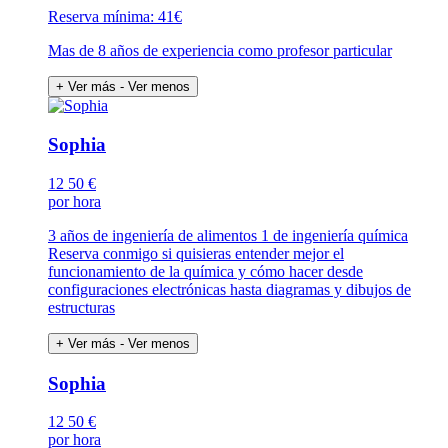
Reserva mínima: 41€
Mas de 8 años de experiencia como profesor particular
+ Ver más
- Ver menos
Sophia
12
50 €
por hora
3 años de ingeniería de alimentos 1 de ingeniería química
Reserva conmigo si quisieras entender mejor el
funcionamiento de la química y cómo hacer desde
configuraciones electrónicas hasta diagramas y dibujos de
estructuras
+ Ver más
- Ver menos
Sophia
12
50 €
por hora