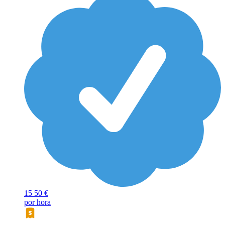
15
50 €
por hora