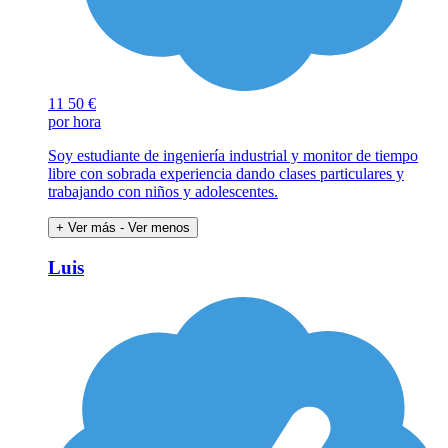
11
50 €
por hora
Soy estudiante de ingeniería industrial y monitor de tiempo
libre con sobrada experiencia dando clases particulares y
trabajando con niños y adolescentes.
+ Ver más
- Ver menos
Luis