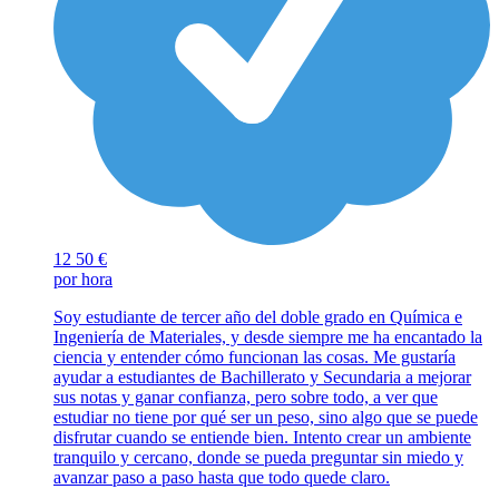
12
50 €
por hora
Soy estudiante de tercer año del doble grado en Química e
Ingeniería de Materiales, y desde siempre me ha encantado la
ciencia y entender cómo funcionan las cosas. Me gustaría
ayudar a estudiantes de Bachillerato y Secundaria a mejorar
sus notas y ganar confianza, pero sobre todo, a ver que
estudiar no tiene por qué ser un peso, sino algo que se puede
disfrutar cuando se entiende bien. Intento crear un ambiente
tranquilo y cercano, donde se pueda preguntar sin miedo y
avanzar paso a paso hasta que todo quede claro.