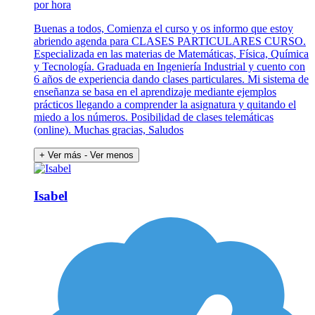
por hora
Buenas a todos, Comienza el curso y os informo que estoy
abriendo agenda para CLASES PARTICULARES CURSO.
Especializada en las materias de Matemáticas, Física, Química
y Tecnología. Graduada en Ingeniería Industrial y cuento con
6 años de experiencia dando clases particulares. Mi sistema de
enseñanza se basa en el aprendizaje mediante ejemplos
prácticos llegando a comprender la asignatura y quitando el
miedo a los números. Posibilidad de clases telemáticas
(online). Muchas gracias, Saludos
+ Ver más
- Ver menos
Isabel