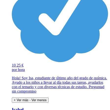
10
25 €
por hora
Hola! Soy Isa, estudiante de último año del grado de química.
Ayudo a los niños a llevar al día todas sus tareas, ayudarlos
con el temario y con diversas técnicas de estudio. Preguntad
sin compromiso
+ Ver más
- Ver menos
Isabel