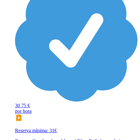
30
75 €
por hora
Reserva mínima: 31€