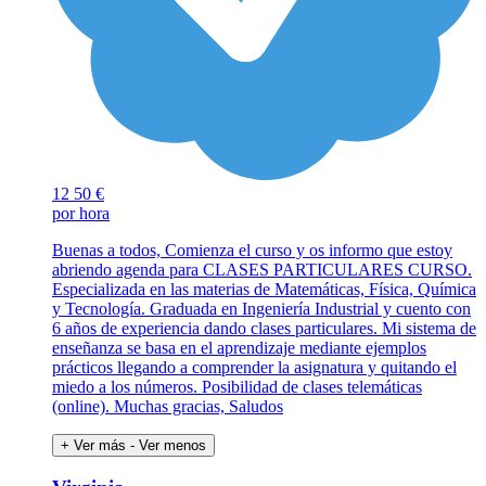
12
50 €
por hora
Buenas a todos, Comienza el curso y os informo que estoy
abriendo agenda para CLASES PARTICULARES CURSO.
Especializada en las materias de Matemáticas, Física, Química
y Tecnología. Graduada en Ingeniería Industrial y cuento con
6 años de experiencia dando clases particulares. Mi sistema de
enseñanza se basa en el aprendizaje mediante ejemplos
prácticos llegando a comprender la asignatura y quitando el
miedo a los números. Posibilidad de clases telemáticas
(online). Muchas gracias, Saludos
+ Ver más
- Ver menos