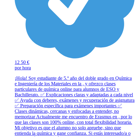
12
50 €
por hora
¡Hola! Soy estudiante de 5.º año del doble grado en Química
e Ingeniería de los Materiales en la , y ofrezco clases
particulares de química online para alumnos de ESO y
Bachillerato. ✅ Explicaciones claras y adaptadas a cada nivel
✅ Ayuda con deberes, exámenes y recuperación de asignatura
✅ Preparación específica para exámenes importantes ✅
Clases dinámicas, cercanas y enfocadas a entender, no
memorizar Actualmente me encuentro de Erasmus en , por lo
que las clases son 100% online, con total flexibilidad horaria.
Mi objetivo es que el alumno no solo apruebe, sino que
entienda la química y gane confianza. Si estás interesado/a o