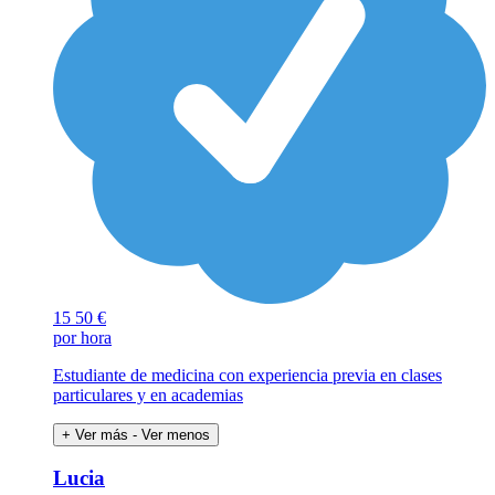
15
50 €
por hora
Estudiante de medicina con experiencia previa en clases
particulares y en academias
+ Ver más
- Ver menos
Lucia