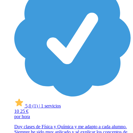
5,0
(1)
|
1 servicios
10
25 €
por hora
Doy clases de Física y Química y me adapto a cada alumno.
Siempre he sido muy aplicado y sé explicar los conceptos de