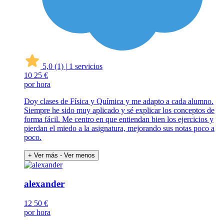
5,0
(1)
|
1 servicios
10
25 €
por hora
Doy clases de Física y Química y me adapto a cada alumno.
Siempre he sido muy aplicado y sé explicar los conceptos de
forma fácil. Me centro en que entiendan bien los ejercicios y
pierdan el miedo a la asignatura, mejorando sus notas poco a
poco.
+ Ver más
- Ver menos
alexander
12
50 €
por hora