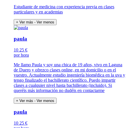
Estudiante de medicina con experiencia previa en clases
particulares y en academias
+ Ver más
- Ver menos
paula
10
25 €
por hora
Me llamo Paula y soy una chica de 19 años, vivo en Laguna
de Duero y ofrezco clases online, en mi domicilio o en el
vuestro. Actualmente estudio ingeniería biomédica en la uva y
tengo finalizado el bachillerato científico. Puedo impartir
clases a cualquier nivel hasta bachillerato (incluido). Si
queréis más información no dudéis en contactarme
+ Ver más
- Ver menos
paula
10
25 €