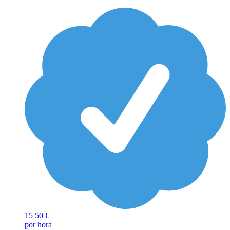
15
50 €
por hora