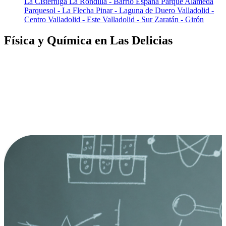
La Cistérniga
La Rondilla - Barrio España
Parque Alameda
Parquesol - La Flecha
Pinar - Laguna de Duero
Valladolid -
Centro
Valladolid - Este
Valladolid - Sur
Zaratán - Girón
Física y Química en Las Delicias