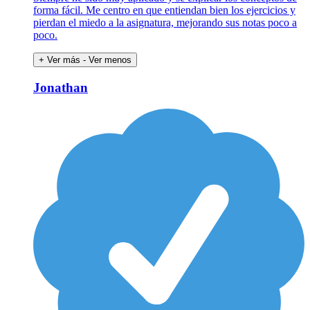
forma fácil. Me centro en que entiendan bien los ejercicios y
pierdan el miedo a la asignatura, mejorando sus notas poco a
poco.
+ Ver más
- Ver menos
Jonathan