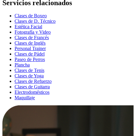
Servicios relacionados
Clases de Boxeo
Clases de D. Técnico
Estética Facial
Fotografía y Video
Clases de Francés
Clases de Inglés
Personal Trainer
Clases de Pádel
Paseo de Perros
Plancha
Clases de Tenis
Clases de Yoga
Clases de Refuerzo
Clases de Guitarra
Electrodomésticos
Maquillaje