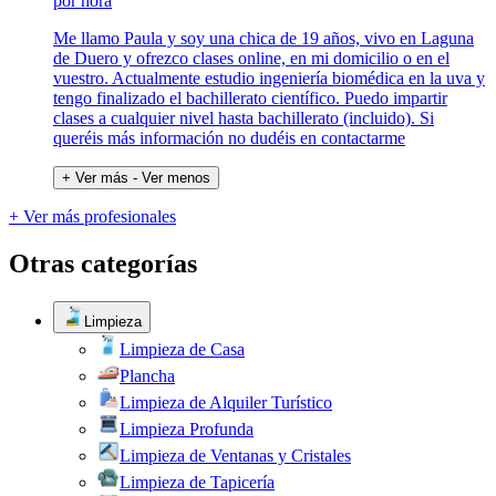
por hora
Me llamo Paula y soy una chica de 19 años, vivo en Laguna
de Duero y ofrezco clases online, en mi domicilio o en el
vuestro. Actualmente estudio ingeniería biomédica en la uva y
tengo finalizado el bachillerato científico. Puedo impartir
clases a cualquier nivel hasta bachillerato (incluido). Si
queréis más información no dudéis en contactarme
+ Ver más
- Ver menos
+ Ver más profesionales
Otras categorías
Limpieza
Limpieza de Casa
Plancha
Limpieza de Alquiler Turístico
Limpieza Profunda
Limpieza de Ventanas y Cristales
Limpieza de Tapicería