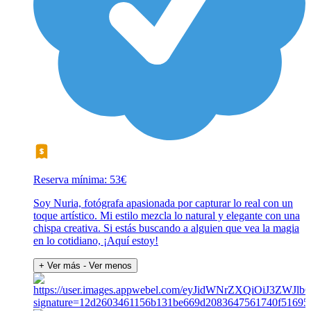
Reserva mínima: 53€
Soy Nuria, fotógrafa apasionada por capturar lo real con un
toque artístico. Mi estilo mezcla lo natural y elegante con una
chispa creativa. Si estás buscando a alguien que vea la magia
en lo cotidiano, ¡Aquí estoy!
+ Ver más
- Ver menos