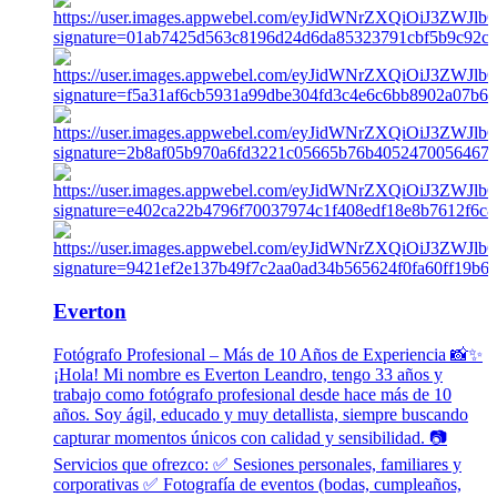
Everton
Fotógrafo Profesional – Más de 10 Años de Experiencia 📸✨
¡Hola! Mi nombre es Everton Leandro, tengo 33 años y
trabajo como fotógrafo profesional desde hace más de 10
años. Soy ágil, educado y muy detallista, siempre buscando
capturar momentos únicos con calidad y sensibilidad. 📷
Servicios que ofrezco: ✅ Sesiones personales, familiares y
corporativas ✅ Fotografía de eventos (bodas, cumpleaños,