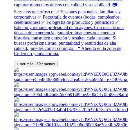
capturar momentos únicos con calidad y sensibilidad. 📷
Servicios que ofrezco: ✅ Sesiones personales, familiares y
corporativas ✅ Fotografía de eventos (bodas, cumpleaños,
celebraciones) ✅ Fotografía de productos y publicidad ✅
Edición y retoque profesional de imágenes. Con más de una
década de experiencia, garantizo imágenes que cuentan
historias, transmiten emoción y resaltan cada instante. Si
buscas profesionalismo, puntualidad y resultados de alta
calidad, ¡puedes contar conmigo! 📍 Atiendo en la zona de
Culleredo y toda coruña.
+ Ver más
- Ver menos