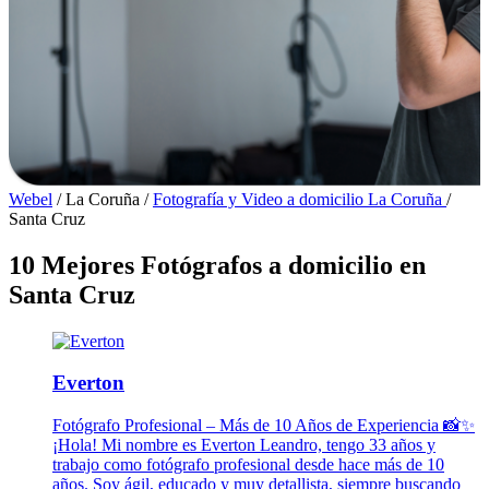
Webel
/
La Coruña
/
Fotografía y Video a domicilio La Coruña
/
Santa Cruz
10 Mejores Fotógrafos a domicilio en
Santa Cruz
Everton
Fotógrafo Profesional – Más de 10 Años de Experiencia 📸✨
¡Hola! Mi nombre es Everton Leandro, tengo 33 años y
trabajo como fotógrafo profesional desde hace más de 10
años. Soy ágil, educado y muy detallista, siempre buscando