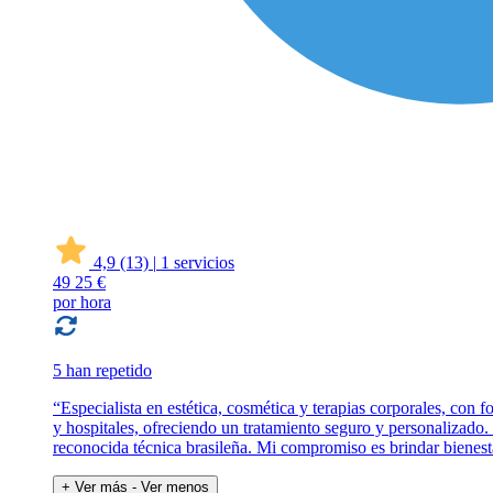
4,9
(13)
|
1 servicios
49
25 €
por hora
5 han repetido
“Especialista en estética, cosmética y terapias corporales, con 
y hospitales, ofreciendo un tratamiento seguro y personalizado. 
reconocida técnica brasileña. Mi compromiso es brindar bienesta
+ Ver más
- Ver menos