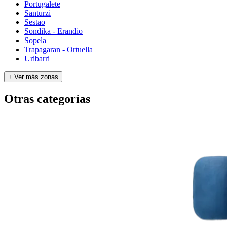
Portugalete
Santurzi
Sestao
Sondika - Erandio
Sopela
Trapagaran - Ortuella
Uribarri
+ Ver más zonas
Otras categorías