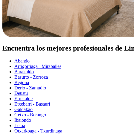
Encuentra los mejores profesionales de Lim
Abando
Arrigorriaga - Miraballes
Barakaldo
Basurto - Zorroza
Begoña
Derio - Zamudio
Deustu
Errekalde
Etxebarri - Basauri
Galdakao
Getxo - Berango
Ibaiondo
Leioa
Otxarkoaga - Txurdinaga