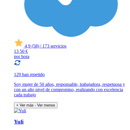
4,9
(58)
|
173 servicios
13
50 €
por hora
129 han repetido
Soy mujer de 50 años, responsable, trabajadora, respetuosa y
con un alto nivel de compromiso, realizando con excelencia
cada trabajo
+ Ver más
- Ver menos
Yuli