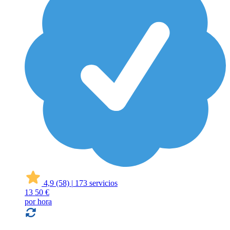
4,9
(58)
|
173 servicios
13
50 €
por hora