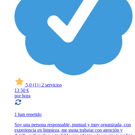
5,0
(1)
|
2 servicios
13
50 €
por hora
1 han repetido
Soy una persona responsable, puntual y muy organizada, con
experiencia en limpieza, me gusta trabajar con atención y