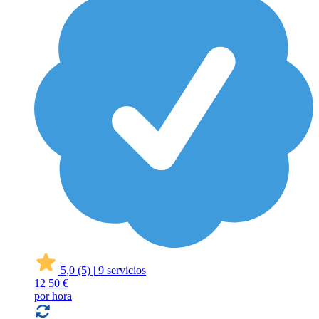
5,0
(5)
|
9 servicios
12
50 €
por hora