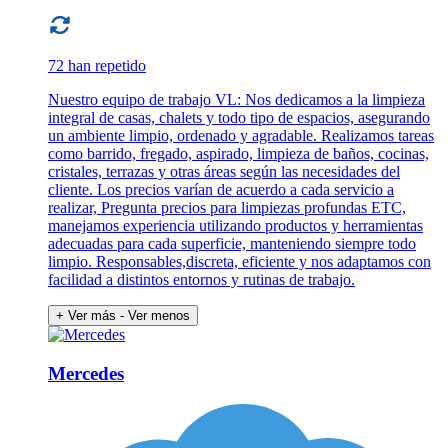
72 han repetido
Nuestro equipo de trabajo VL: Nos dedicamos a la limpieza
integral de casas, chalets y todo tipo de espacios, asegurando
un ambiente limpio, ordenado y agradable. Realizamos tareas
como barrido, fregado, aspirado, limpieza de baños, cocinas,
cristales, terrazas y otras áreas según las necesidades del
cliente. Los precios varían de acuerdo a cada servicio a
realizar, Pregunta precios para limpiezas profundas ETC,
manejamos experiencia utilizando productos y herramientas
adecuadas para cada superficie, manteniendo siempre todo
limpio. Responsables,discreta, eficiente y nos adaptamos con
facilidad a distintos entornos y rutinas de trabajo.
+ Ver más
- Ver menos
Mercedes