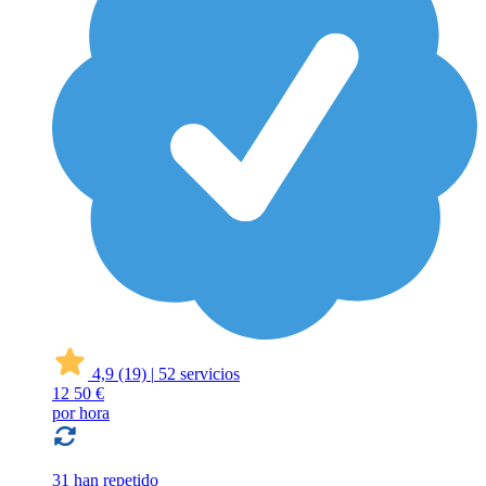
4,9
(19)
|
52 servicios
12
50 €
por hora
31 han repetido