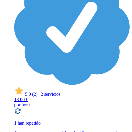
5,0
(2)
|
2 servicios
13
00 €
por hora
1 han repetido