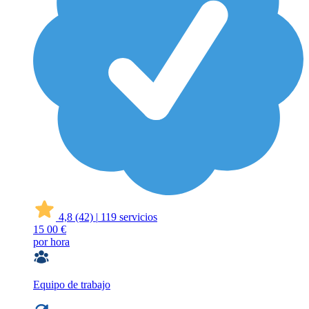
4,8
(42)
|
119 servicios
15
00 €
por hora
Equipo de trabajo