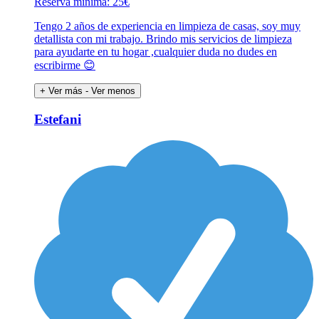
Reserva mínima: 25€
Tengo 2 años de experiencia en limpieza de casas, soy muy
detallista con mi trabajo. Brindo mis servicios de limpieza
para ayudarte en tu hogar ,cualquier duda no dudes en
escribirme 😊
+ Ver más
- Ver menos
Estefani