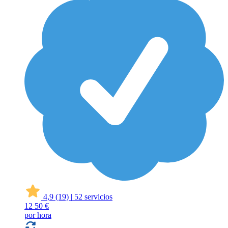
4,9
(19)
|
52 servicios
12
50 €
por hora