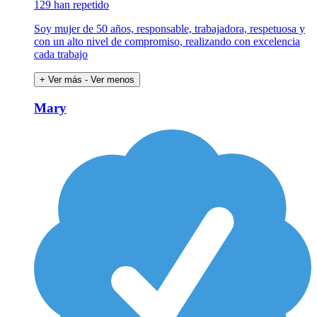
129 han repetido
Soy mujer de 50 años, responsable, trabajadora, respetuosa y
con un alto nivel de compromiso, realizando con excelencia
cada trabajo
+ Ver más
- Ver menos
Mary