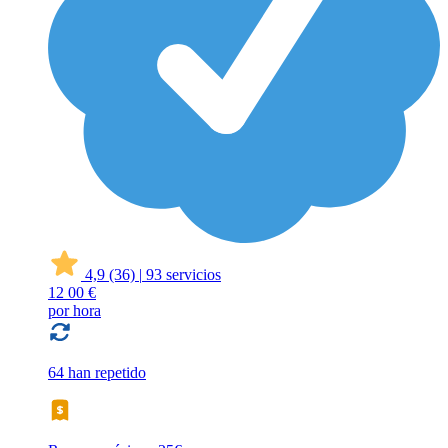
4,9
(36)
|
93 servicios
12
00 €
por hora
64 han repetido