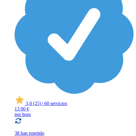
5,0
(25)
|
60 servicios
13
00 €
por hora
38 han repetido