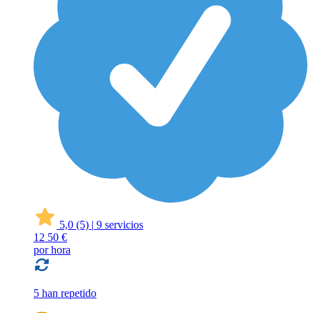
5,0
(5)
|
9 servicios
12
50 €
por hora
5 han repetido