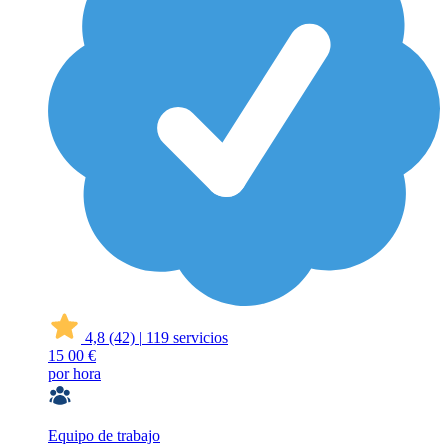
4,8
(42)
|
119 servicios
15
00 €
por hora
Equipo de trabajo