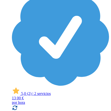
5,0
(2)
|
2 servicios
13
00 €
por hora