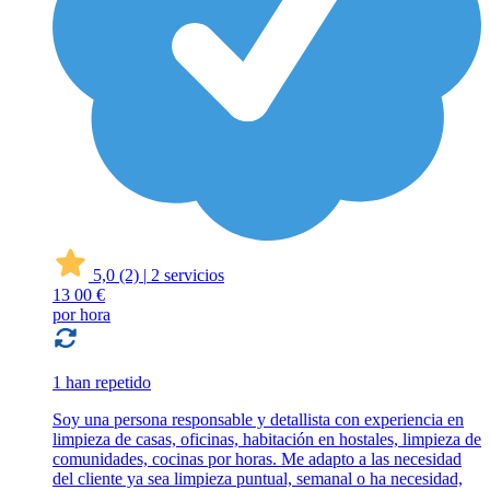
5,0
(2)
|
2 servicios
13
00 €
por hora
1 han repetido
Soy una persona responsable y detallista con experiencia en
limpieza de casas, oficinas, habitación en hostales, limpieza de
comunidades, cocinas por horas. Me adapto a las necesidad
del cliente ya sea limpieza puntual, semanal o ha necesidad,