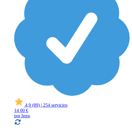
4,9
(89)
|
254 servicios
14
00 €
por hora