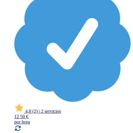
4,8
(2)
|
2 servicios
12
50 €
por hora