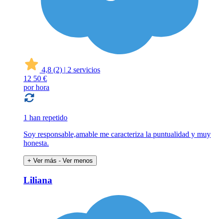
4,8
(2)
|
2 servicios
12
50 €
por hora
1 han repetido
Soy responsable,amable me caracteriza la puntualidad y muy
honesta.
+ Ver más
- Ver menos
Liliana