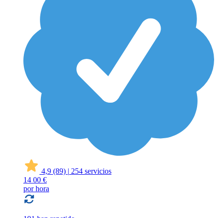
4,9
(89)
|
254 servicios
14
00 €
por hora