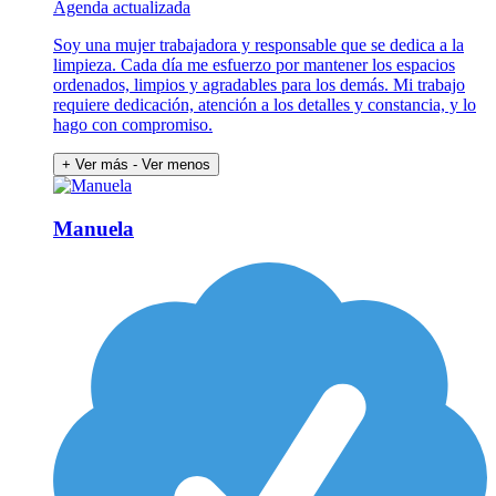
Agenda actualizada
Soy una mujer trabajadora y responsable que se dedica a la
limpieza. Cada día me esfuerzo por mantener los espacios
ordenados, limpios y agradables para los demás. Mi trabajo
requiere dedicación, atención a los detalles y constancia, y lo
hago con compromiso.
+ Ver más
- Ver menos
Manuela