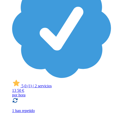
5,0
(1)
|
2 servicios
13
50 €
por hora
1 han repetido