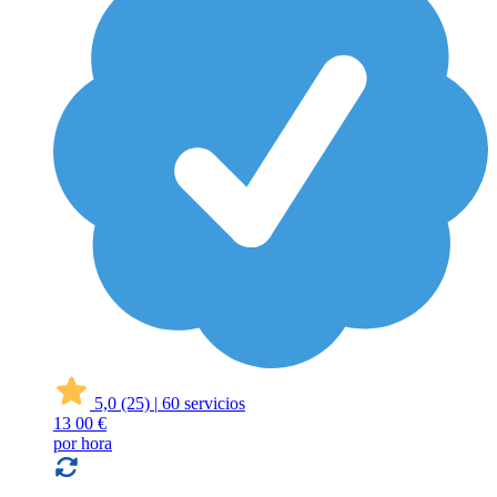
5,0
(25)
|
60 servicios
13
00 €
por hora