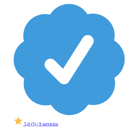
5,0
(5)
|
9 servicios