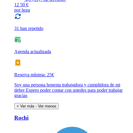
12
50 €
por hora
31 han repetido
Agenda actualizada
Reserva mínima: 25€
Soy una persona honesta trabajadora y cumplidora de mi
deber Espero poder contar con ustedes para poder trabajar
gracias
+ Ver más
- Ver menos
Rochi