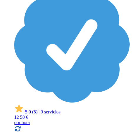
5,0
(5)
|
9 servicios
12
50 €
por hora