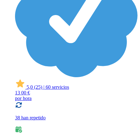
5,0
(25)
|
60 servicios
13
00 €
por hora
38 han repetido