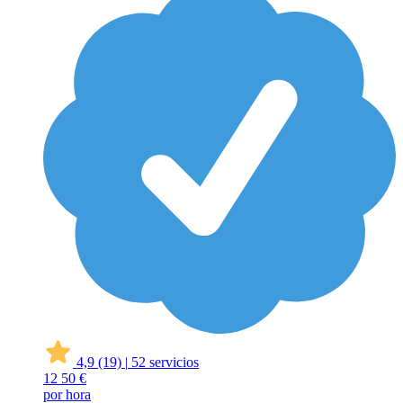
4,9
(19)
|
52 servicios
12
50 €
por hora