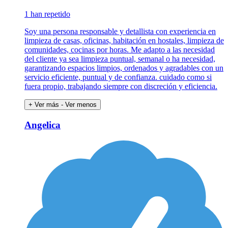
1 han repetido
Soy una persona responsable y detallista con experiencia en
limpieza de casas, oficinas, habitación en hostales, limpieza de
comunidades, cocinas por horas. Me adapto a las necesidad
del cliente ya sea limpieza puntual, semanal o ha necesidad,
garantizando espacios limpios, ordenados y agradables con un
servicio eficiente, puntual y de confianza. cuidado como si
fuera propio, trabajando siempre con discreción y eficiencia.
+ Ver más
- Ver menos
Angelica