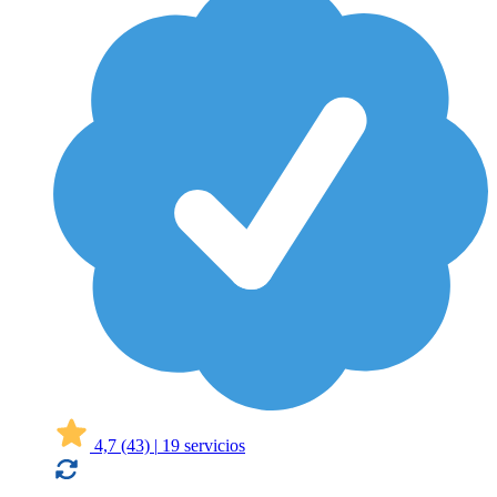
4,7
(43)
|
19 servicios