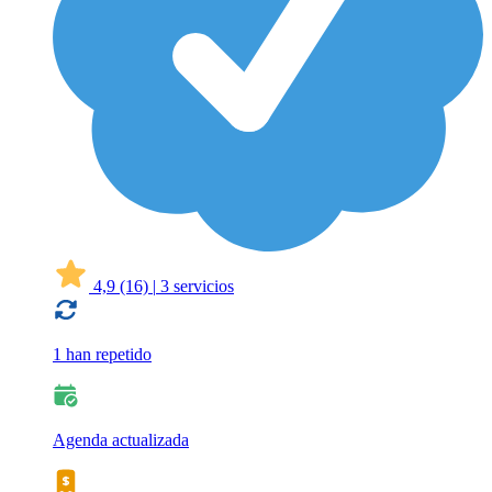
4,9
(16)
|
3 servicios
1 han repetido
Agenda actualizada