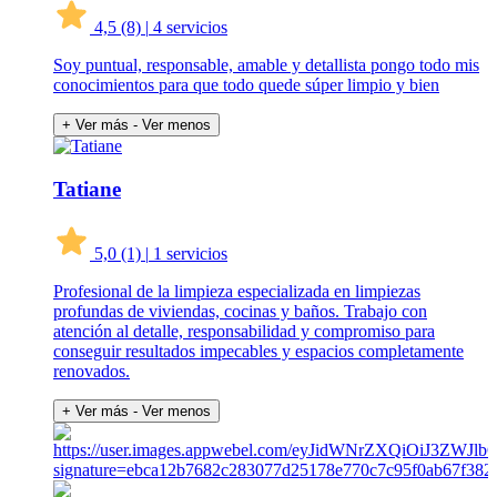
4,5
(8)
|
4 servicios
Soy puntual, responsable, amable y detallista pongo todo mis
conocimientos para que todo quede súper limpio y bien
+ Ver más
- Ver menos
Tatiane
5,0
(1)
|
1 servicios
Profesional de la limpieza especializada en limpiezas
profundas de viviendas, cocinas y baños. Trabajo con
atención al detalle, responsabilidad y compromiso para
conseguir resultados impecables y espacios completamente
renovados.
+ Ver más
- Ver menos