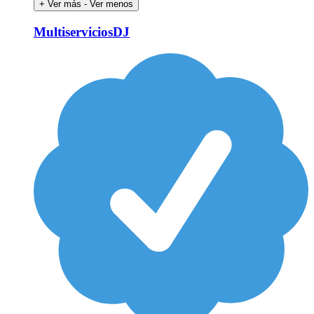
+ Ver más
- Ver menos
MultiserviciosDJ