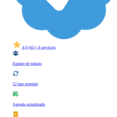
4,9
(61)
|
4 servicios
Equipo de trabajo
52 han repetido
Agenda actualizada