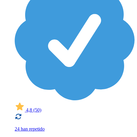
4,8
(50)
24 han repetido