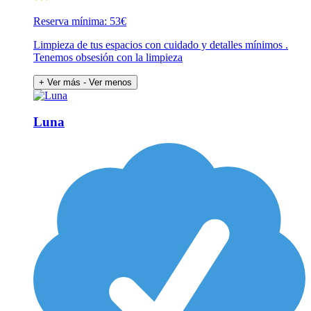
Reserva mínima: 53€
Limpieza de tus espacios con cuidado y detalles mínimos .
Tenemos obsesión con la limpieza
+ Ver más
- Ver menos
Luna