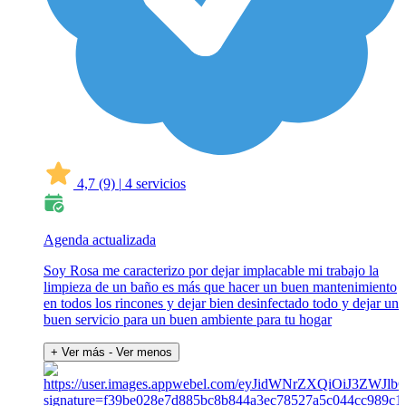
4,7
(9)
|
4 servicios
Agenda actualizada
Soy Rosa me caracterizo por dejar implacable mi trabajo la
limpieza de un baño es más que hacer un buen mantenimiento
en todos los rincones y dejar bien desinfectado todo y dejar un
buen servicio para un buen ambiente para tu hogar
+ Ver más
- Ver menos