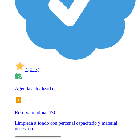
5,0
(3)
Agenda actualizada
Reserva mínima: 53€
Limpieza a fondo con perosnal capacitado y material
necesario