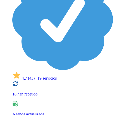
4,7
(43)
|
19 servicios
16 han repetido
Agenda actualizada