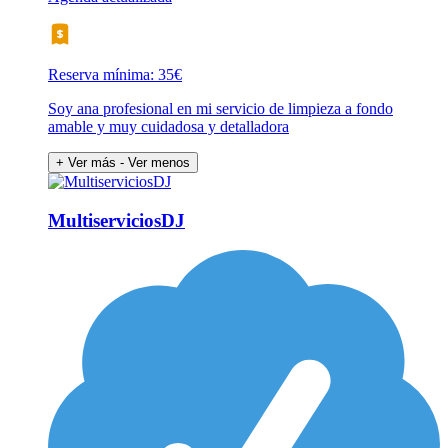
Reserva mínima: 35€
Soy ana profesional en mi servicio de limpieza a fondo
amable y muy cuidadosa y detalladora
+ Ver más
- Ver menos
MultiserviciosDJ