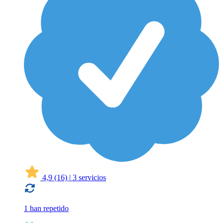
4,9
(16)
|
3 servicios
1 han repetido