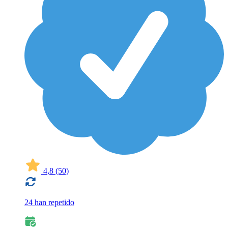
4,8
(50)
24 han repetido