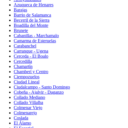
Azuqueca de Henares
Barajas
Barrio de Salamanca
Becerril de la Sierra
Boadilla del Monte
Brunete
Cabanillas - Marchamalo
Camarma de Esteruelas
Carabanchel
Carranque - Ugena
Cerceda - El Boalo
Cercedilla
Chamartín
Chamberí y Centro
Ciempozuelos
Ciudad Lineal
Ciudalcampo - Santo Domingo
Cobeña - Ajalvir - Daganzo
Collado Mediano
Collado Villalba
Colmenar Viejo
Colmenarejo
Coslada
El Álamo