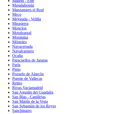
Madrid - Este
Majadahonda
Manzanares el Real
Meco
Mejorada - Velilla
Mirasierra
Moncloa
Moralzarzal
Moratalaz
Móstoles
Navacerrada
Navalcarnero
Ocaña
Paracuellos de Jarama
Parla
Pinto
Pozuelo de Alarcón
Puente de Vallecas
Retiro
Rivas-Vaciamadrid
San Agustín del Guadalix
San Blas - Canillejas
San Martín de la Vega
San Sebastián de los Reyes
Sanchinarro