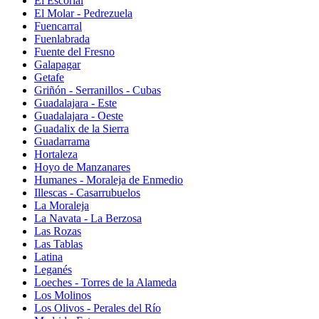
El Escorial
El Molar - Pedrezuela
Fuencarral
Fuenlabrada
Fuente del Fresno
Galapagar
Getafe
Griñón - Serranillos - Cubas
Guadalajara - Este
Guadalajara - Oeste
Guadalix de la Sierra
Guadarrama
Hortaleza
Hoyo de Manzanares
Humanes - Moraleja de Enmedio
Illescas - Casarrubuelos
La Moraleja
La Navata - La Berzosa
Las Rozas
Las Tablas
Latina
Leganés
Loeches - Torres de la Alameda
Los Molinos
Los Olivos - Perales del Río