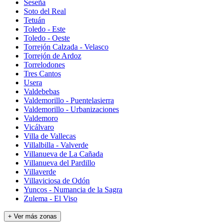
Seseña
Soto del Real
Tetuán
Toledo - Este
Toledo - Oeste
Torrejón Calzada - Velasco
Torrejón de Ardoz
Torrelodones
Tres Cantos
Usera
Valdebebas
Valdemorillo - Puentelasierra
Valdemorillo - Urbanizaciones
Valdemoro
Vicálvaro
Villa de Vallecas
Villalbilla - Valverde
Villanueva de La Cañada
Villanueva del Pardillo
Villaverde
Villaviciosa de Odón
Yuncos - Numancia de la Sagra
Zulema - El Viso
+ Ver más zonas