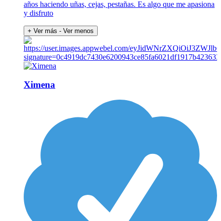
años haciendo uñas, cejas, pestañas. Es algo que me apasiona
y disfruto
+ Ver más
- Ver menos
Ximena