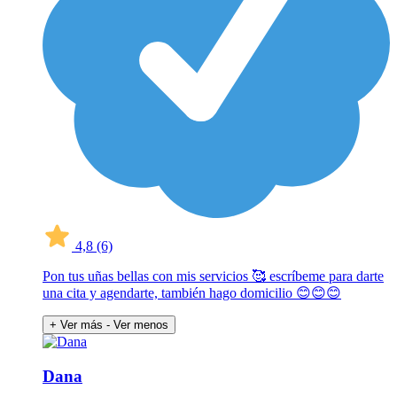
4,8
(6)
Pon tus uñas bellas con mis servicios 🥰 escríbeme para darte
una cita y agendarte, también hago domicilio 😊😊😊
+ Ver más
- Ver menos
Dana