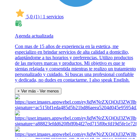
5,0
(1)
|
1 servicios
Agenda actualizada
Con mas de 15 años de experiencia en la estetica, me
especializo en brindar servicios de alta calidad a domicilio,
adaptándome a tus horarios y preferencias. Utilizo productos
de las mejores marcas y productos. Mi objetivo es que te
sientas relajada y consentida mientras te realizo un tratamiento
personalizado y cuidado. Si buscas una profesional confiable
y dedicada, no dudes en contactarme. I also speak English.
+ Ver más
- Ver menos