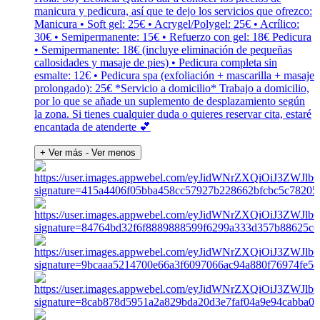
manicura y pedicura, así que te dejo los servicios que ofrezco:
Manicura • Soft gel: 25€ • Acrygel/Polygel: 25€ • Acrílico:
30€ • Semipermanente: 15€ • Refuerzo con gel: 18€ Pedicura
• Semipermanente: 18€ (incluye eliminación de pequeñas
callosidades y masaje de pies) • Pedicura completa sin
esmalte: 12€ • Pedicura spa (exfoliación + mascarilla + masaje
prolongado): 25€ *Servicio a domicilio* Trabajo a domicilio,
por lo que se añade un suplemento de desplazamiento según
la zona. Si tienes cualquier duda o quieres reservar cita, estaré
encantada de atenderte 💕
+ Ver más
- Ver menos