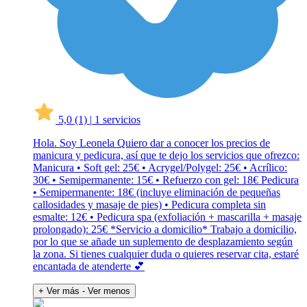
5,0
(1)
|
1 servicios
Hola. Soy Leonela Quiero dar a conocer los precios de
manicura y pedicura, así que te dejo los servicios que ofrezco:
Manicura • Soft gel: 25€ • Acrygel/Polygel: 25€ • Acrílico:
30€ • Semipermanente: 15€ • Refuerzo con gel: 18€ Pedicura
• Semipermanente: 18€ (incluye eliminación de pequeñas
callosidades y masaje de pies) • Pedicura completa sin
esmalte: 12€ • Pedicura spa (exfoliación + mascarilla + masaje
prolongado): 25€ *Servicio a domicilio* Trabajo a domicilio,
por lo que se añade un suplemento de desplazamiento según
la zona. Si tienes cualquier duda o quieres reservar cita, estaré
encantada de atenderte 💕
+ Ver más
- Ver menos