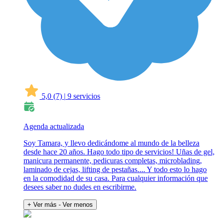
5,0
(7)
|
9 servicios
Agenda actualizada
Soy Tamara, y llevo dedicándome al mundo de la belleza
desde hace 20 años. Hago todo tipo de servicios! Uñas de gel,
manicura permanente, pedicuras completas, microblading,
laminado de cejas, lifting de pestañas.... Y todo esto lo hago
en la comodidad de su casa. Para cualquier información que
desees saber no dudes en escribirme.
+ Ver más
- Ver menos