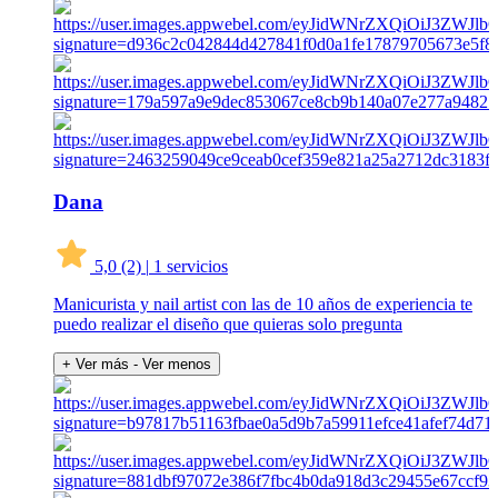
Dana
5,0
(2)
|
1 servicios
Manicurista y nail artist con las de 10 años de experiencia te
puedo realizar el diseño que quieras solo pregunta
+ Ver más
- Ver menos