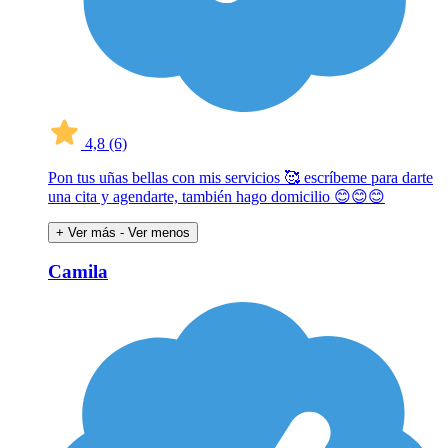
4,8
(6)
Pon tus uñas bellas con mis servicios 🥰 escríbeme para darte
una cita y agendarte, también hago domicilio 😊😊😊
+ Ver más
- Ver menos
Camila