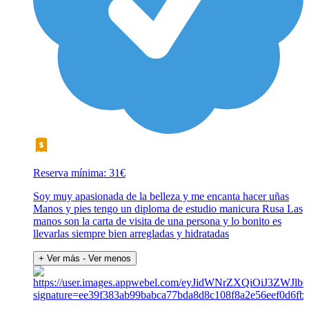
Reserva mínima: 31€
Soy muy apasionada de la belleza y me encanta hacer uñas
Manos y pies tengo un diploma de estudio manicura Rusa Las
manos son la carta de visita de una persona y lo bonito es
llevarlas siempre bien arregladas y hidratadas
+ Ver más
- Ver menos