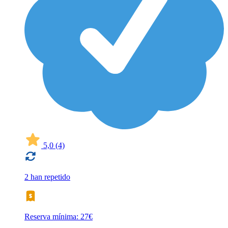
5,0
(4)
2 han repetido
Reserva mínima: 27€