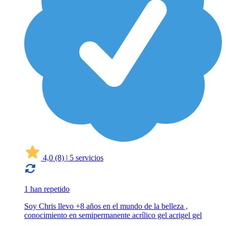
4,0
(8)
|
5 servicios
1 han repetido
Soy Chris llevo +8 años en el mundo de la belleza ,
conocimiento en semipermanente acrílico gel acrigel gel