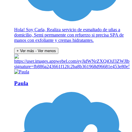
Hola! Soy Carla, Realiza servicio de esmaltado de uñas a
domicilio, Semi permanente con refuerzo si precisa SPA de
manos con exfoliante y cremas hidratantes.
+ Ver más
- Ver menos
Paula