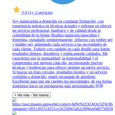
5,0
(1)
|
2 servicios
Soy manicurista a domicilio en constante formación, con
experiencia práctica en técnicas actuales y enfoque en ofrecer
un servicio profesional, higiénico y de calidad desde la
comodidad de tu hogar. Realizo manicura masculina y
femenina, esmaltado semipermanente, refuerzo con rubber gel
y builder gel, adaptando cada servicio a las necesidades de
cada cliente. Trabajo con cuidado en cada detalle para lograr
resultados limpios, duraderos y estéticamente cuidados. Me
caracterizo por la puntualidad, la responsabilidad y el
compromiso por mejorar cada día, incorporando nuevas
técnicas y tendencias para ofrecer siempre un mejor servicio.
Si buscas un trato cercano, resultados bonitos y un servicio
confiable a domicilio, estaré encantada de atenderte.
Escríbeme para que me cuentes tus necesidades, de esa forma
podremos hacer un presupuesto más personalizado 🫶🏼
+ Ver más
- Ver menos