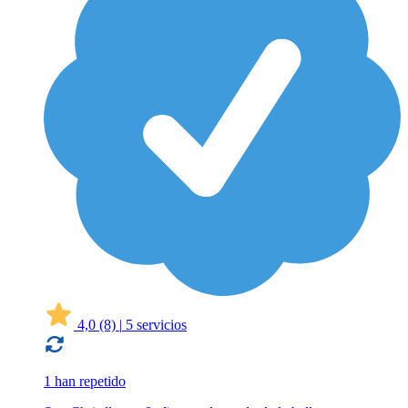
4,0
(8)
|
5 servicios
1 han repetido