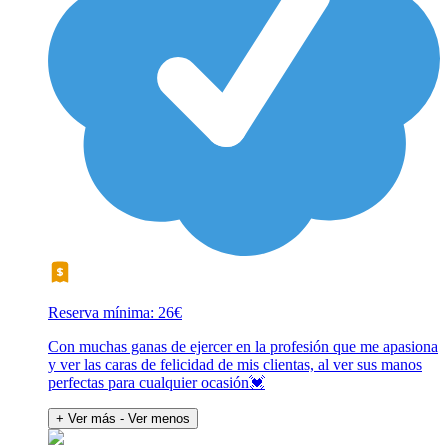
Reserva mínima: 26€
Con muchas ganas de ejercer en la profesión que me apasiona
y ver las caras de felicidad de mis clientas, al ver sus manos
perfectas para cualquier ocasión💓
+ Ver más
- Ver menos