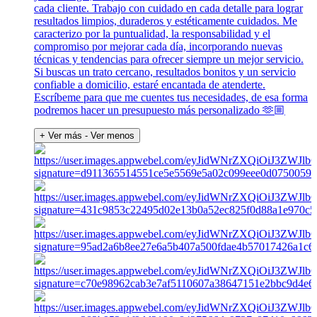
cada cliente. Trabajo con cuidado en cada detalle para lograr
resultados limpios, duraderos y estéticamente cuidados. Me
caracterizo por la puntualidad, la responsabilidad y el
compromiso por mejorar cada día, incorporando nuevas
técnicas y tendencias para ofrecer siempre un mejor servicio.
Si buscas un trato cercano, resultados bonitos y un servicio
confiable a domicilio, estaré encantada de atenderte.
Escríbeme para que me cuentes tus necesidades, de esa forma
podremos hacer un presupuesto más personalizado 🫶🏼
+ Ver más
- Ver menos