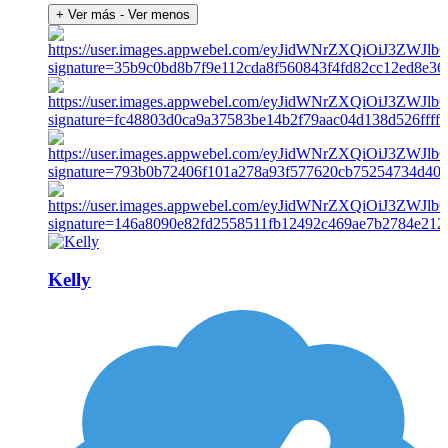
+ Ver más
- Ver menos
Kelly