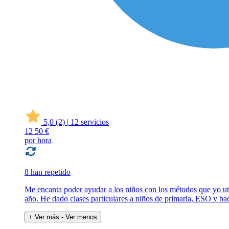
5,0
(2)
|
12 servicios
12
50 €
por hora
8 han repetido
Me encanta poder ayudar a los niños con los métodos que yo uti
año. He dado clases particulares a niños de primaria, ESO y bach
+ Ver más
- Ver menos