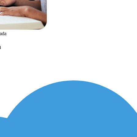
ada
a