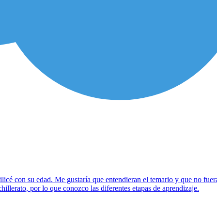
licé con su edad. Me gustaría que entendieran el temario y que no fue
illerato, por lo que conozco las diferentes etapas de aprendizaje.