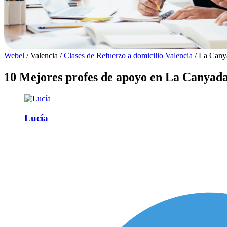
Webel
/
Valencia
/
Clases de Refuerzo a domicilio Valencia
/
La Cany
10 Mejores profes de apoyo en La Canyad
Lucía