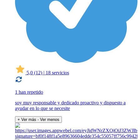
5,0
(12)
|
18 servicios
1 han repetido
soy muy responsable y dedicado proactivo y dispuesto a
ayudar en lo que se necesite
+ Ver más
- Ver menos