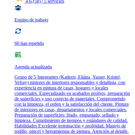
4,6
(58)
|
5 servicios
Equipo de trabajo
60 han repetido
Agenda actualizada
Grupo de 5 Integrantes (Katleen, Eliána ,Yasser, Kristel,
Yefray) pintores de interiores responsables y detallista, con
experiencia en pintura de casas, hogares y locales
comerciales. Especializado en acabados prolijos, preparación
de superficies y uso correcto de materiales. Comprometido
con la limpieza, el orden y la satisfacción del cliente. Pintura
de interiores en casas, departamentos y locales comerciales.
Preparación de superficies: lijado, empastado, sellado y
limpieza. Cumplimiento de tiempos y estándares de calidad.
Habilidades Excelente terminación y prolijidad. Manejo de
rodillo, pincel y herramientas de pintura. Atención al detalle.