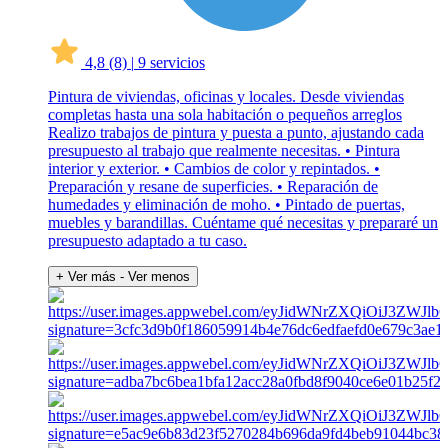
4,8
(8)
|
9 servicios
Pintura de viviendas, oficinas y locales. Desde viviendas
completas hasta una sola habitación o pequeños arreglos
Realizo trabajos de pintura y puesta a punto, ajustando cada
presupuesto al trabajo que realmente necesitas. • Pintura
interior y exterior. • Cambios de color y repintados. •
Preparación y resane de superficies. • Reparación de
humedades y eliminación de moho. • Pintado de puertas,
muebles y barandillas. Cuéntame qué necesitas y prepararé un
presupuesto adaptado a tu caso.
+ Ver más
- Ver menos