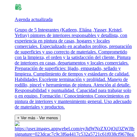
Agenda actualizada
Grupo de 5 Integrantes (Katleen, Eliána ,Yasser, Kristel,
Yefray) pintores de interiores responsables y detallista, con
experiencia en pintura de casas, hogares y locales
comerciales. Especializado en acabados prolijos, preparación
de superficies y uso correcto de materiales. Comprometido
con la limpieza, el orden y la satisfacción del cliente. Pintura
de interiores en casas, departamentos y locales comerciales.
Preparación de superficies: lijado, empastado, sellado y
limpieza. Cumplimiento de tiempos y estándares de calidad.
Habilidades Excelente terminación y prolijidad. Manejo de
rodillo, pincel y herramientas de pintura. Atención al detalle.
Responsabilidad y puntualidad. Capacidad para trabajar solo
o en equipo. Formación / Conocimientos Conocimientos en
pintura de interiores y mantenimiento general. Uso adecuado
de materiales y productos.
+ Ver más
- Ver menos