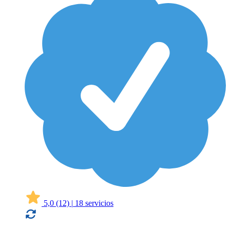
5,0
(12)
|
18 servicios