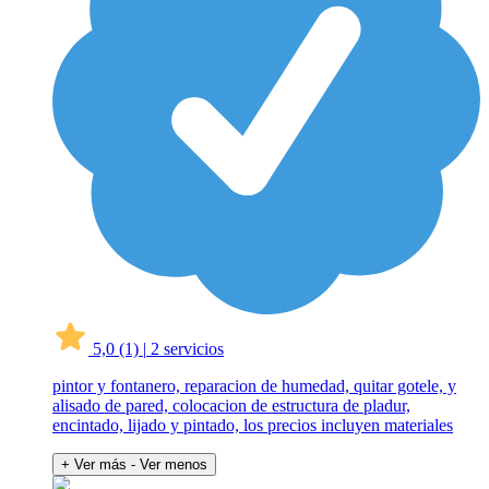
5,0
(1)
|
2 servicios
pintor y fontanero, reparacion de humedad, quitar gotele, y
alisado de pared, colocacion de estructura de pladur,
encintado, lijado y pintado, los precios incluyen materiales
+ Ver más
- Ver menos