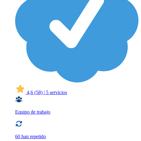
4,6
(58)
|
5 servicios
Equipo de trabajo
60 han repetido