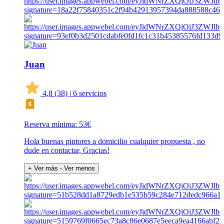
Juan
4,8
(38)
|
6 servicios
Reserva mínima: 53€
Hola buenas pintores a domicilio cualquier propuesta , no
dude en contactar, Gracias!
+ Ver más
- Ver menos