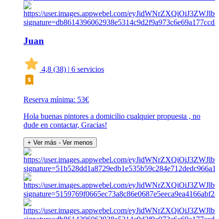
Juan
4,8
(38)
|
6 servicios
Reserva mínima: 53€
Hola buenas pintores a domicilio cualquier propuesta , no
dude en contactar, Gracias!
+ Ver más
- Ver menos