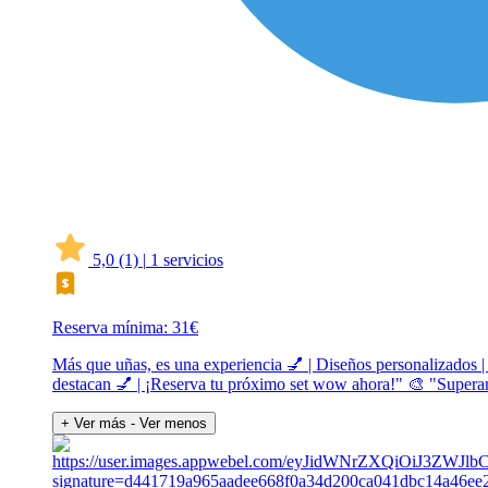
5,0
(1)
|
1 servicios
Reserva mínima: 31€
Más que uñas, es una experiencia 💅 | Diseños personalizados |
destacan 💅 | ¡Reserva tu próximo set wow ahora!" 🎨 "Superand
+ Ver más
- Ver menos