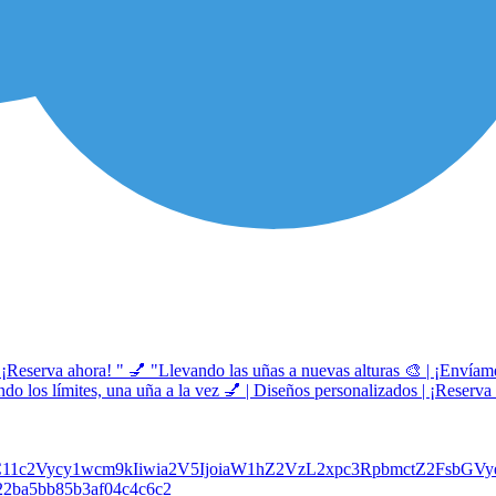
 ¡Reserva ahora! " 💅 "Llevando las uñas a nuevas alturas 🎨 | ¡Envía
o los límites, una uña a la vez 💅 | Diseños personalizados | ¡Reserva