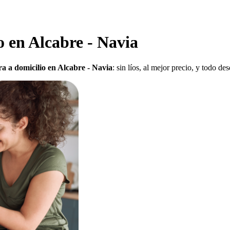
 en Alcabre - Navia
a a domicilio en Alcabre - Navia
: sin líos, al mejor precio, y todo d