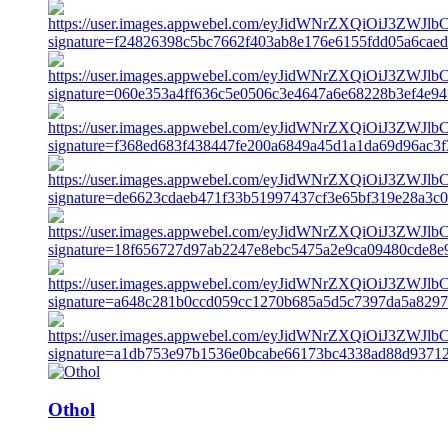
Othol