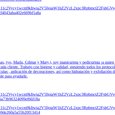
s, (yo, María, Gilmar y Mary.), soy manicurista y pedicurista ¡a quien 
ada cliente. Trabajo con higiene y calidad, siguiendo todos los protocol
culas , aplicación de decoraciones, así como hidratación y exfoliación d
ble para ayudarle.