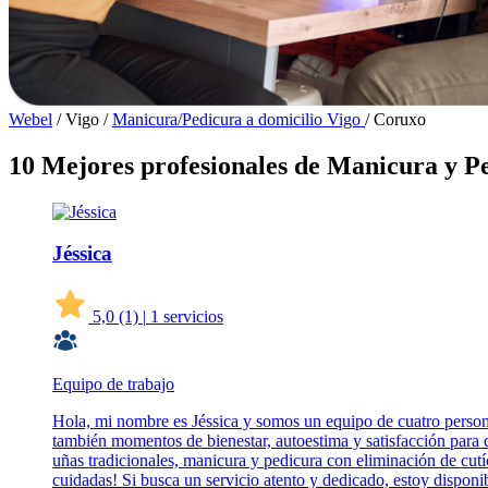
Webel
/
Vigo
/
Manicura/Pedicura a domicilio Vigo
/
Coruxo
10 Mejores profesionales de Manicura y P
Jéssica
5,0
(1)
|
1 servicios
Equipo de trabajo
Hola, mi nombre es Jéssica y somos un equipo de cuatro persona
también momentos de bienestar, autoestima y satisfacción para c
uñas tradicionales, manicura y pedicura con eliminación de cutí
cuidadas! Si busca un servicio atento y dedicado, estoy disponi