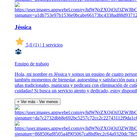
Jéssica
5,0
(1)
|
1 servicios
Equipo de trabajo
Hola, mi nombre es Jéssica y somos un equipo de cuatro persona
también momentos de bienestar, autoestima y satisfacción para c
uñas tradicionales, manicura y pedicura con eliminación de cutí
cuidadas! Si busca un servicio atento y dedicado, estoy disponi
+ Ver más
- Ver menos