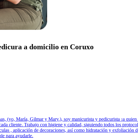
edicura a domicilio en Coruxo
s, (yo, María, Gilmar y Mary.), soy manicurista y pedicurista ¡a quien 
ada cliente. Trabajo con higiene y calidad, siguiendo todos los protocol
culas , aplicación de decoraciones, así como hidratación y exfoliación d
ble para ayudarle.