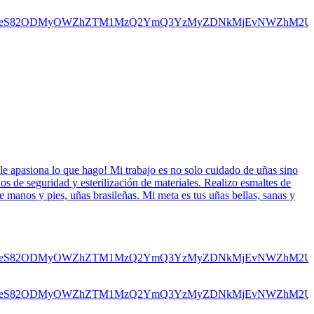
le apasiona lo que hago! Mi trabajo es no solo cuidado de uñas sino
os de seguridad y esterilización de materiales. Realizo esmaltes de
e manos y pies, uñas brasileñas. Mi meta es tus uñas bellas, sanas y