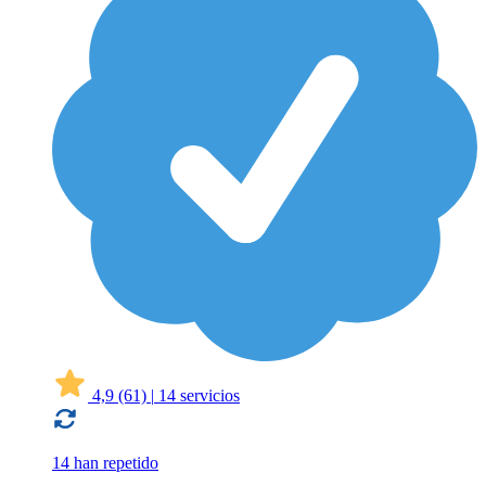
4,9
(61)
|
14 servicios
14 han repetido