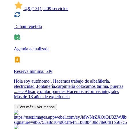
4,9
(131)
|
209 servicios
15 han repetido
Agenda actualizada
Reserva mínima: 53€
Hola soy autónomo . Hacemos trabajo de albañilería,
electricidad ,fontanería,carpintería colocamos tarima, puertas
....etc Alisar y pintar paredes Hacemos reformas integrales
Más de 18 años de experiencia
+ Ver más
- Ver menos