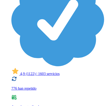
4,9
(1122)
|
1603 servicios
776 han repetido