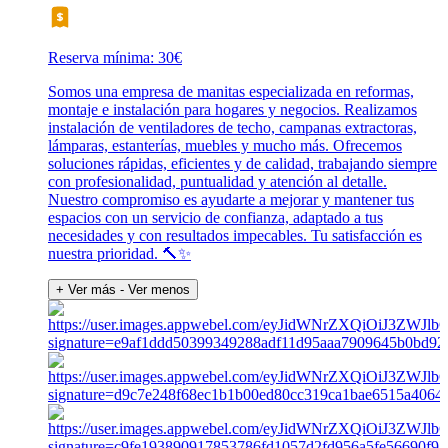
Reserva mínima: 30€
Somos una empresa de manitas especializada en reformas,
montaje e instalación para hogares y negocios. Realizamos
instalación de ventiladores de techo, campanas extractoras,
lámparas, estanterías, muebles y mucho más. Ofrecemos
soluciones rápidas, eficientes y de calidad, trabajando siempre
con profesionalidad, puntualidad y atención al detalle.
Nuestro compromiso es ayudarte a mejorar y mantener tus
espacios con un servicio de confianza, adaptado a tus
necesidades y con resultados impecables. Tu satisfacción es
nuestra prioridad. 🔨✨
+ Ver más
- Ver menos