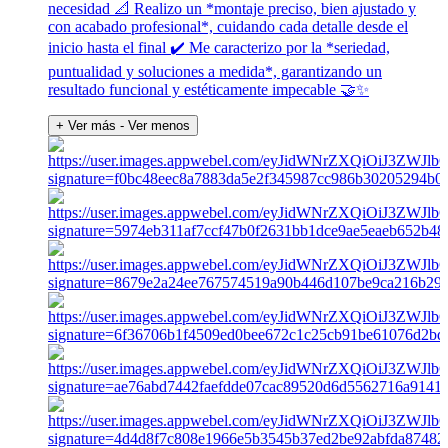
necesidad 📐 Realizo un *montaje preciso, bien ajustado y
con acabado profesional*, cuidando cada detalle desde el
inicio hasta el final ✔️ Me caracterizo por la *seriedad,
puntualidad y soluciones a medida*, garantizando un
resultado funcional y estéticamente impecable 🤝✨
+ Ver más
- Ver menos