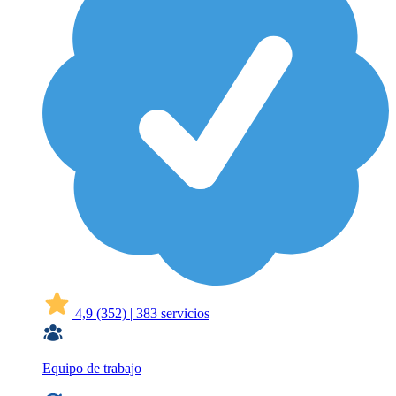
4,9
(352)
|
383 servicios
Equipo de trabajo