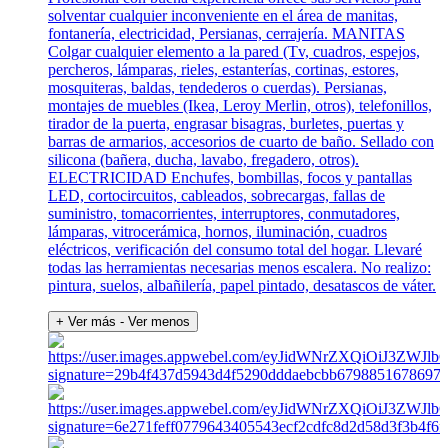
solventar cualquier inconveniente en el área de manitas,
fontanería, electricidad, Persianas, cerrajería. MANITAS
Colgar cualquier elemento a la pared (Tv, cuadros, espejos,
percheros, lámparas, rieles, estanterías, cortinas, estores,
mosquiteras, baldas, tendederos o cuerdas). Persianas,
montajes de muebles (Ikea, Leroy Merlin, otros), telefonillos,
tirador de la puerta, engrasar bisagras, burletes, puertas y
barras de armarios, accesorios de cuarto de baño. Sellado con
silicona (bañera, ducha, lavabo, fregadero, otros).
ELECTRICIDAD Enchufes, bombillas, focos y pantallas
LED, cortocircuitos, cableados, sobrecargas, fallas de
suministro, tomacorrientes, interruptores, conmutadores,
lámparas, vitrocerámica, hornos, iluminación, cuadros
eléctricos, verificación del consumo total del hogar. Llevaré
todas las herramientas necesarias menos escalera. No realizo:
pintura, suelos, albañilería, papel pintado, desatascos de váter.
+ Ver más
- Ver menos