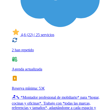
4,6
(22)
|
25 servicios
2 han repetido
Agenda actualizada
Reserva mínima: 53€
🪑🔧 *Montador profesional de mobiliario* para *hogar,
cocinas y oficinas*. Trabajo con *todas las marcas,
referencias y tamaños*, adaptándome a cada espacio y