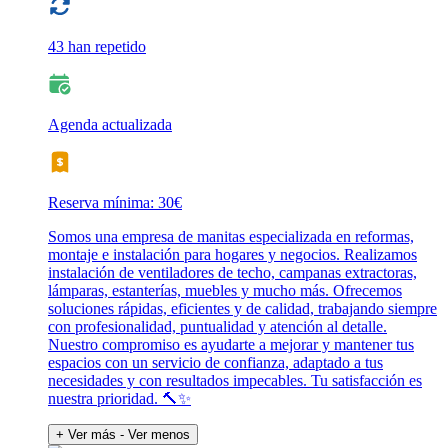
43 han repetido
Agenda actualizada
Reserva mínima: 30€
Somos una empresa de manitas especializada en reformas,
montaje e instalación para hogares y negocios. Realizamos
instalación de ventiladores de techo, campanas extractoras,
lámparas, estanterías, muebles y mucho más. Ofrecemos
soluciones rápidas, eficientes y de calidad, trabajando siempre
con profesionalidad, puntualidad y atención al detalle.
Nuestro compromiso es ayudarte a mejorar y mantener tus
espacios con un servicio de confianza, adaptado a tus
necesidades y con resultados impecables. Tu satisfacción es
nuestra prioridad. 🔨✨
+ Ver más
- Ver menos