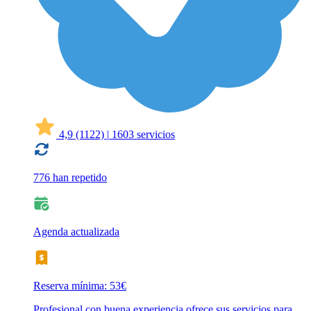
4,9
(1122)
|
1603 servicios
776 han repetido
Agenda actualizada
Reserva mínima: 53€
Profesional con buena experiencia ofrece sus servicios para