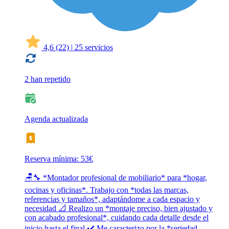
4,6
(22)
|
25 servicios
2 han repetido
Agenda actualizada
Reserva mínima: 53€
🪑🔧 *Montador profesional de mobiliario* para *hogar,
cocinas y oficinas*. Trabajo con *todas las marcas,
referencias y tamaños*, adaptándome a cada espacio y
necesidad 📐 Realizo un *montaje preciso, bien ajustado y
con acabado profesional*, cuidando cada detalle desde el
inicio hasta el final ✔️ Me caracterizo por la *seriedad,