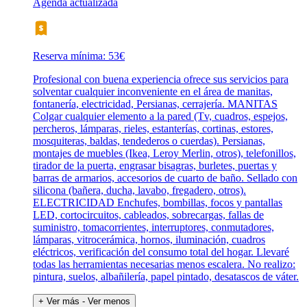
Agenda actualizada
Reserva mínima: 53€
Profesional con buena experiencia ofrece sus servicios para
solventar cualquier inconveniente en el área de manitas,
fontanería, electricidad, Persianas, cerrajería. MANITAS
Colgar cualquier elemento a la pared (Tv, cuadros, espejos,
percheros, lámparas, rieles, estanterías, cortinas, estores,
mosquiteras, baldas, tendederos o cuerdas). Persianas,
montajes de muebles (Ikea, Leroy Merlin, otros), telefonillos,
tirador de la puerta, engrasar bisagras, burletes, puertas y
barras de armarios, accesorios de cuarto de baño. Sellado con
silicona (bañera, ducha, lavabo, fregadero, otros).
ELECTRICIDAD Enchufes, bombillas, focos y pantallas
LED, cortocircuitos, cableados, sobrecargas, fallas de
suministro, tomacorrientes, interruptores, conmutadores,
lámparas, vitrocerámica, hornos, iluminación, cuadros
eléctricos, verificación del consumo total del hogar. Llevaré
todas las herramientas necesarias menos escalera. No realizo:
pintura, suelos, albañilería, papel pintado, desatascos de váter.
+ Ver más
- Ver menos