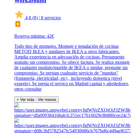
Workaround
4,8
(8)
|
8 servicios
Reserva mínima: 42€
Todo tipo de montajes. Montaje e instalación de cocinas
METOD IKEA y similares de IKEA u otros fabricantes.
Amplia experiencia en adecuación de cocinas. Presupuesto
gratuito sin compromiso. Se ofrece factura. Se realiza montaje
de cualquier modulo/mueble de IKEA o similar, pregunte sin
compromiso. Se prestan cualquier servicio de "manitas"
(fontanería, electricidad, etc) , incluyendo domotica (nivel
experto). Se presta el servico en Madrid capital y alrededores,
otros consultar
+ Ver más
- Ver menos