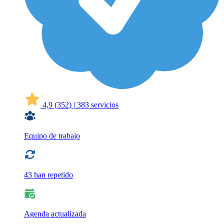
4,9
(352)
|
383 servicios
Equipo de trabajo
43 han repetido
Agenda actualizada