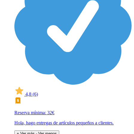
4,8
(6)
Reserva mínima: 32€
Hola, hago entregas de artículos pequeños a clientes.
+ Ver más
- Ver menos