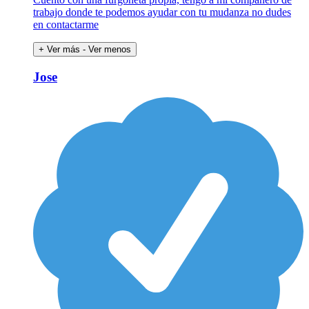
trabajo donde te podemos ayudar con tu mudanza no dudes
en contactarme
+ Ver más
- Ver menos
Jose