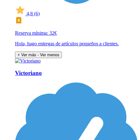
4,8
(6)
Reserva mínima: 32€
Hola, hago entregas de artículos pequeños a clientes.
+ Ver más
- Ver menos
Victoriano