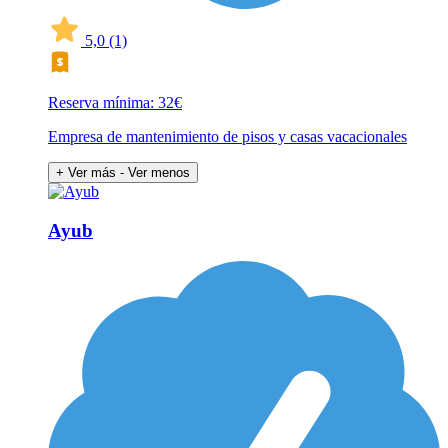
5,0
(1)
Reserva mínima: 32€
Empresa de mantenimiento de pisos y casas vacacionales
+ Ver más
- Ver menos
Ayub