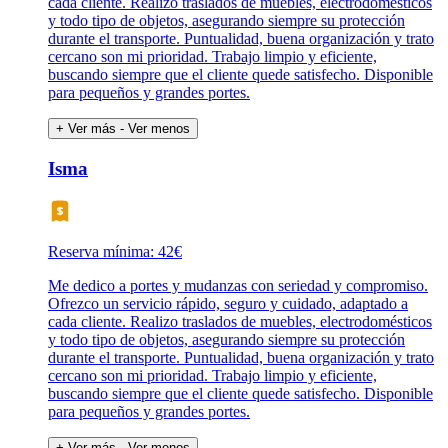
cada cliente. Realizo traslados de muebles, electrodomésticos
y todo tipo de objetos, asegurando siempre su protección
durante el transporte. Puntualidad, buena organización y trato
cercano son mi prioridad. Trabajo limpio y eficiente,
buscando siempre que el cliente quede satisfecho. Disponible
para pequeños y grandes portes.
+ Ver más
- Ver menos
Isma
Reserva mínima: 42€
Me dedico a portes y mudanzas con seriedad y compromiso.
Ofrezco un servicio rápido, seguro y cuidado, adaptado a
cada cliente. Realizo traslados de muebles, electrodomésticos
y todo tipo de objetos, asegurando siempre su protección
durante el transporte. Puntualidad, buena organización y trato
cercano son mi prioridad. Trabajo limpio y eficiente,
buscando siempre que el cliente quede satisfecho. Disponible
para pequeños y grandes portes.
+ Ver más
- Ver menos