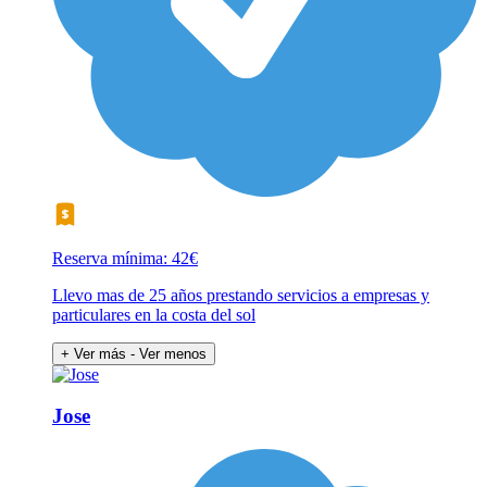
Reserva mínima: 42€
Llevo mas de 25 años prestando servicios a empresas y
particulares en la costa del sol
+ Ver más
- Ver menos
Jose