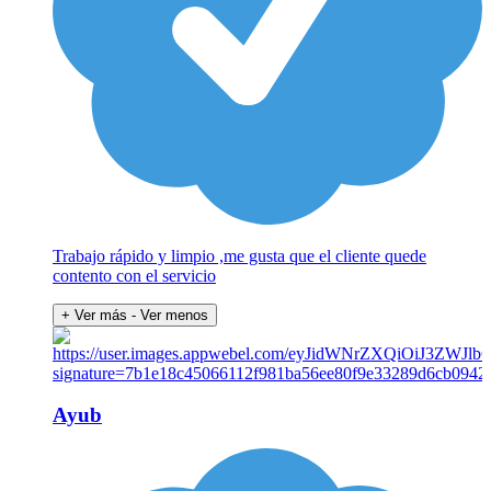
Trabajo rápido y limpio ,me gusta que el cliente quede
contento con el servicio
+ Ver más
- Ver menos
Ayub