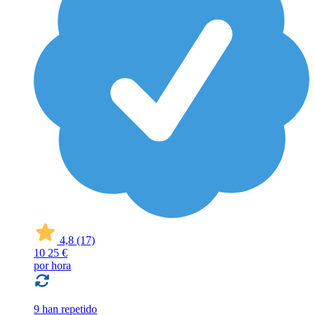
4,8
(17)
10
25 €
por hora
9 han repetido