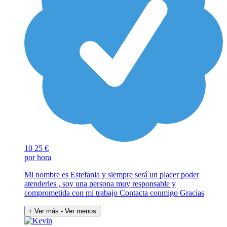
10
25 €
por hora
Mi nombre es Estefania y siempre será un placer poder
atenderles , soy una persona muy responsable y
comprometida con mi trabajo Contacta conmigo Gracias
+ Ver más
- Ver menos