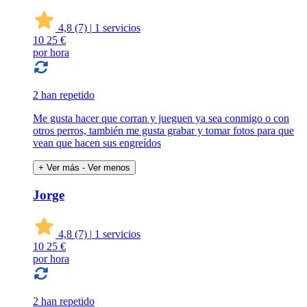
4,8
(7)
|
1 servicios
10
25 €
por hora
2 han repetido
Me gusta hacer que corran y jueguen ya sea conmigo o con
otros perros, también me gusta grabar y tomar fotos para que
vean que hacen sus engreídos
+ Ver más
- Ver menos
Jorge
4,8
(7)
|
1 servicios
10
25 €
por hora
2 han repetido