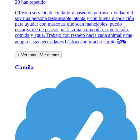
20 han repetido
Ofrezco servicio de cuidado y paseo de perros en Valladolid,
soy una persona responsable, atenta y con buena disposición
para ayudar con mascotas que sean manejables, puedo
encargarme de paseos por la zona, compañía, supervisión,
comida y agua. Trabajo con respeto hacía cada animal y me
adapto a sus necesidades básicas con mucho cariño 🥰🐕
+ Ver más
- Ver menos
Camila