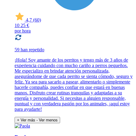
4,7
(60)
10
25 €
por hora
59 han repetido
¡Hola! Soy amante de los perritos y tengo más de 3 años de
experiencia cuidando con mucho cariño a perros pequeños.
Me especializo en brindar atención personalizada,
asegurándome de que cada perrito se sienta cómodo, seguro y
feliz. Ya sea para sacarlo a pasear, alimentarlo o simplemente
hacerle compañía, puedes confiar en que estará en buenas
manos. Disfruto crear rutinas tranquilas y adaptadas a su
energía y personalidad. Si necesitas a alguien responsable,
puntual y con verdadera pasión por los animales, ¡aquí estoy
para ayudarte!
+ Ver más
- Ver menos