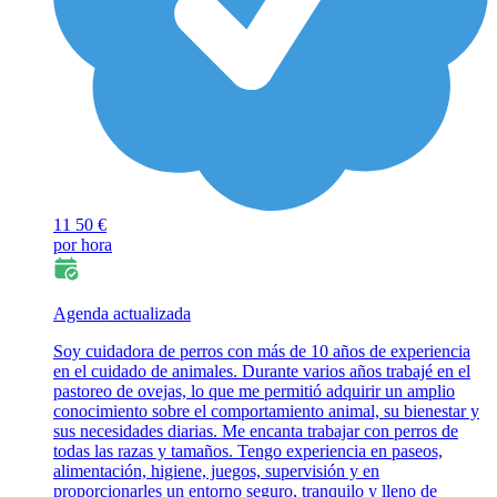
11
50 €
por hora
Agenda actualizada
Soy cuidadora de perros con más de 10 años de experiencia
en el cuidado de animales. Durante varios años trabajé en el
pastoreo de ovejas, lo que me permitió adquirir un amplio
conocimiento sobre el comportamiento animal, su bienestar y
sus necesidades diarias. Me encanta trabajar con perros de
todas las razas y tamaños. Tengo experiencia en paseos,
alimentación, higiene, juegos, supervisión y en
proporcionarles un entorno seguro, tranquilo y lleno de