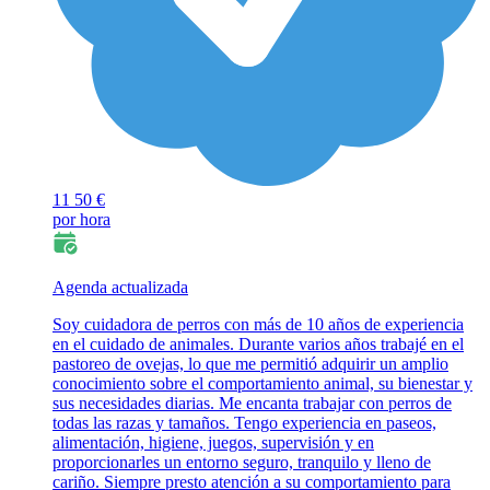
11
50 €
por hora
Agenda actualizada
Soy cuidadora de perros con más de 10 años de experiencia
en el cuidado de animales. Durante varios años trabajé en el
pastoreo de ovejas, lo que me permitió adquirir un amplio
conocimiento sobre el comportamiento animal, su bienestar y
sus necesidades diarias. Me encanta trabajar con perros de
todas las razas y tamaños. Tengo experiencia en paseos,
alimentación, higiene, juegos, supervisión y en
proporcionarles un entorno seguro, tranquilo y lleno de
cariño. Siempre presto atención a su comportamiento para