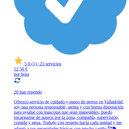
5,0
(1)
|
21 servicios
12
50 €
por hora
20 han repetido
Ofrezco servicio de cuidado y paseo de perros en Valladolid,
soy una persona responsable, atenta y con buena disposición
para ayudar con mascotas que sean manejables, puedo
encargarme de paseos por la zona, compañía, supervisión,
comida y agua. Trabajo con respeto hacía cada animal y me
adapto a sus necesidades básicas con mucho cariño 🥰🐕