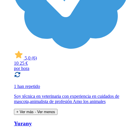
5,0
(6)
10
25 €
por hora
1 han repetido
Soy técnica en veterinaria con experiencia en cuidados de
mascota,animalista de profesión Amo los animales
+ Ver más
- Ver menos
Yurany