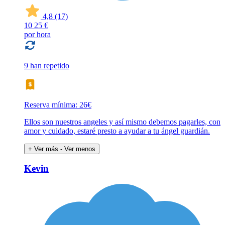
4,8
(17)
10
25 €
por hora
9 han repetido
Reserva mínima: 26€
Ellos son nuestros angeles y así mismo debemos pagarles, con
amor y cuidado, estaré presto a ayudar a tu ángel guardián.
+ Ver más
- Ver menos
Kevin