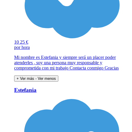
10
25 €
por hora
Mi nombre es Estefania y siempre será un placer poder
atenderles , soy una persona muy responsable y
comprometida con mi trabajo Contacta conmigo Gracias
+ Ver más
- Ver menos
Estefania