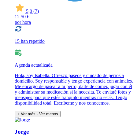
5,0
(7)
12
50 €
por hora
15 han repetido
Agenda actualizada
Hola, soy Isabella. Ofrezco paseos y cuidado de perros a
domicilio. Soy responsable y tengo experiencia con animales.
Me encargo de pasear a tu perro, darle de comer, jugar con él
y administrar su medicación si la necesita. Te enviaré fotos y
mensajes para que estés tranquilo mientras no estás. Tengo
disponibilidad total. Escríbeme y nos conocemos.
+ Ver más
- Ver menos
Jorge