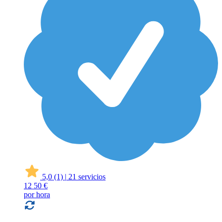
5,0
(1)
|
21 servicios
12
50 €
por hora