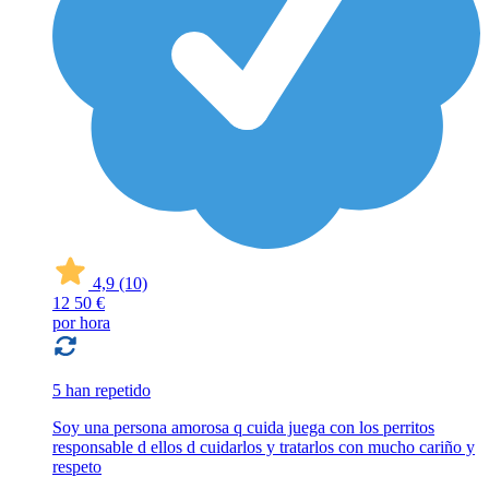
4,9
(10)
12
50 €
por hora
5 han repetido
Soy una persona amorosa q cuida juega con los perritos
responsable d ellos d cuidarlos y tratarlos con mucho cariño y
respeto