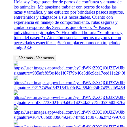
Hola soy Jorge paseador de perros de confianza y amante de
los animales. Me apasiona trabajar con perros de todas las
razas y tamaños, y me esfuerzo por brindarles paseos seguros,
entretenidos y adaptados a sus necesidades. Cuento con
experiencia en manejo de comportamiento, rutas seguras y
cuidado responsable. Servicios que ofrezco: 🐾 Paseos
individuales o grupales 🐾 Flexibilidad horaria 🐾 Informes y
fotos del paseo 🐾 Atención especial a perros mayores o con
necesidades específicas ¡Será un placer conocer a tu peludo
amigo! 🐶
+ Ver más
- Ver menos