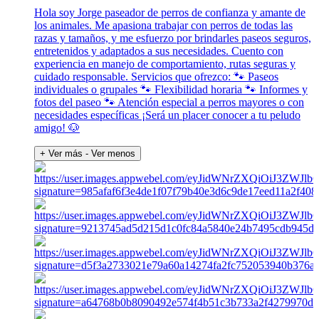
Hola soy Jorge paseador de perros de confianza y amante de
los animales. Me apasiona trabajar con perros de todas las
razas y tamaños, y me esfuerzo por brindarles paseos seguros,
entretenidos y adaptados a sus necesidades. Cuento con
experiencia en manejo de comportamiento, rutas seguras y
cuidado responsable. Servicios que ofrezco: 🐾 Paseos
individuales o grupales 🐾 Flexibilidad horaria 🐾 Informes y
fotos del paseo 🐾 Atención especial a perros mayores o con
necesidades específicas ¡Será un placer conocer a tu peludo
amigo! 🐶
+ Ver más
- Ver menos