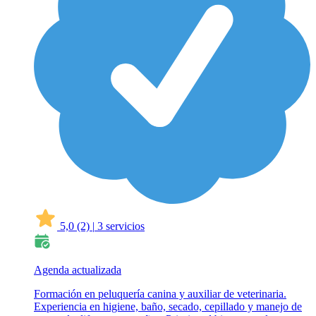
5,0
(2)
|
3 servicios
Agenda actualizada
Formación en peluquería canina y auxiliar de veterinaria.
Experiencia en higiene, baño, secado, cepillado y manejo de