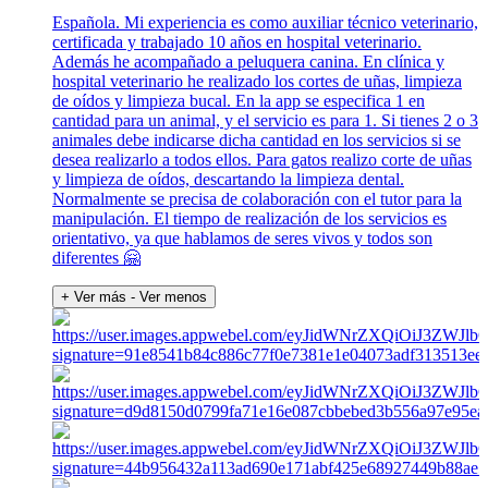
Española. Mi experiencia es como auxiliar técnico veterinario,
certificada y trabajado 10 años en hospital veterinario.
Además he acompañado a peluquera canina. En clínica y
hospital veterinario he realizado los cortes de uñas, limpieza
de oídos y limpieza bucal. En la app se especifica 1 en
cantidad para un animal, y el servicio es para 1. Si tienes 2 o 3
animales debe indicarse dicha cantidad en los servicios si se
desea realizarlo a todos ellos. Para gatos realizo corte de uñas
y limpieza de oídos, descartando la limpieza dental.
Normalmente se precisa de colaboración con el tutor para la
manipulación. El tiempo de realización de los servicios es
orientativo, ya que hablamos de seres vivos y todos son
diferentes 🤗
+ Ver más
- Ver menos