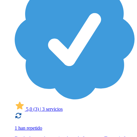
5,0
(3)
|
3 servicios
1 han repetido