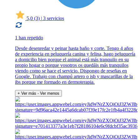
5,0
(3)
|
3 servicios
1 han repetido
Desde desenredar y peinar hasta baño y corte. Tengo 4 años
de experiencia en peluquería canina y felina, hago peluquería
a domicilio bien porque el animal está más tranquilo en su
propio hogar o porque vosotros os quedáis más tranquilos
viendo como se hace el servicio. Dispongo de reseñas en
Google. Trabajo con champú artero o isb y mascarillas de la
ibs porque me formado en dermoterapia.
+ Ver más
- Ver menos