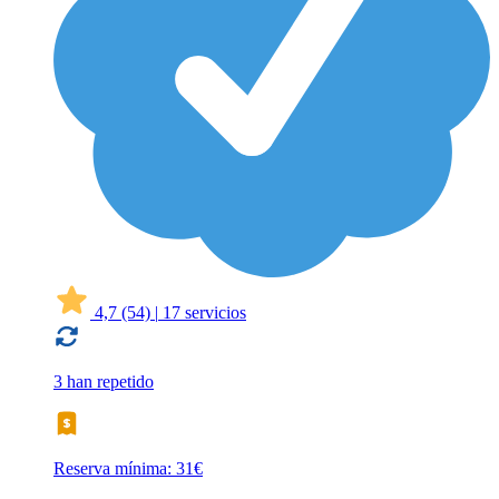
4,7
(54)
|
17 servicios
3 han repetido
Reserva mínima: 31€