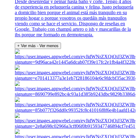
Desde desenredar y peinar hasta baño y corte. Tengo 4 años
de experiencia en peluquería canina y felina, hago peluquería
a domicilio bien porque el animal está más tranquilo en su
propio hogar o porque vosotros os quedáis más tranquilos
viendo como se hace el servicio. Dispongo de reseñas en
Google. Trabajo con champú artero o isb y mascarillas de la
ibs porque me formado en dermoterapia.
+ Ver más
- Ver menos