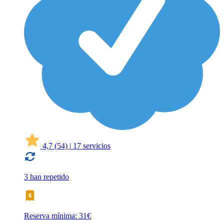
4,7
(54)
|
17 servicios
3 han repetido
Reserva mínima: 31€