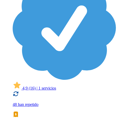
4,9
(16)
|
1 servicios
48 han repetido