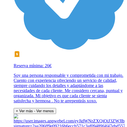
Reserva mínima: 26€
Soy una persona responsable y comprometida con mi trabajo.
Cuento con experiencia ofreciendo un servicio de calidad,
siempre cuidando los detalles y adaptándome a las
necesidades de cada cliente. Me considero cercana, puntual y
organizada. Mi objetivo es que cada cliente se sienta
satisfecha y hermosa . No te arrepentirás xoxo.
+ Ver más
- Ver menos