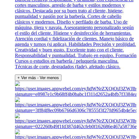
cortes masculinos, arreglo de barba y estilos modernos y
clásicos. Destacada por su buen trato al cliente, higiene,
puntualidad y pasión por la barbería. Cortes de cabello
clásicos y modernos. Diseño y perfilado de barba. Uso de
máquina, tijera y navaja. Asesoramiento personalizado según
el estilo del cliente. Higiene y desinfección de herramientas.
Atención cordial y fidelización de clientes. Manejo básico de
agenda y turnos (si aplica). Habilidades Precisión y prolijidad.
Creatividad y buen gusto. Excelente trato con el cliente.
Responsabilidad y puntualidad. Trabajo en equipo. Formación
Cursos o estudios en barbería / peluquería masculina.
Técnicas de corte, degradados (fade), afeitado clásico.
+ Ver más
- Ver menos