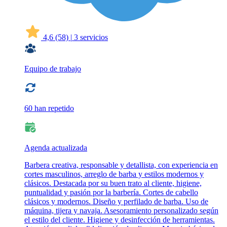
4,6
(58)
|
3 servicios
Equipo de trabajo
60 han repetido
Agenda actualizada
Barbera creativa, responsable y detallista, con experiencia en
cortes masculinos, arreglo de barba y estilos modernos y
clásicos. Destacada por su buen trato al cliente, higiene,
puntualidad y pasión por la barbería. Cortes de cabello
clásicos y modernos. Diseño y perfilado de barba. Uso de
máquina, tijera y navaja. Asesoramiento personalizado según
el estilo del cliente. Higiene y desinfección de herramientas.