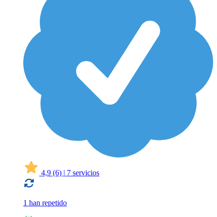
4,9
(6)
|
7 servicios
1 han repetido