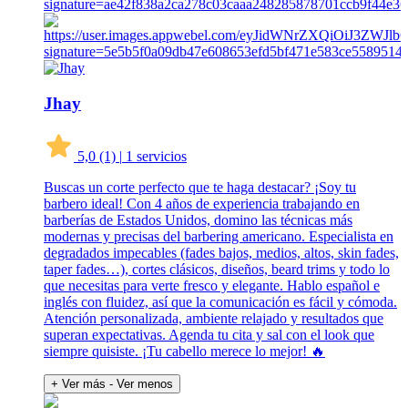
Jhay
5,0
(1)
|
1 servicios
Buscas un corte perfecto que te haga destacar? ¡Soy tu
barbero ideal! Con 4 años de experiencia trabajando en
barberías de Estados Unidos, domino las técnicas más
modernas y precisas del barbering americano. Especialista en
degradados impecables (fades bajos, medios, altos, skin fades,
taper fades…), cortes clásicos, diseños, beard trims y todo lo
que necesitas para verte fresco y elegante. Hablo español e
inglés con fluidez, así que la comunicación es fácil y cómoda.
Atención personalizada, ambiente relajado y resultados que
superan expectativas. Agenda tu cita y sal con el look que
siempre quisiste. ¡Tu cabello merece lo mejor! 🔥
+ Ver más
- Ver menos