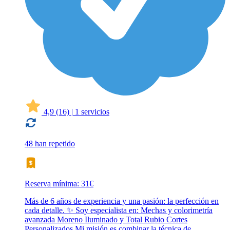
4,9
(16)
|
1 servicios
48 han repetido
Reserva mínima: 31€
Más de 6 años de experiencia y una pasión: la perfección en
cada detalle. ✨ Soy especialista en: Mechas y colorimetría
avanzada Moreno Iluminado y Total Rubio Cortes
Personalizados Mi misión es combinar la técnica de