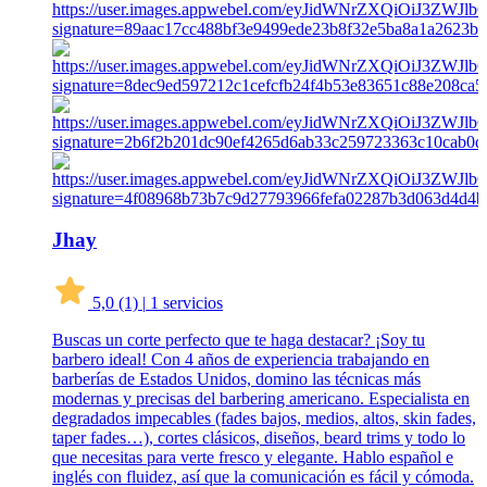
Jhay
5,0
(1)
|
1 servicios
Buscas un corte perfecto que te haga destacar? ¡Soy tu
barbero ideal! Con 4 años de experiencia trabajando en
barberías de Estados Unidos, domino las técnicas más
modernas y precisas del barbering americano. Especialista en
degradados impecables (fades bajos, medios, altos, skin fades,
taper fades…), cortes clásicos, diseños, beard trims y todo lo
que necesitas para verte fresco y elegante. Hablo español e
inglés con fluidez, así que la comunicación es fácil y cómoda.