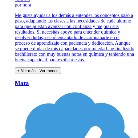
por hora
Me gusta ayudar a los demás a entender los conceptos paso a
paso, adaptando las clases a las necesidades de cada alumno
para que puedan avanzar con confianza y mejorar sus
resultados. Si necesitas apoyo para entender química y
resolver dudas, estaré encantado de acompañarte en el
proceso de aprendizaje con paciencia y dedicación. Aunque
se puede dudar de mis capacidades por mi edad, he finalizado
bachillerato con muy buenas notas en química y teniendo una
buena capacidad para explicar estas.
+ Ver más
- Ver menos
Mara