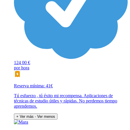
124
00 €
por hora
Reserva mínima: 41€
Tú esfuerzo , tú éxito mi recompensa. Aplicaciones de
técnicas de estudio útiles y rápidas. No perdemos tiempo
aprendemos.
+ Ver más
- Ver menos