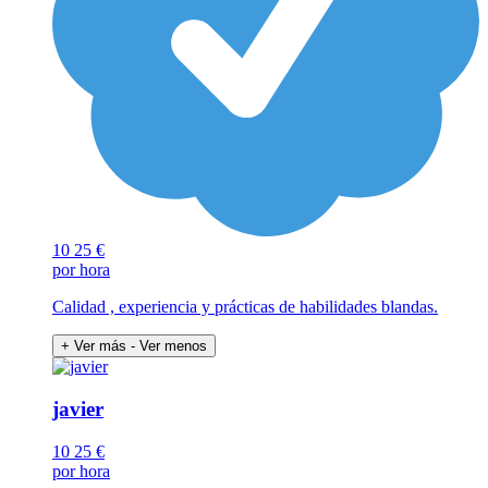
10
25 €
por hora
Calidad , experiencia y prácticas de habilidades blandas.
+ Ver más
- Ver menos
javier
10
25 €
por hora