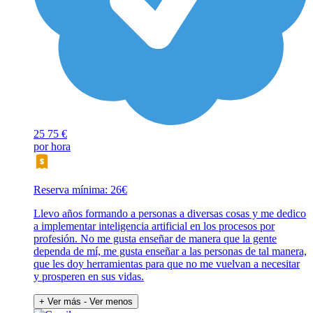
25
75 €
por hora
Reserva mínima: 26€
Llevo años formando a personas a diversas cosas y me dedico
a implementar inteligencia artificial en los procesos por
profesión. No me gusta enseñar de manera que la gente
dependa de mí, me gusta enseñar a las personas de tal manera,
que les doy herramientas para que no me vuelvan a necesitar
y prosperen en sus vidas.
+ Ver más
- Ver menos