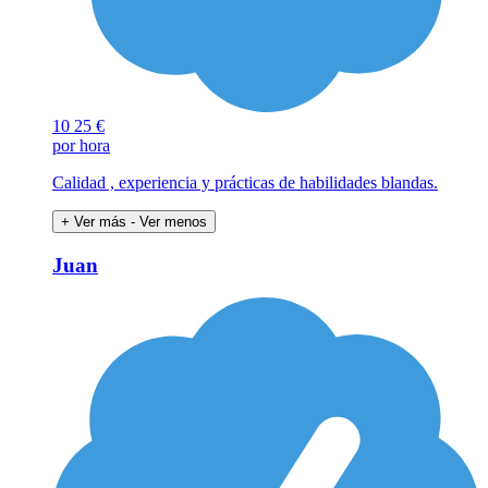
10
25 €
por hora
Calidad , experiencia y prácticas de habilidades blandas.
+ Ver más
- Ver menos
Juan