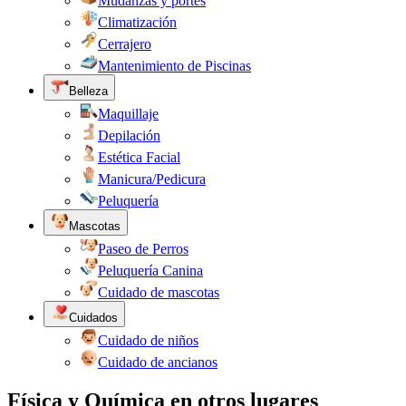
Mudanzas y portes
Climatización
Cerrajero
Mantenimiento de Piscinas
Belleza
Maquillaje
Depilación
Estética Facial
Manicura/Pedicura
Peluquería
Mascotas
Paseo de Perros
Peluquería Canina
Cuidado de mascotas
Cuidados
Cuidado de niños
Cuidado de ancianos
Física y Química en otros lugares