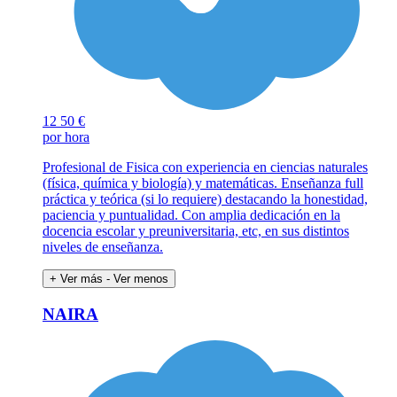
12
50 €
por hora
Profesional de Fisica con experiencia en ciencias naturales
(física, química y biología) y matemáticas. Enseñanza full
práctica y teórica (si lo requiere) destacando la honestidad,
paciencia y puntualidad. Con amplia dedicación en la
docencia escolar y preuniversitaria, etc, en sus distintos
niveles de enseñanza.
+ Ver más
- Ver menos
NAIRA