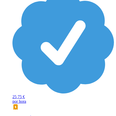
25
75 €
por hora