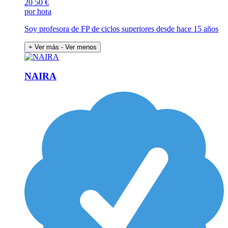
20
50 €
por hora
Soy profesora de FP de ciclos superiores desde hace 15 años
+ Ver más
- Ver menos
NAIRA