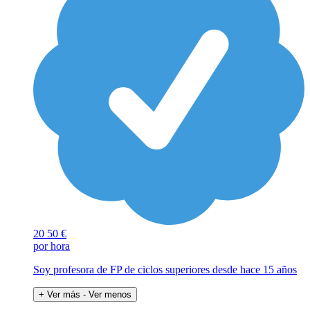
20
50 €
por hora
Soy profesora de FP de ciclos superiores desde hace 15 años
+ Ver más
- Ver menos