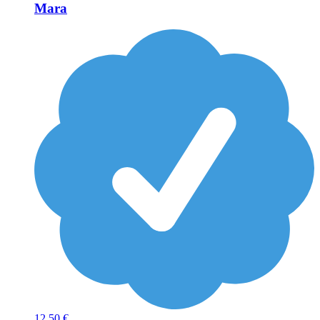
Mara
12
50 €