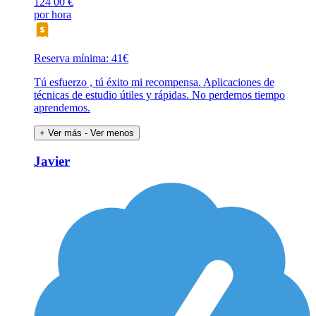
124
00 €
por hora
Reserva mínima: 41€
Tú esfuerzo , tú éxito mi recompensa. Aplicaciones de
técnicas de estudio útiles y rápidas. No perdemos tiempo
aprendemos.
+ Ver más
- Ver menos
Javier