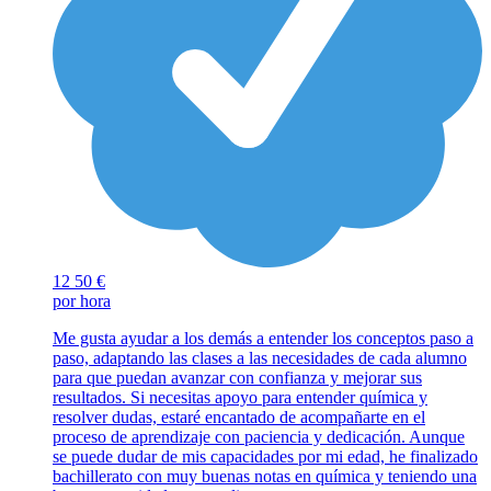
12
50 €
por hora
Me gusta ayudar a los demás a entender los conceptos paso a
paso, adaptando las clases a las necesidades de cada alumno
para que puedan avanzar con confianza y mejorar sus
resultados. Si necesitas apoyo para entender química y
resolver dudas, estaré encantado de acompañarte en el
proceso de aprendizaje con paciencia y dedicación. Aunque
se puede dudar de mis capacidades por mi edad, he finalizado
bachillerato con muy buenas notas en química y teniendo una