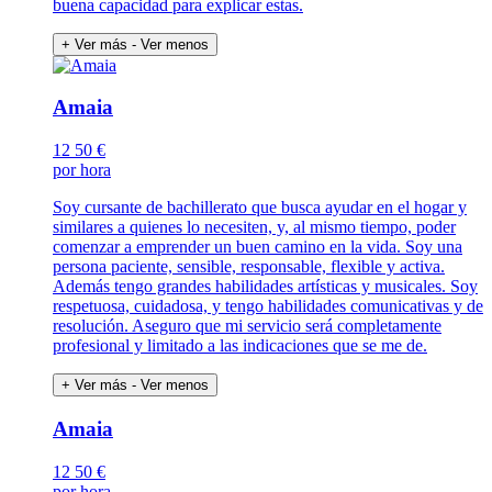
buena capacidad para explicar estas.
+ Ver más
- Ver menos
Amaia
12
50 €
por hora
Soy cursante de bachillerato que busca ayudar en el hogar y
similares a quienes lo necesiten, y, al mismo tiempo, poder
comenzar a emprender un buen camino en la vida. Soy una
persona paciente, sensible, responsable, flexible y activa.
Además tengo grandes habilidades artísticas y musicales. Soy
respetuosa, cuidadosa, y tengo habilidades comunicativas y de
resolución. Aseguro que mi servicio será completamente
profesional y limitado a las indicaciones que se me de.
+ Ver más
- Ver menos
Amaia
12
50 €
por hora