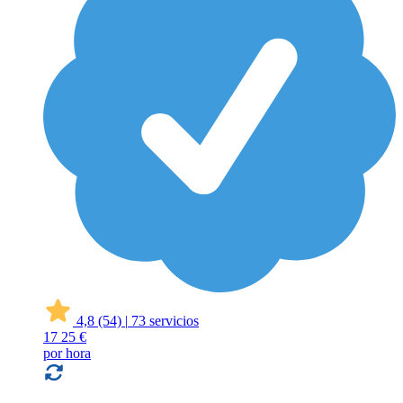
4,8
(54)
|
73 servicios
17
25 €
por hora