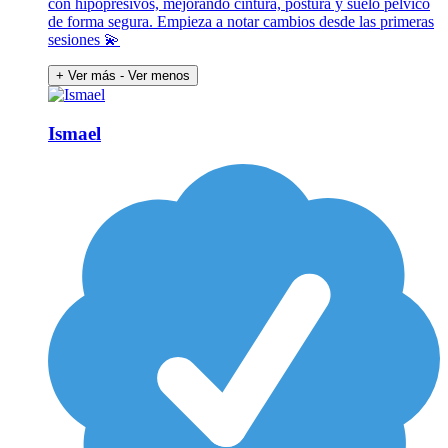
con hipopresivos, mejorando cintura, postura y suelo pélvico
de forma segura. Empieza a notar cambios desde las primeras
sesiones 💫
+ Ver más
- Ver menos
Ismael