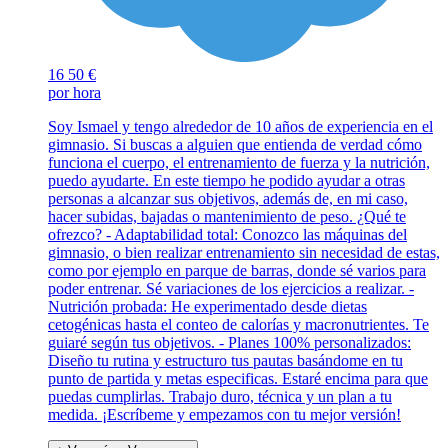
16
50 €
por hora
Soy Ismael y tengo alrededor de 10 años de experiencia en el
gimnasio. Si buscas a alguien que entienda de verdad cómo
funciona el cuerpo, el entrenamiento de fuerza y la nutrición,
puedo ayudarte. En este tiempo he podido ayudar a otras
personas a alcanzar sus objetivos, además de, en mi caso,
hacer subidas, bajadas o mantenimiento de peso. ¿Qué te
ofrezco? - Adaptabilidad total: Conozco las máquinas del
gimnasio, o bien realizar entrenamiento sin necesidad de estas,
como por ejemplo en parque de barras, donde sé varios para
poder entrenar. Sé variaciones de los ejercicios a realizar. -
Nutrición probada: He experimentado desde dietas
cetogénicas hasta el conteo de calorías y macronutrientes. Te
guiaré según tus objetivos. - Planes 100% personalizados:
Diseño tu rutina y estructuro tus pautas basándome en tu
punto de partida y metas especificas. Estaré encima para que
puedas cumplirlas. Trabajo duro, técnica y un plan a tu
medida. ¡Escríbeme y empezamos con tu mejor versión!