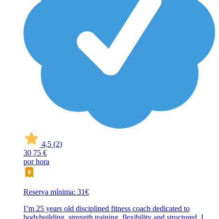
4,5
(2)
30
75 €
por hora
Reserva mínima: 31€
I’m 25 years old disciplined fitness coach dedicated to
bodybuilding, strength training, flexibility and structured, I