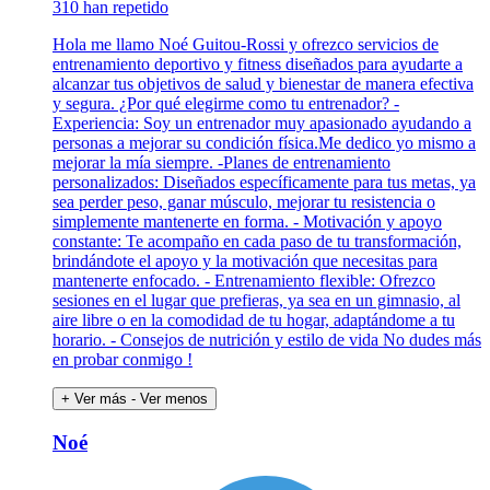
310 han repetido
Hola me llamo Noé Guitou-Rossi y ofrezco servicios de
entrenamiento deportivo y fitness diseñados para ayudarte a
alcanzar tus objetivos de salud y bienestar de manera efectiva
y segura. ¿Por qué elegirme como tu entrenador? -
Experiencia: Soy un entrenador muy apasionado ayudando a
personas a mejorar su condición física.Me dedico yo mismo a
mejorar la mía siempre. -Planes de entrenamiento
personalizados: Diseñados específicamente para tus metas, ya
sea perder peso, ganar músculo, mejorar tu resistencia o
simplemente mantenerte en forma. - Motivación y apoyo
constante: Te acompaño en cada paso de tu transformación,
brindándote el apoyo y la motivación que necesitas para
mantenerte enfocado. - Entrenamiento flexible: Ofrezco
sesiones en el lugar que prefieras, ya sea en un gimnasio, al
aire libre o en la comodidad de tu hogar, adaptándome a tu
horario. - Consejos de nutrición y estilo de vida No dudes más
en probar conmigo !
+ Ver más
- Ver menos
Noé