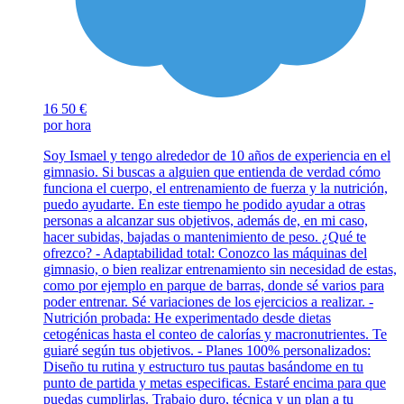
16
50 €
por hora
Soy Ismael y tengo alrededor de 10 años de experiencia en el
gimnasio. Si buscas a alguien que entienda de verdad cómo
funciona el cuerpo, el entrenamiento de fuerza y la nutrición,
puedo ayudarte. En este tiempo he podido ayudar a otras
personas a alcanzar sus objetivos, además de, en mi caso,
hacer subidas, bajadas o mantenimiento de peso. ¿Qué te
ofrezco? - Adaptabilidad total: Conozco las máquinas del
gimnasio, o bien realizar entrenamiento sin necesidad de estas,
como por ejemplo en parque de barras, donde sé varios para
poder entrenar. Sé variaciones de los ejercicios a realizar. -
Nutrición probada: He experimentado desde dietas
cetogénicas hasta el conteo de calorías y macronutrientes. Te
guiaré según tus objetivos. - Planes 100% personalizados:
Diseño tu rutina y estructuro tus pautas basándome en tu
punto de partida y metas especificas. Estaré encima para que
puedas cumplirlas. Trabajo duro, técnica y un plan a tu