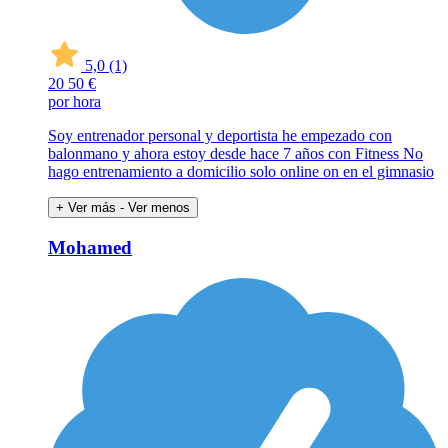
5,0
(1)
20
50 €
por hora
Soy entrenador personal y deportista he empezado con
balonmano y ahora estoy desde hace 7 años con Fitness No
hago entrenamiento a domicilio solo online on en el gimnasio
+ Ver más
- Ver menos
Mohamed