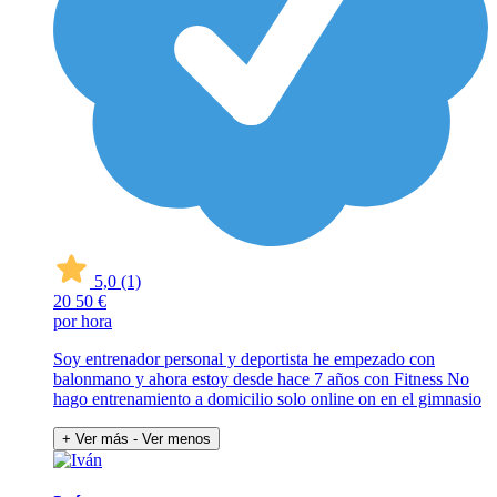
5,0
(1)
20
50 €
por hora
Soy entrenador personal y deportista he empezado con
balonmano y ahora estoy desde hace 7 años con Fitness No
hago entrenamiento a domicilio solo online on en el gimnasio
+ Ver más
- Ver menos