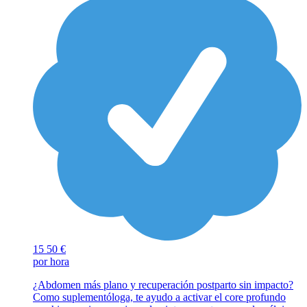
15
50 €
por hora
¿Abdomen más plano y recuperación postparto sin impacto?
Como suplementóloga, te ayudo a activar el core profundo