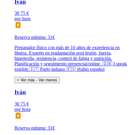
Iván
30
75 €
por hora
Reserva mínima: 31€
Preparador físico con más de 10 años de experiencia en
fitness. Experto en readaptación post lesión, fuerza,
hipertrofia, resistencia, control de fatiga y nutrición.
Planificación y seguimiento presencial/online. 🇬🇧 I speak
english 🇮🇹 Parlo italiano 🇪🇸 Hablo español
+ Ver más
- Ver menos
Iván
30
75 €
por hora
Reserva mínima: 31€