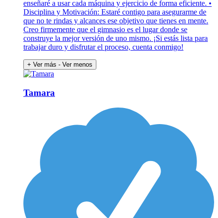
enseñaré a usar cada máquina y ejercicio de forma eficiente. •
Disciplina y Motivación: Estaré contigo para asegurarme de
que no te rindas y alcances ese objetivo que tienes en mente.
Creo firmemente que el gimnasio es el lugar donde se
construye la mejor versión de uno mismo. ¡Si estás lista para
trabajar duro y disfrutar el proceso, cuenta conmigo!
+ Ver más
- Ver menos
Tamara