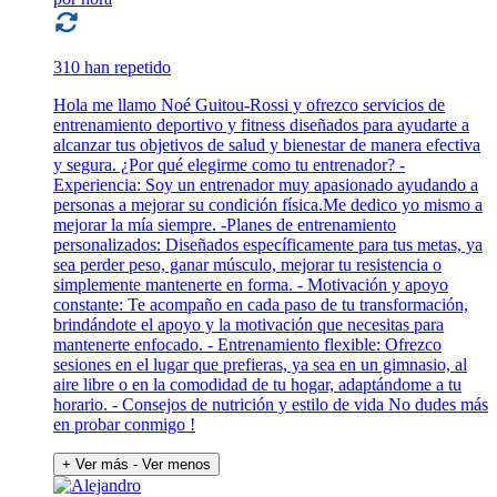
310 han repetido
Hola me llamo Noé Guitou-Rossi y ofrezco servicios de
entrenamiento deportivo y fitness diseñados para ayudarte a
alcanzar tus objetivos de salud y bienestar de manera efectiva
y segura. ¿Por qué elegirme como tu entrenador? -
Experiencia: Soy un entrenador muy apasionado ayudando a
personas a mejorar su condición física.Me dedico yo mismo a
mejorar la mía siempre. -Planes de entrenamiento
personalizados: Diseñados específicamente para tus metas, ya
sea perder peso, ganar músculo, mejorar tu resistencia o
simplemente mantenerte en forma. - Motivación y apoyo
constante: Te acompaño en cada paso de tu transformación,
brindándote el apoyo y la motivación que necesitas para
mantenerte enfocado. - Entrenamiento flexible: Ofrezco
sesiones en el lugar que prefieras, ya sea en un gimnasio, al
aire libre o en la comodidad de tu hogar, adaptándome a tu
horario. - Consejos de nutrición y estilo de vida No dudes más
en probar conmigo !
+ Ver más
- Ver menos