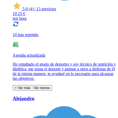
5,0
(4)
|
13 servicios
10
25 €
por hora
10 han repetido
Agenda actualizada
He estudiado el grado de deportes y soy técnico de nutrición y
dietética, me gusta el deporte y animar a otros a disfrutar de él
de la misma manera, te ayudaré en lo necesario para alcanzar
tus objetivos.
+ Ver más
- Ver menos
Alejandro