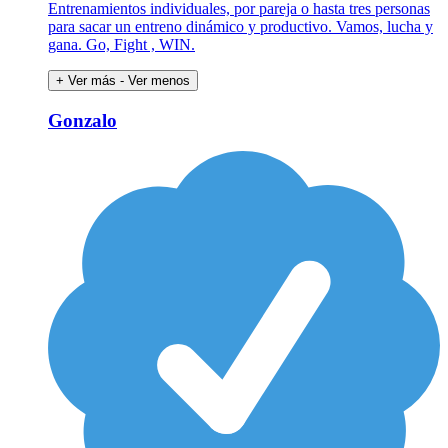
Entrenamientos individuales, por pareja o hasta tres personas
para sacar un entreno dinámico y productivo. Vamos, lucha y
gana. Go, Fight , WIN.
+ Ver más
- Ver menos
Gonzalo