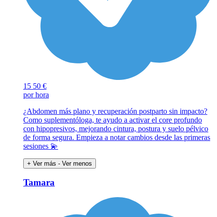
15
50 €
por hora
¿Abdomen más plano y recuperación postparto sin impacto?
Como suplementóloga, te ayudo a activar el core profundo
con hipopresivos, mejorando cintura, postura y suelo pélvico
de forma segura. Empieza a notar cambios desde las primeras
sesiones 💫
+ Ver más
- Ver menos
Tamara