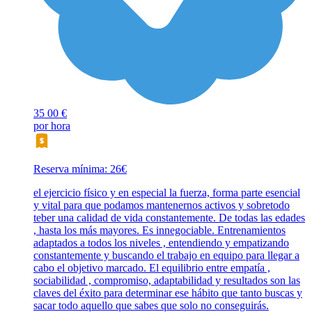
35
00 €
por hora
Reserva mínima: 26€
el ejercicio físico y en especial la fuerza, forma parte esencial
y vital para que podamos mantenernos activos y sobretodo
teber una calidad de vida constantemente. De todas las edades
, hasta los más mayores. Es innegociable. Entrenamientos
adaptados a todos los niveles , entendiendo y empatizando
constantemente y buscando el trabajo en equipo para llegar a
cabo el objetivo marcado. El equilibrio entre empatía ,
sociabilidad , compromiso, adaptabilidad y resultados son las
claves del éxito para determinar ese hábito que tanto buscas y
sacar todo aquello que sabes que solo no conseguirás.