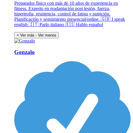
Preparador físico con más de 10 años de experiencia en
fitness. Experto en readaptación post lesión, fuerza,
hipertrofia, resistencia, control de fatiga y nutrición.
Planificación y seguimiento presencial/online. 🇬🇧 I speak
english 🇮🇹 Parlo italiano 🇪🇸 Hablo español
+ Ver más
- Ver menos
Gonzalo