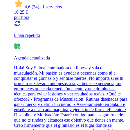
4,6
(34)
|
1 servicios
10
25 €
por hora
6 han repetido
Agenda actualizada
Hola! Soy Salma, entrenadora de fitness y sala de
musculación. Mi pasión es ayudar a personas como tú a
conquistar el gimnasio y sentirse fuertes. No importa si es tu
primera vez levantando pesas o si ya tienes experiencia; mi
enfoque es que cada repetición cuente y que domines la
técnica para evitar lesiones y ver resultados reales. ¿Qué te
ofrezco? • Programas de Musculación: Rutinas diseñadas para
ganar fuerza y definir tu cuerpo. • Asesoramiento en Sala: Te
enseñaré a usar cada máquina y ejercicio de forma eficiente. •
Disciplina y Motivación: Estaré contigo para asegurarme de
que no te rindas y alcances ese objetivo que tienes en mente.
Creo firmemente que el gimnasio es el lugar donde se