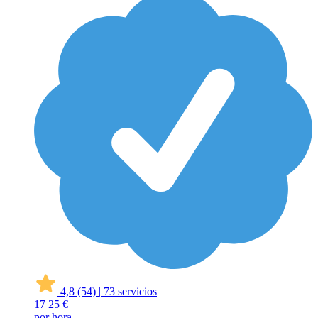
4,8
(54)
|
73 servicios
17
25 €
por hora