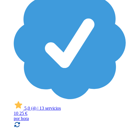
5,0
(4)
|
13 servicios
10
25 €
por hora