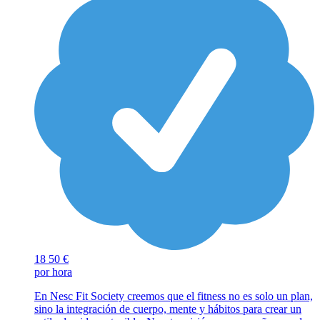
18
50 €
por hora
En Nesc Fit Society creemos que el fitness no es solo un plan,
sino la integración de cuerpo, mente y hábitos para crear un