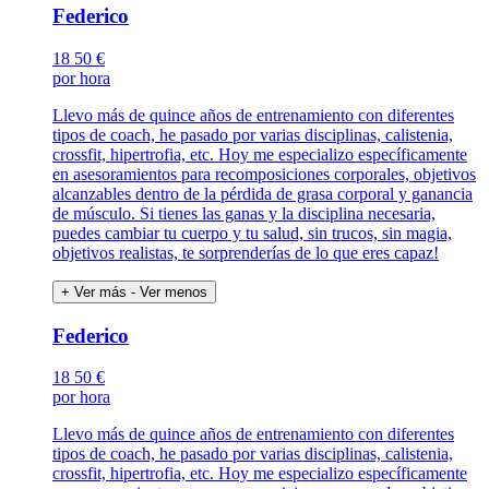
Federico
18
50 €
por hora
Llevo más de quince años de entrenamiento con diferentes
tipos de coach, he pasado por varias disciplinas, calistenia,
crossfit, hipertrofia, etc. Hoy me especializo específicamente
en asesoramientos para recomposiciones corporales, objetivos
alcanzables dentro de la pérdida de grasa corporal y ganancia
de músculo. Si tienes las ganas y la disciplina necesaria,
puedes cambiar tu cuerpo y tu salud, sin trucos, sin magia,
objetivos realistas, te sorprenderías de lo que eres capaz!
+ Ver más
- Ver menos
Federico
18
50 €
por hora
Llevo más de quince años de entrenamiento con diferentes
tipos de coach, he pasado por varias disciplinas, calistenia,
crossfit, hipertrofia, etc. Hoy me especializo específicamente