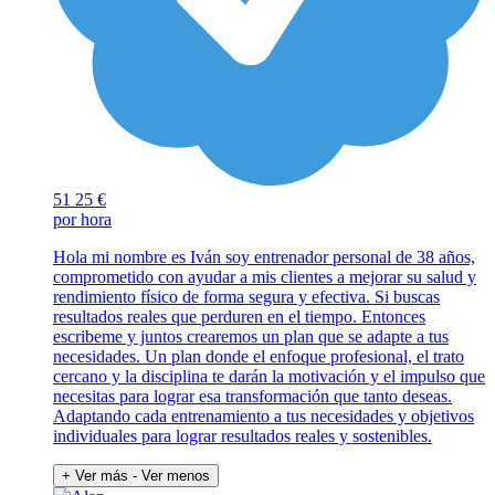
51
25 €
por hora
Hola mi nombre es Iván soy entrenador personal de 38 años,
comprometido con ayudar a mis clientes a mejorar su salud y
rendimiento físico de forma segura y efectiva. Si buscas
resultados reales que perduren en el tiempo. Entonces
escribeme y juntos crearemos un plan que se adapte a tus
necesidades. Un plan donde el enfoque profesional, el trato
cercano y la disciplina te darán la motivación y el impulso que
necesitas para lograr esa transformación que tanto deseas.
Adaptando cada entrenamiento a tus necesidades y objetivos
individuales para lograr resultados reales y sostenibles.
+ Ver más
- Ver menos