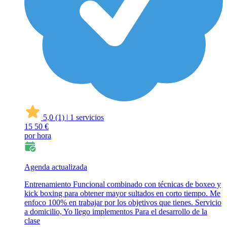
5,0
(1)
|
1 servicios
15
50 €
por hora
Agenda actualizada
Entrenamiento Funcional combinado con técnicas de boxeo y
kick boxing para obtener mayor sultados en corto tiempo. Me
enfoco 100% en trabajar por los objetivos que tienes. Servicio
a domicilio, Yo llego implementos Para el desarrollo de la
clase