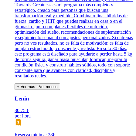
Towards Greatness es mi programa más completo y
estratégico, creado para personas que buscan una
transformación real y medible. Combina rutinas híbridas de
fuerza, cardio y HIIT que puedes realizar en casa o en el
gimnasio, junto con planes flexibles de nutrición,
optimización del sueño, recomendaciones de suplementación
y seguimiento semanal con ajustes personalizados. Si entrenas
pero no ves resultados, no es falta de motivación: es falta de
un plan estructurado, consciente y realista. En solo 30 días,
este programa está diseñado para ayudarte a perder hasta 5 kg
de forma segura, ganar masa muscular, tonificar, mejorar tu
condición física y construir hábitos sólidos, todo con soporte
constante para que avances con claridad, disciplina y
resultados reales.
+ Ver más
- Ver menos
Lenin
30
75 €
por hora
Reserva mínima: 28€