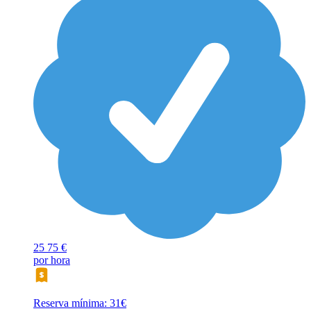
25
75 €
por hora
Reserva mínima: 31€