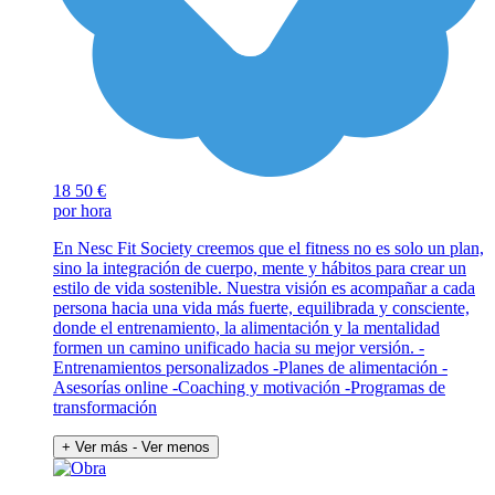
18
50 €
por hora
En Nesc Fit Society creemos que el fitness no es solo un plan,
sino la integración de cuerpo, mente y hábitos para crear un
estilo de vida sostenible. Nuestra visión es acompañar a cada
persona hacia una vida más fuerte, equilibrada y consciente,
donde el entrenamiento, la alimentación y la mentalidad
formen un camino unificado hacia su mejor versión. -
Entrenamientos personalizados -Planes de alimentación -
Asesorías online -Coaching y motivación -Programas de
transformación
+ Ver más
- Ver menos