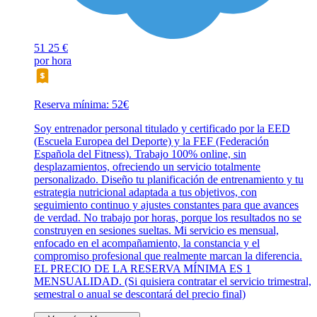
51
25 €
por hora
Reserva mínima: 52€
Soy entrenador personal titulado y certificado por la EED
(Escuela Europea del Deporte) y la FEF (Federación
Española del Fitness). Trabajo 100% online, sin
desplazamientos, ofreciendo un servicio totalmente
personalizado. Diseño tu planificación de entrenamiento y tu
estrategia nutricional adaptada a tus objetivos, con
seguimiento continuo y ajustes constantes para que avances
de verdad. No trabajo por horas, porque los resultados no se
construyen en sesiones sueltas. Mi servicio es mensual,
enfocado en el acompañamiento, la constancia y el
compromiso profesional que realmente marcan la diferencia.
EL PRECIO DE LA RESERVA MÍNIMA ES 1
MENSUALIDAD. (Si quisiera contratar el servicio trimestral,
semestral o anual se descontará del precio final)