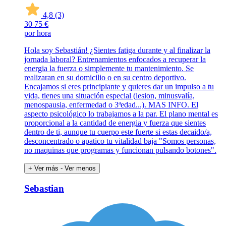
4,8
(3)
30
75 €
por hora
Hola soy Sebastián! ¿Sientes fatiga durante y al finalizar la
jornada laboral? Entrenamientos enfocados a recuperar la
energia la fuerza o simplemente tu mantenimiento. Se
realizaran en su domicilio o en su centro deportivo.
Encajamos si eres principiante y quieres dar un impulso a tu
vida, tienes una situación especial (lesion, minusvalía,
menospausia, enfermedad o 3ªedad...). MAS INFO. El
aspecto psicológico lo trabajamos a la par. El plano mental es
proporcional a la cantidad de energia y fuerza que sientes
dentro de ti, aunque tu cuerpo este fuerte si estas decaido/a,
desconcentrado o apatico tu vitalidad baja "Somos personas,
no maquinas que programas y funcionan pulsando botones".
+ Ver más
- Ver menos
Sebastian