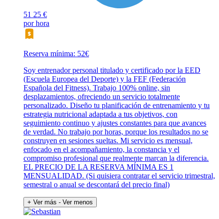
51
25 €
por hora
Reserva mínima: 52€
Soy entrenador personal titulado y certificado por la EED
(Escuela Europea del Deporte) y la FEF (Federación
Española del Fitness). Trabajo 100% online, sin
desplazamientos, ofreciendo un servicio totalmente
personalizado. Diseño tu planificación de entrenamiento y tu
estrategia nutricional adaptada a tus objetivos, con
seguimiento continuo y ajustes constantes para que avances
de verdad. No trabajo por horas, porque los resultados no se
construyen en sesiones sueltas. Mi servicio es mensual,
enfocado en el acompañamiento, la constancia y el
compromiso profesional que realmente marcan la diferencia.
EL PRECIO DE LA RESERVA MÍNIMA ES 1
MENSUALIDAD. (Si quisiera contratar el servicio trimestral,
semestral o anual se descontará del precio final)
+ Ver más
- Ver menos