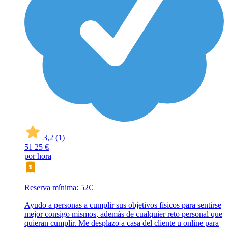
3,2
(1)
51
25 €
por hora
Reserva mínima: 52€
Ayudo a personas a cumplir sus objetivos físicos para sentirse
mejor consigo mismos, además de cualquier reto personal que
quieran cumplir. Me desplazo a casa del cliente u online para