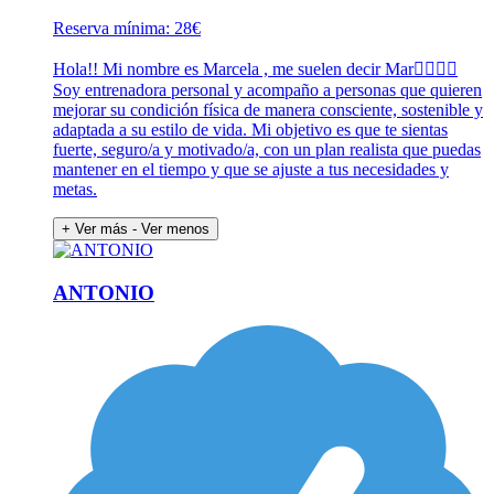
Reserva mínima: 28€
Hola!! Mi nombre es Marcela , me suelen decir Mar🙋🏽‍♀️✨
Soy entrenadora personal y acompaño a personas que quieren
mejorar su condición física de manera consciente, sostenible y
adaptada a su estilo de vida. Mi objetivo es que te sientas
fuerte, seguro/a y motivado/a, con un plan realista que puedas
mantener en el tiempo y que se ajuste a tus necesidades y
metas.
+ Ver más
- Ver menos
ANTONIO