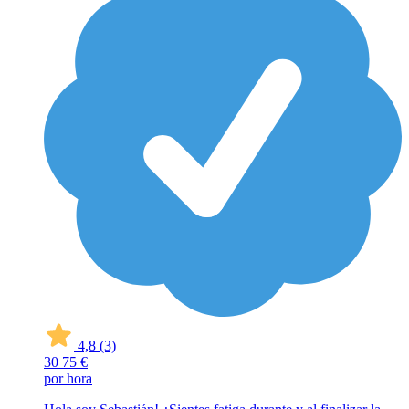
4,8
(3)
30
75 €
por hora