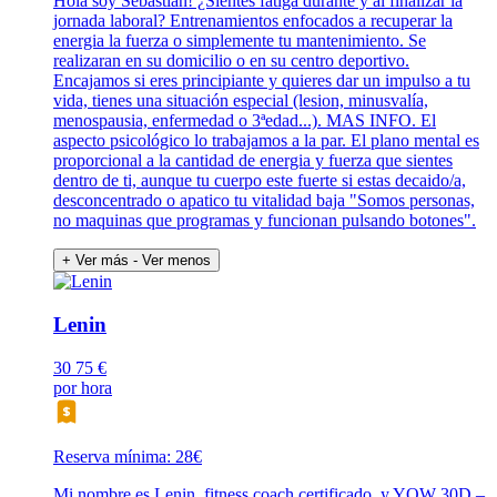
Hola soy Sebastián! ¿Sientes fatiga durante y al finalizar la
jornada laboral? Entrenamientos enfocados a recuperar la
energia la fuerza o simplemente tu mantenimiento. Se
realizaran en su domicilio o en su centro deportivo.
Encajamos si eres principiante y quieres dar un impulso a tu
vida, tienes una situación especial (lesion, minusvalía,
menospausia, enfermedad o 3ªedad...). MAS INFO. El
aspecto psicológico lo trabajamos a la par. El plano mental es
proporcional a la cantidad de energia y fuerza que sientes
dentro de ti, aunque tu cuerpo este fuerte si estas decaido/a,
desconcentrado o apatico tu vitalidad baja "Somos personas,
no maquinas que programas y funcionan pulsando botones".
+ Ver más
- Ver menos
Lenin
30
75 €
por hora
Reserva mínima: 28€
Mi nombre es Lenin, fitness coach certificado, y YOW 30D –