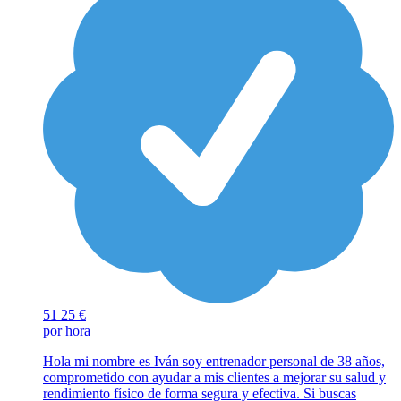
51
25 €
por hora
Hola mi nombre es Iván soy entrenador personal de 38 años,
comprometido con ayudar a mis clientes a mejorar su salud y
rendimiento físico de forma segura y efectiva. Si buscas