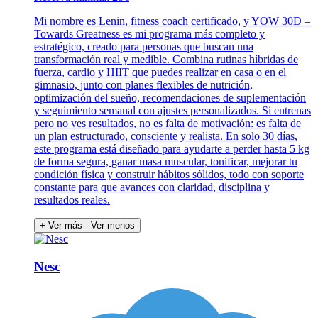
Mi nombre es Lenin, fitness coach certificado, y YOW 30D –
Towards Greatness es mi programa más completo y
estratégico, creado para personas que buscan una
transformación real y medible. Combina rutinas híbridas de
fuerza, cardio y HIIT que puedes realizar en casa o en el
gimnasio, junto con planes flexibles de nutrición,
optimización del sueño, recomendaciones de suplementación
y seguimiento semanal con ajustes personalizados. Si entrenas
pero no ves resultados, no es falta de motivación: es falta de
un plan estructurado, consciente y realista. En solo 30 días,
este programa está diseñado para ayudarte a perder hasta 5 kg
de forma segura, ganar masa muscular, tonificar, mejorar tu
condición física y construir hábitos sólidos, todo con soporte
constante para que avances con claridad, disciplina y
resultados reales.
+ Ver más
- Ver menos
Nesc