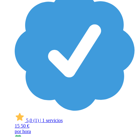
5,0
(1)
|
1 servicios
15
50 €
por hora