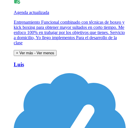
Agenda actualizada
Entrenamiento Funcional combinado con técnicas de boxeo y
kick boxing para obtener mayor sultados en corto tiempo. Me
enfoco 100% en trabajar por los objetivos que tienes. Servicio
a domicilio, Yo llego implementos Para el desarrollo de la
clase
+ Ver más
- Ver menos
Luis