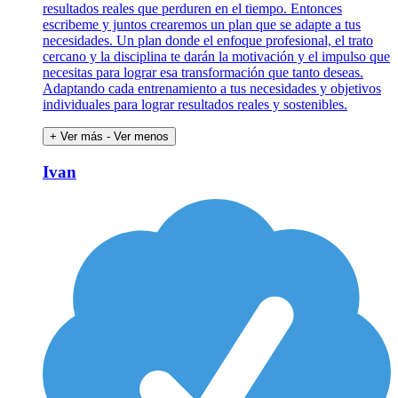
resultados reales que perduren en el tiempo. Entonces
escribeme y juntos crearemos un plan que se adapte a tus
necesidades. Un plan donde el enfoque profesional, el trato
cercano y la disciplina te darán la motivación y el impulso que
necesitas para lograr esa transformación que tanto deseas.
Adaptando cada entrenamiento a tus necesidades y objetivos
individuales para lograr resultados reales y sostenibles.
+ Ver más
- Ver menos
Ivan