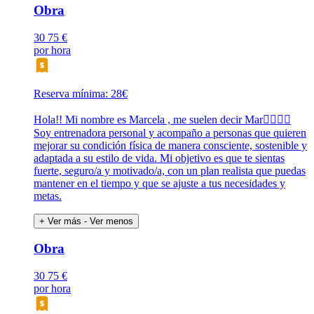
Obra
30
75 €
por hora
Reserva mínima: 28€
Hola!! Mi nombre es Marcela , me suelen decir Mar🙋🏽‍♀️✨
Soy entrenadora personal y acompaño a personas que quieren
mejorar su condición física de manera consciente, sostenible y
adaptada a su estilo de vida. Mi objetivo es que te sientas
fuerte, seguro/a y motivado/a, con un plan realista que puedas
mantener en el tiempo y que se ajuste a tus necesidades y
metas.
+ Ver más
- Ver menos
Obra
30
75 €
por hora