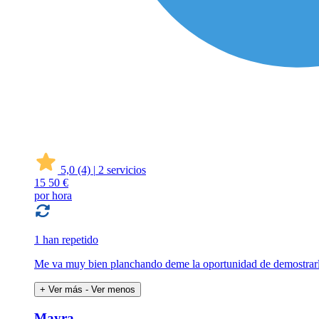
5,0
(4)
|
2 servicios
15
50 €
por hora
1 han repetido
Me va muy bien planchando deme la oportunidad de demostrarl
+ Ver más
- Ver menos
Mayra