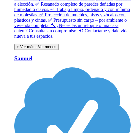
a elección. ✅ Resanado completo de paredes dañadas por
humedad o clavos. ✅ Trabajo limpio, ordenado y con mínimo
de molestias. ✅ Protección de muebles, pisos y zócalos con
plásticos y cintas. ✅ Presupuesto sin cargo – por ambiente o
vivienda completa. 🔨 ¿Necesitas un retoque o una casa
entera? Consulta sin compromiso. 📲 Contactame y dale vida
nueva a tus espacios.
+ Ver más
- Ver menos
Samuel