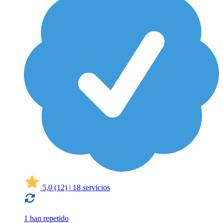
5,0
(12)
|
18 servicios
1 han repetido