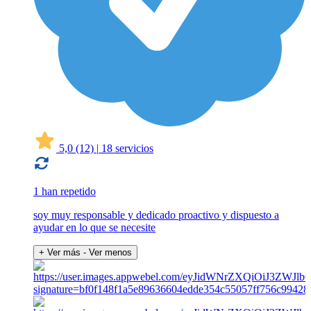
5,0
(12)
|
18 servicios
1 han repetido
soy muy responsable y dedicado proactivo y dispuesto a
ayudar en lo que se necesite
+ Ver más
- Ver menos