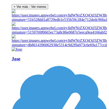
+ Ver más
- Ver menos
Jose