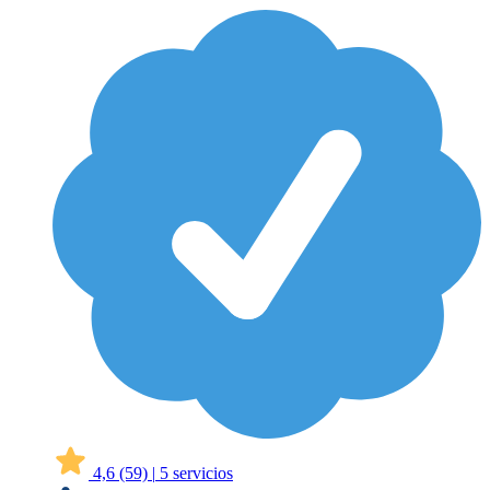
4,6
(59)
|
5 servicios