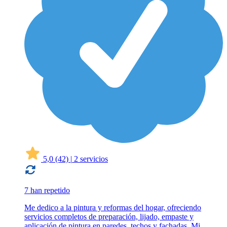
5,0
(42)
|
2 servicios
7 han repetido
Me dedico a la pintura y reformas del hogar, ofreciendo
servicios completos de preparación, lijado, empaste y
aplicación de pintura en paredes, techos y fachadas. Mi