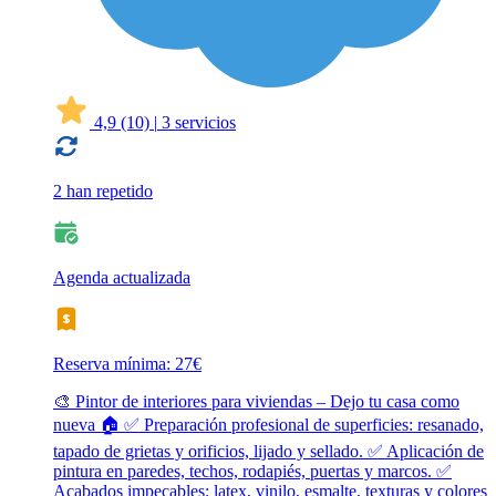
4,9
(10)
|
3 servicios
2 han repetido
Agenda actualizada
Reserva mínima: 27€
🎨 Pintor de interiores para viviendas – Dejo tu casa como
nueva 🏠 ✅ Preparación profesional de superficies: resanado,
tapado de grietas y orificios, lijado y sellado. ✅ Aplicación de
pintura en paredes, techos, rodapiés, puertas y marcos. ✅
Acabados impecables: latex, vinilo, esmalte, texturas y colores