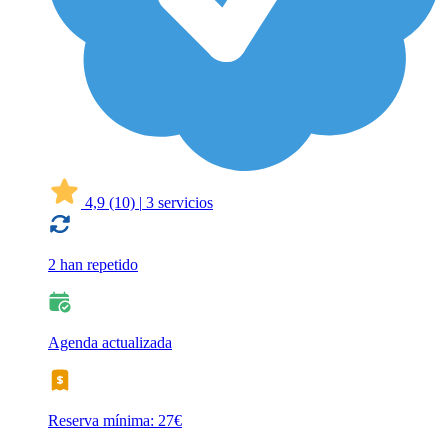
4,9
(10)
|
3 servicios
2 han repetido
Agenda actualizada
Reserva mínima: 27€