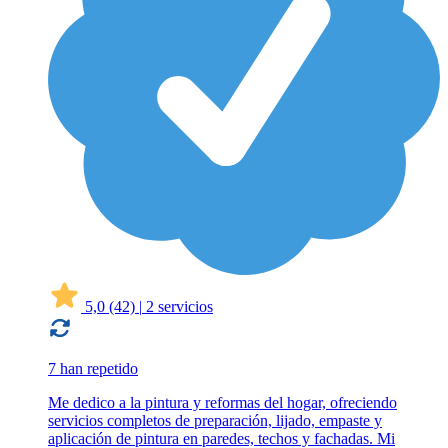
5,0
(42)
|
2 servicios
7 han repetido
Me dedico a la pintura y reformas del hogar, ofreciendo
servicios completos de preparación, lijado, empaste y
aplicación de pintura en paredes, techos y fachadas. Mi