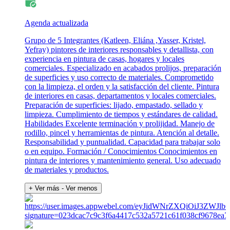
Agenda actualizada
Grupo de 5 Integrantes (Katleen, Eliána ,Yasser, Kristel,
Yefray) pintores de interiores responsables y detallista, con
experiencia en pintura de casas, hogares y locales
comerciales. Especializado en acabados prolijos, preparación
de superficies y uso correcto de materiales. Comprometido
con la limpieza, el orden y la satisfacción del cliente. Pintura
de interiores en casas, departamentos y locales comerciales.
Preparación de superficies: lijado, empastado, sellado y
limpieza. Cumplimiento de tiempos y estándares de calidad.
Habilidades Excelente terminación y prolijidad. Manejo de
rodillo, pincel y herramientas de pintura. Atención al detalle.
Responsabilidad y puntualidad. Capacidad para trabajar solo
o en equipo. Formación / Conocimientos Conocimientos en
pintura de interiores y mantenimiento general. Uso adecuado
de materiales y productos.
+ Ver más
- Ver menos