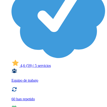
4,6
(59)
|
5 servicios
Equipo de trabajo
60 han repetido