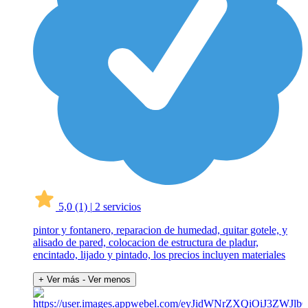
5,0
(1)
|
2 servicios
pintor y fontanero, reparacion de humedad, quitar gotele, y
alisado de pared, colocacion de estructura de pladur,
encintado, lijado y pintado, los precios incluyen materiales
+ Ver más
- Ver menos