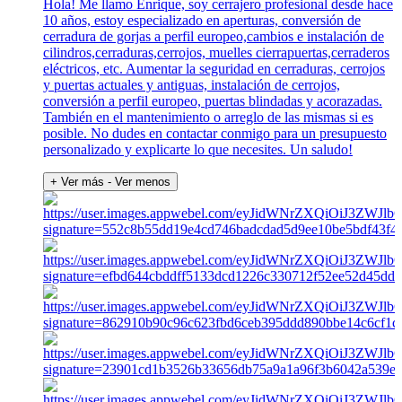
Hola! Me llamo Enrique, soy cerrajero profesional desde hace
10 años, estoy especializado en aperturas, conversión de
cerradura de gorjas a perfil europeo,cambios e instalación de
cilindros,cerraduras,cerrojos, muelles cierrapuertas,cerraderos
eléctricos, etc. Aumentar la seguridad en cerraduras, cerrojos
y puertas actuales y antiguas, instalación de cerrojos,
conversión a perfil europeo, puertas blindadas y acorazadas.
También en el mantenimiento o arreglo de las mismas si es
posible. No dudes en contactar conmigo para un presupuesto
personalizado y explicarte lo que necesites. Un saludo!
+ Ver más
- Ver menos