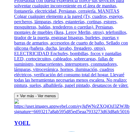
Profesional con buena experiencia ofrece sus servicios para
solventar cualquier inconveniente en el área de manitas,
fontanería, electricidad, Persianas, cerrajería. MANITAS
Colgar cualquier elemento a la pared (Tv, cuadros, espejos,
percheros, lámparas, rieles, estanterías, cortinas, estores,
mosquiteras, baldas, tendederos o cuerdas). Persianas,
montajes de muebles (Ikea, Leroy Merlin, otros), telefonillos,
tirador de la puerta, engrasar bisagras, burletes, puertas y
barras de armarios, accesorios de cuarto de baño. Sellado con
silicona (bañera, ducha, lavabo, fregadero, otros).
ELECTRICIDAD Enchufes, bombillas, focos y pantallas
LED, cortocircuitos, cableados, sobrecargas, fallas de
suministro, tomacorrientes, interruptores, conmutadores,
lámparas, vitrocerámica, hornos, iluminación, cuadros
eléctricos, verificación del consumo total del hogar. Llevaré
todas las herramientas necesarias menos escalera. No realizo:
pintura, suelos, albañilería, papel pintado, desatascos de váter.
+ Ver más
- Ver menos
YOEL