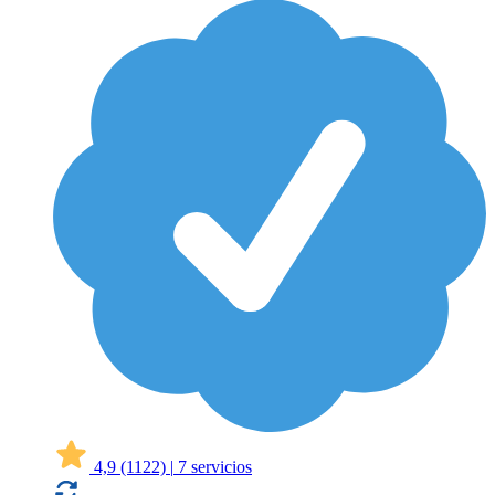
4,9
(1122)
|
7 servicios