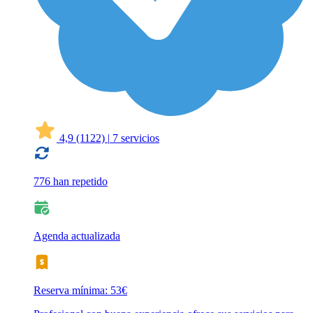
4,9
(1122)
|
7 servicios
776 han repetido
Agenda actualizada
Reserva mínima: 53€