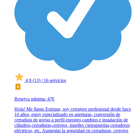
4,9
(13)
|
16 servicios
Reserva mínima: 47€
Hola! Me llamo Enrique, soy cerrajero profesional desde hace
10 años, estoy especializado en aperturas, conversión de
cerradura de gorjas a perfil europeo,cambios e instalación de
cilindros,cerraduras,cerrojos, muelles cierrapuertas,cerraderos
eléctricos, etc. Aumentar la seguridad en cerraduras, cerrojos