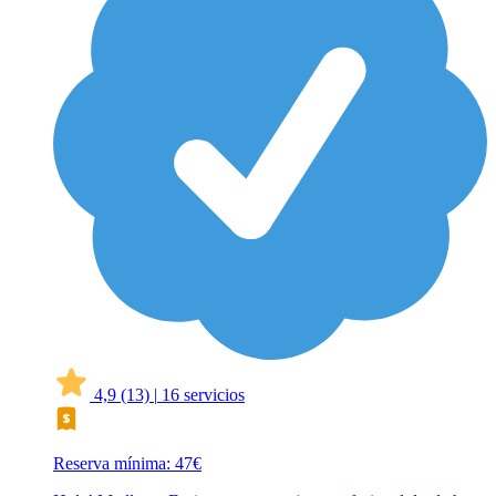
4,9
(13)
|
16 servicios
Reserva mínima: 47€