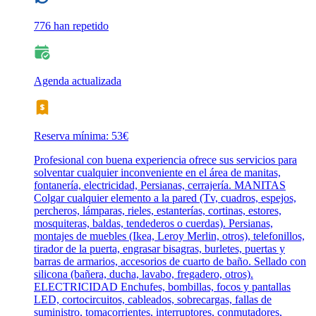
776 han repetido
Agenda actualizada
Reserva mínima: 53€
Profesional con buena experiencia ofrece sus servicios para
solventar cualquier inconveniente en el área de manitas,
fontanería, electricidad, Persianas, cerrajería. MANITAS
Colgar cualquier elemento a la pared (Tv, cuadros, espejos,
percheros, lámparas, rieles, estanterías, cortinas, estores,
mosquiteras, baldas, tendederos o cuerdas). Persianas,
montajes de muebles (Ikea, Leroy Merlin, otros), telefonillos,
tirador de la puerta, engrasar bisagras, burletes, puertas y
barras de armarios, accesorios de cuarto de baño. Sellado con
silicona (bañera, ducha, lavabo, fregadero, otros).
ELECTRICIDAD Enchufes, bombillas, focos y pantallas
LED, cortocircuitos, cableados, sobrecargas, fallas de
suministro, tomacorrientes, interruptores, conmutadores,