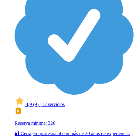
4,9
(9)
|
12 servicios
Reserva mínima: 32€
🔐 Cerrajero profesional con más de 20 años de experiencia.