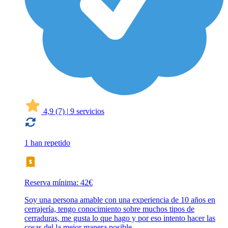
4,9
(7)
|
9 servicios
1 han repetido
Reserva mínima: 42€
Soy una persona amable con una experiencia de 10 años en
cerrajería, tengo conocimiento sobre muchos tipos de
cerraduras, me gusta lo que hago y por eso intento hacer las
cosas del la mejor manera posible.