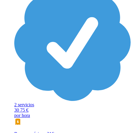
2 servicios
30
75 €
por hora