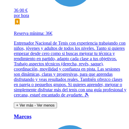
36
00 €
por hora
Reserva mínima: 36€
Entrenador Nacional de Tenis con experiencia trabajando con
niños, jóvenes y adultos de todos los niveles. Tanto si quieres
empezar desde cero como si buscas mejorar tu técnica y
rendimiento en partido, adapto cada clase a tus objetivos.
Trabajo aspectos técnicos (derecha, revés, saque),
coordinación, movilidad y confianza en pista. Las sesiones
son dinámicas, claras y progresivas, para que aprendas
disfrutando y veas resultados reales. También ofrezco clases
en pareja o pequeños grupos. Si quieres aprender, mejorar o
simplemente disfrutar más del tenis con una guía profesional y
cercana, estaré encantado de ayudarte. 🎾
+ Ver más
- Ver menos
Marcos