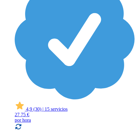
4,9
(30)
|
15 servicios
27
75 €
por hora