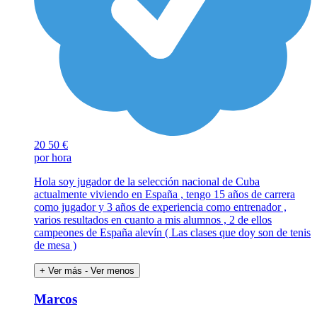
20
50 €
por hora
Hola soy jugador de la selección nacional de Cuba
actualmente viviendo en España , tengo 15 años de carrera
como jugador y 3 años de experiencia como entrenador ,
varios resultados en cuanto a mis alumnos , 2 de ellos
campeones de España alevín ( Las clases que doy son de tenis
de mesa )
+ Ver más
- Ver menos
Marcos