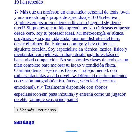
19 han repetido
🎾 Más que un profesor, un entrenador personal de tenis joven
y una metodología propia de aprendizaje 100% efectiva.
¿Quieres empezar en el tenis o llevar tu juego al siguiente
nivel? Si quieres que tu hijo aprenda tenis o tú deseas empezar
desde cero, soy tu profesor ideal. Mi metodología es lúdica,
progresiva y segura, adaptada para que disfrutes del tenis
desde el primer día. Entrena conmigo y lleva tu tenis al
siguiente escalón. Soy especialista en técnica, táctica, físico y
mentalidad competitiva. Trabajo desde jugadores básicos
hasta nivel competición. No son simples clases de tenis, es un
plan completo para mejorar tu juego y condición física.
Combino tenis + ejercicios físicos + trabajo mental, con
rutinas adaptadas a cada nivel. 💡 Diferencia: entrenamientos
con visión integral (técnica, fuerza, velocidad y control
emocional). 👉 Totalmente disponible con abonos
especiales(con/sin pista incluida) y entrena como un jugador
de élite, ¡aunque seas principiante!
+ Ver más
- Ver menos
santiago