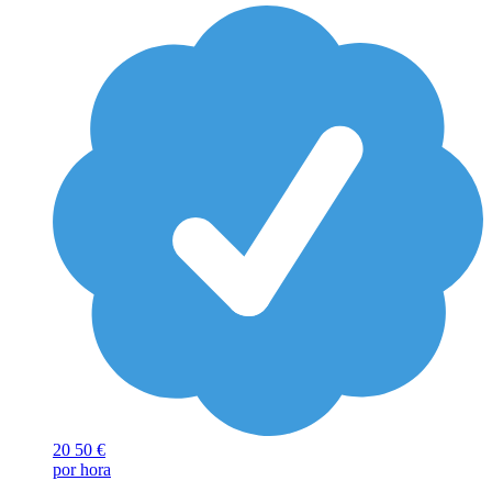
20
50 €
por hora