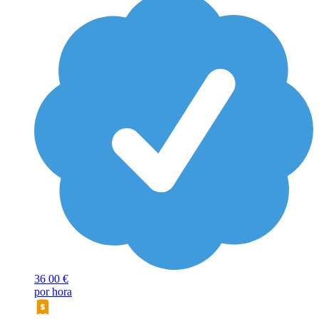
36
00 €
por hora