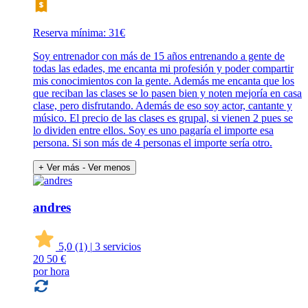
Reserva mínima: 31€
Soy entrenador con más de 15 años entrenando a gente de
todas las edades, me encanta mi profesión y poder compartir
mis conocimientos con la gente. Además me encanta que los
que reciban las clases se lo pasen bien y noten mejoría en casa
clase, pero disfrutando. Además de eso soy actor, cantante y
músico. El precio de las clases es grupal, si vienen 2 pues se
lo dividen entre ellos. Soy es uno pagaría el importe esa
persona. Si son más de 4 personas el importe sería otro.
+ Ver más
- Ver menos
andres
5,0
(1)
|
3 servicios
20
50 €
por hora