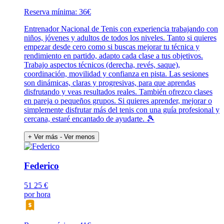
Reserva mínima: 36€
Entrenador Nacional de Tenis con experiencia trabajando con
niños, jóvenes y adultos de todos los niveles. Tanto si quieres
empezar desde cero como si buscas mejorar tu técnica y
rendimiento en partido, adapto cada clase a tus objetivos.
Trabajo aspectos técnicos (derecha, revés, saque),
coordinación, movilidad y confianza en pista. Las sesiones
son dinámicas, claras y progresivas, para que aprendas
disfrutando y veas resultados reales. También ofrezco clases
en pareja o pequeños grupos. Si quieres aprender, mejorar o
simplemente disfrutar más del tenis con una guía profesional y
cercana, estaré encantado de ayudarte. 🎾
+ Ver más
- Ver menos
Federico
51
25 €
por hora