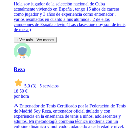
Hola soy jugador de la selección nacional de Cuba
actualmente viviendo en España , tengo 15 años de carrera
como jugador y 3 años de experiencia como entrenador ,
varios resultados en cuanto a mis alumnos , 2 de ellos
campeones de España alevín ( Las clases que doy son de tenis
de mesa )
+ Ver más
- Ver menos
Reza
5,0
(3)
|
5 servicios
18
50 €
por hora
🎾 Entrenador de Tenis Certificado por la Federación de Tenis
de Madrid Soy Reza, entrenador oficial titulado y con
experiencia en la enseñanza de tenis a niños, adolescentes y
adultos. Mi metodología combina técnica moderna con un
enfoque dinámico y motivador, adaptado a cada edad y nivel.