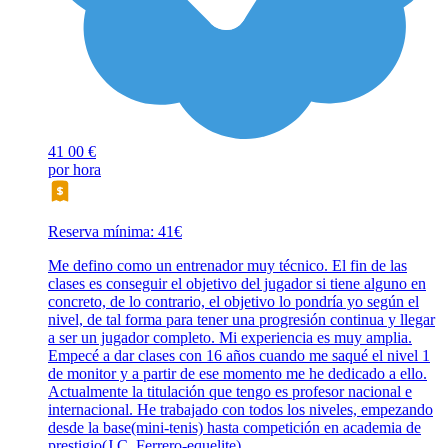
41
00 €
por hora
Reserva mínima: 41€
Me defino como un entrenador muy técnico. El fin de las
clases es conseguir el objetivo del jugador si tiene alguno en
concreto, de lo contrario, el objetivo lo pondría yo según el
nivel, de tal forma para tener una progresión continua y llegar
a ser un jugador completo. Mi experiencia es muy amplia.
Empecé a dar clases con 16 años cuando me saqué el nivel 1
de monitor y a partir de ese momento me he dedicado a ello.
Actualmente la titulación que tengo es profesor nacional e
internacional. He trabajado con todos los niveles, empezando
desde la base(mini-tenis) hasta competición en academia de
prestigio(J.C. Ferrero-equelite).