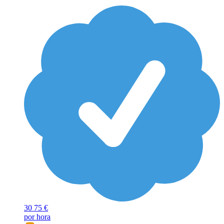
30
75 €
por hora