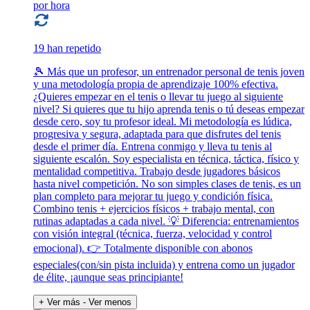
por hora
19 han repetido
🎾 Más que un profesor, un entrenador personal de tenis joven
y una metodología propia de aprendizaje 100% efectiva.
¿Quieres empezar en el tenis o llevar tu juego al siguiente
nivel? Si quieres que tu hijo aprenda tenis o tú deseas empezar
desde cero, soy tu profesor ideal. Mi metodología es lúdica,
progresiva y segura, adaptada para que disfrutes del tenis
desde el primer día. Entrena conmigo y lleva tu tenis al
siguiente escalón. Soy especialista en técnica, táctica, físico y
mentalidad competitiva. Trabajo desde jugadores básicos
hasta nivel competición. No son simples clases de tenis, es un
plan completo para mejorar tu juego y condición física.
Combino tenis + ejercicios físicos + trabajo mental, con
rutinas adaptadas a cada nivel. 💡 Diferencia: entrenamientos
con visión integral (técnica, fuerza, velocidad y control
emocional). 👉 Totalmente disponible con abonos
especiales(con/sin pista incluida) y entrena como un jugador
de élite, ¡aunque seas principiante!
+ Ver más
- Ver menos