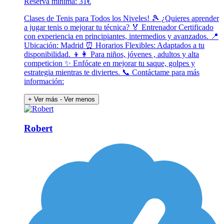
Reserva mínima: 31€
Clases de Tenis para Todos los Niveles! 🎾 ¿Quieres aprender
a jugar tenis o mejorar tu técnica? 🏅 Entrenador Certificado
con experiencia en principiantes, intermedios y avanzados. 📍
Ubicación: Madrid ⏰ Horarios Flexibles: Adaptados a tu
disponibilidad. 👦👩 Para niños, jóvenes , adultos y alta
competicion ✨ Enfócate en mejorar tu saque, golpes y
estrategia mientras te diviertes. 📞 Contáctame para más
información:
+ Ver más
- Ver menos
Robert