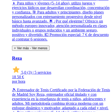
👦 Para niños y jóvenes (5–14 años), utilizo juegos y
ejercicios lúdicos que desarrollan coordinación, concentración
y confianza. 🎯 Para adultos y principiantes, diseño planes
personalizados con entrenamiento progresivo desde nivel
básico hasta avanzado. 🌟 ¿Por qué elegirme? Ofrezco un
método europeo innovador, atención personalizada en clases
individuales o grupos reducidos y un ambiente seguro,
positivo y divertido. 💶 Promoción especial: 7 € de descuento
al contratar 6 sesiones.
+ Ver más
- Ver menos
Reza
5,0
(3)
|
5 servicios
18
50 €
por hora
🎾 Entrenador de Tenis Certificado por la Federación de Tenis
de Madrid Soy Reza, entrenador oficial titulado y con
experiencia en la enseñanza de tenis a niños, adolescentes y
adultos. Mi metodología combina técnica moderna con un
enfoque dinámico y motivador, adaptado a cada edad y nivel.