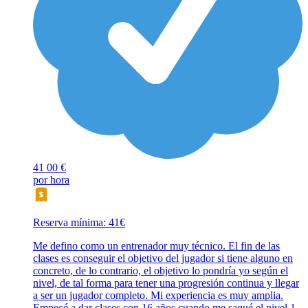
41
00 €
por hora
Reserva mínima: 41€
Me defino como un entrenador muy técnico. El fin de las
clases es conseguir el objetivo del jugador si tiene alguno en
concreto, de lo contrario, el objetivo lo pondría yo según el
nivel, de tal forma para tener una progresión continua y llegar
a ser un jugador completo. Mi experiencia es muy amplia.
Empecé a dar clases con 16 años cuando me saqué el nivel 1