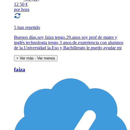
12
50 €
por hora
5 han repetido
Buenos días.soy faiza tengo.29.anos soy prof de mates y
inglés technologia tengo 3 anos.de.experiencia con alumnos
de la.Universidad la.Eso y Bachillerato le.puedo ayudar mi
+ Ver más
- Ver menos
faiza