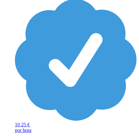
10
25 €
por hora