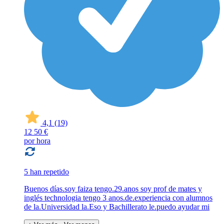
4,1
(19)
12
50 €
por hora
5 han repetido
Buenos días.soy faiza tengo.29.anos soy prof de mates y
inglés technologia tengo 3 anos.de.experiencia con alumnos
de la.Universidad la.Eso y Bachillerato le.puedo ayudar mi