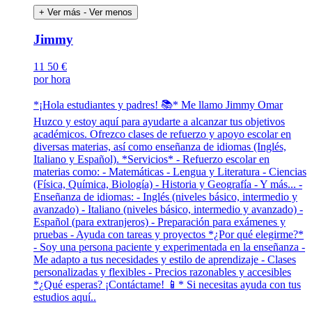
+ Ver más
- Ver menos
Jimmy
11
50 €
por hora
*¡Hola estudiantes y padres! 📚* Me llamo Jimmy Omar
Huzco y estoy aquí para ayudarte a alcanzar tus objetivos
académicos. Ofrezco clases de refuerzo y apoyo escolar en
diversas materias, así como enseñanza de idiomas (Inglés,
Italiano y Español). *Servicios* - Refuerzo escolar en
materias como: - Matemáticas - Lengua y Literatura - Ciencias
(Física, Química, Biología) - Historia y Geografía - Y más... -
Enseñanza de idiomas: - Inglés (niveles básico, intermedio y
avanzado) - Italiano (niveles básico, intermedio y avanzado) -
Español (para extranjeros) - Preparación para exámenes y
pruebas - Ayuda con tareas y proyectos *¿Por qué elegirme?*
- Soy una persona paciente y experimentada en la enseñanza -
Me adapto a tus necesidades y estilo de aprendizaje - Clases
personalizadas y flexibles - Precios razonables y accesibles
*¿Qué esperas? ¡Contáctame! 📱* Si necesitas ayuda con tus
estudios aquí..