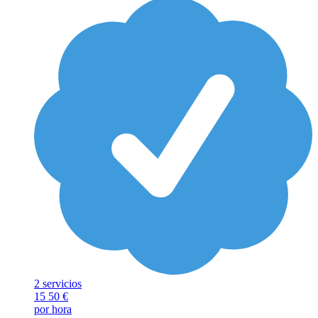
2 servicios
15
50 €
por hora