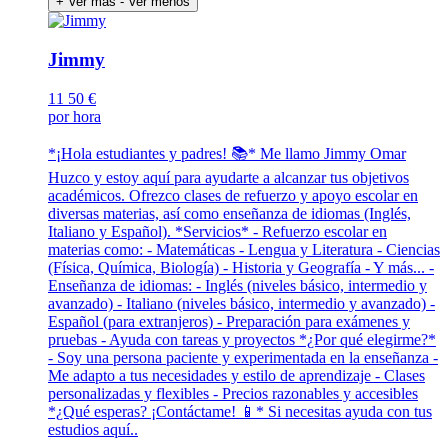
+ Ver más
- Ver menos
Jimmy
11
50 €
por hora
*¡Hola estudiantes y padres! 📚* Me llamo Jimmy Omar
Huzco y estoy aquí para ayudarte a alcanzar tus objetivos
académicos. Ofrezco clases de refuerzo y apoyo escolar en
diversas materias, así como enseñanza de idiomas (Inglés,
Italiano y Español). *Servicios* - Refuerzo escolar en
materias como: - Matemáticas - Lengua y Literatura - Ciencias
(Física, Química, Biología) - Historia y Geografía - Y más... -
Enseñanza de idiomas: - Inglés (niveles básico, intermedio y
avanzado) - Italiano (niveles básico, intermedio y avanzado) -
Español (para extranjeros) - Preparación para exámenes y
pruebas - Ayuda con tareas y proyectos *¿Por qué elegirme?*
- Soy una persona paciente y experimentada en la enseñanza -
Me adapto a tus necesidades y estilo de aprendizaje - Clases
personalizadas y flexibles - Precios razonables y accesibles
*¿Qué esperas? ¡Contáctame! 📱* Si necesitas ayuda con tus
estudios aquí..