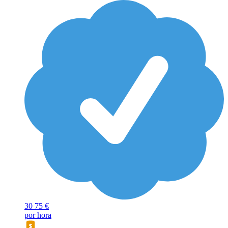
30
75 €
por hora