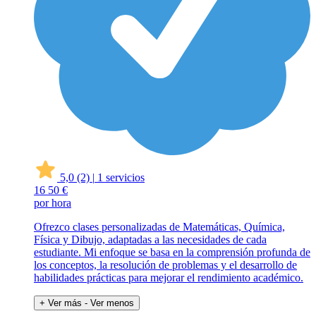
5,0
(2)
|
1 servicios
16
50 €
por hora
Ofrezco clases personalizadas de Matemáticas, Química,
Física y Dibujo, adaptadas a las necesidades de cada
estudiante. Mi enfoque se basa en la comprensión profunda de
los conceptos, la resolución de problemas y el desarrollo de
habilidades prácticas para mejorar el rendimiento académico.
+ Ver más
- Ver menos