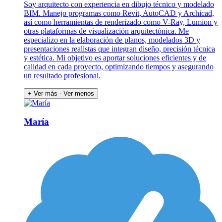
Soy arquitecto con experiencia en dibujo técnico y modelado
BIM. Manejo programas como Revit, AutoCAD y Archicad,
así como herramientas de renderizado como V-Ray, Lumion y
otras plataformas de visualización arquitectónica. Me
especializo en la elaboración de planos, modelados 3D y
presentaciones realistas que integran diseño, precisión técnica
y estética. Mi objetivo es aportar soluciones eficientes y de
calidad en cada proyecto, optimizando tiempos y asegurando
un resultado profesional.
+ Ver más
- Ver menos
María