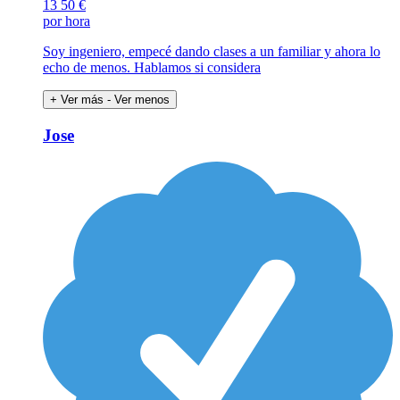
13
50 €
por hora
Soy ingeniero, empecé dando clases a un familiar y ahora lo
echo de menos. Hablamos si considera
+ Ver más
- Ver menos
Jose