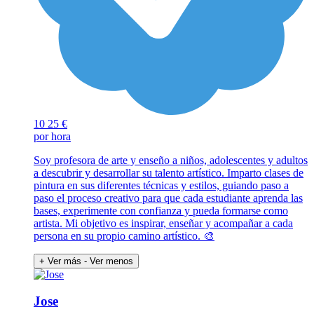
10
25 €
por hora
Soy profesora de arte y enseño a niños, adolescentes y adultos
a descubrir y desarrollar su talento artístico. Imparto clases de
pintura en sus diferentes técnicas y estilos, guiando paso a
paso el proceso creativo para que cada estudiante aprenda las
bases, experimente con confianza y pueda formarse como
artista. Mi objetivo es inspirar, enseñar y acompañar a cada
persona en su propio camino artístico. 🎨
+ Ver más
- Ver menos
Jose