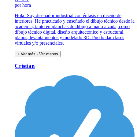
por hora
Hola! Soy diseñador industrial con énfasis en diseño de
interiores. He practicado y enseñado el dibujo técnico desde la
academia; tanto en planchas de dibujo a mano alzada, como
dibujo técnico digital, diseño arquitectónico y estructural,
planos, levantamientos y modelado 3D. Puedo dar clases
virtuales y/o presenciales.
+ Ver más
- Ver menos
Cristian