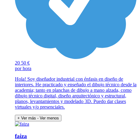
20
50 €
por hora
Hola! Soy diseñador industrial con énfasis en diseño de
interiores. He practicado y enseñado el dibujo técnico desde la
academia; tanto en planchas de dibujo a mano alzada, como
dibujo técnico digital, diseño arquitectónico y estructural,
planos, levantamientos y modelado 3D. Puedo dar clases
virtuales y/o presenciales.
+ Ver más
- Ver menos
faiza