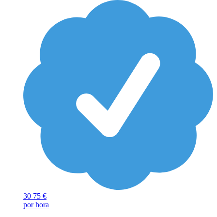
30
75 €
por hora