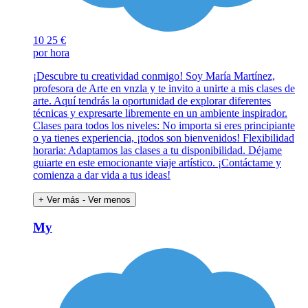
10
25 €
por hora
¡Descubre tu creatividad conmigo! Soy María Martínez,
profesora de Arte en vnzla y te invito a unirte a mis clases de
arte. Aquí tendrás la oportunidad de explorar diferentes
técnicas y expresarte libremente en un ambiente inspirador.
Clases para todos los niveles: No importa si eres principiante
o ya tienes experiencia, ¡todos son bienvenidos! Flexibilidad
horaria: Adaptamos las clases a tu disponibilidad. Déjame
guiarte en este emocionante viaje artístico. ¡Contáctame y
comienza a dar vida a tus ideas!
+ Ver más
- Ver menos
My