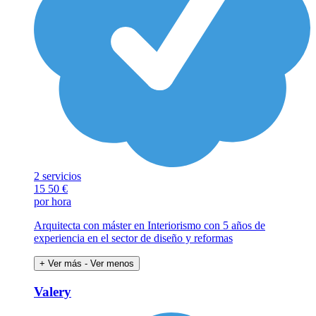
2 servicios
15
50 €
por hora
Arquitecta con máster en Interiorismo con 5 años de
experiencia en el sector de diseño y reformas
+ Ver más
- Ver menos
Valery