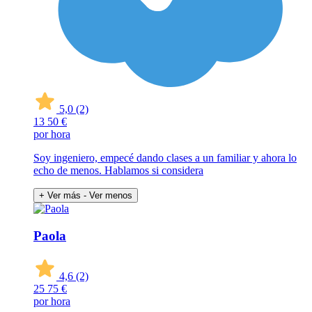
5,0
(2)
13
50 €
por hora
Soy ingeniero, empecé dando clases a un familiar y ahora lo
echo de menos. Hablamos si considera
+ Ver más
- Ver menos
Paola
4,6
(2)
25
75 €
por hora