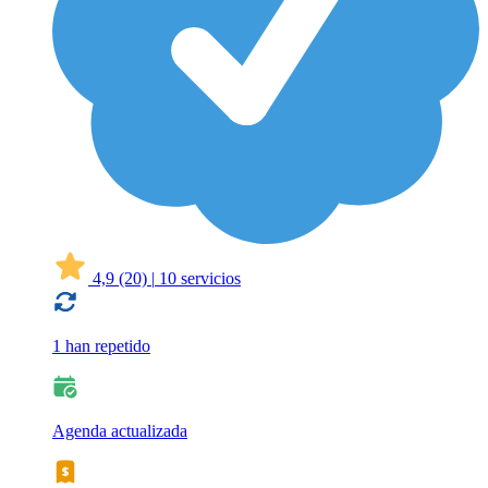
4,9
(20)
|
10 servicios
1 han repetido
Agenda actualizada