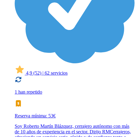
4,9
(52)
|
62 servicios
1 han repetido
Reserva mínima: 53€
Soy Roberto Martín Blázquez, cerrajero autónomo con más
de 10 años de experiencia en el sector. Dirijo RMCerrajeros,