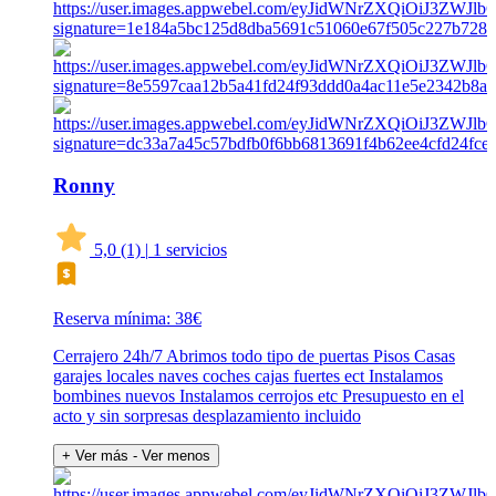
Ronny
5,0
(1)
|
1 servicios
Reserva mínima: 38€
Cerrajero 24h/7 Abrimos todo tipo de puertas Pisos Casas
garajes locales naves coches cajas fuertes ect Instalamos
bombines nuevos Instalamos cerrojos etc Presupuesto en el
acto y sin sorpresas desplazamiento incluido
+ Ver más
- Ver menos