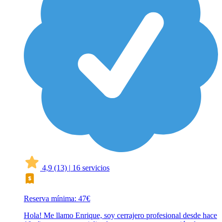
4,9
(13)
|
16 servicios
Reserva mínima: 47€
Hola! Me llamo Enrique, soy cerrajero profesional desde hace