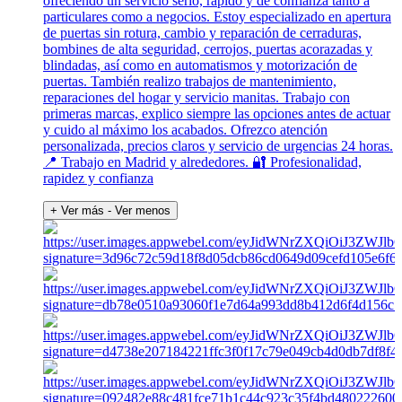
ofreciendo un servicio serio, rápido y de confianza tanto a
particulares como a negocios. Estoy especializado en apertura
de puertas sin rotura, cambio y reparación de cerraduras,
bombines de alta seguridad, cerrojos, puertas acorazadas y
blindadas, así como en automatismos y motorización de
puertas. También realizo trabajos de mantenimiento,
reparaciones del hogar y servicio manitas. Trabajo con
primeras marcas, explico siempre las opciones antes de actuar
y cuido al máximo los acabados. Ofrezco atención
personalizada, precios claros y servicio de urgencias 24 horas.
📍 Trabajo en Madrid y alrededores. 🔐 Profesionalidad,
rapidez y confianza
+ Ver más
- Ver menos