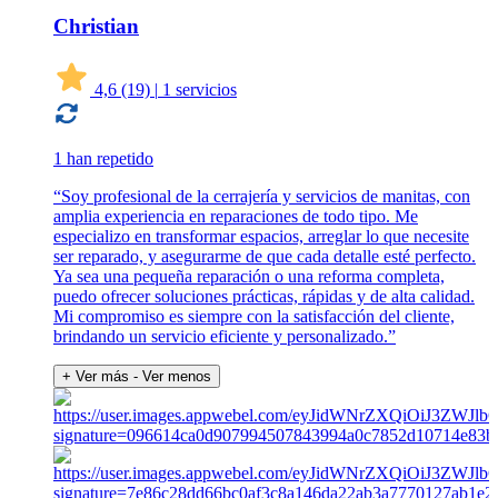
Christian
4,6
(19)
|
1 servicios
1 han repetido
“Soy profesional de la cerrajería y servicios de manitas, con
amplia experiencia en reparaciones de todo tipo. Me
especializo en transformar espacios, arreglar lo que necesite
ser reparado, y asegurarme de que cada detalle esté perfecto.
Ya sea una pequeña reparación o una reforma completa,
puedo ofrecer soluciones prácticas, rápidas y de alta calidad.
Mi compromiso es siempre con la satisfacción del cliente,
brindando un servicio eficiente y personalizado.”
+ Ver más
- Ver menos