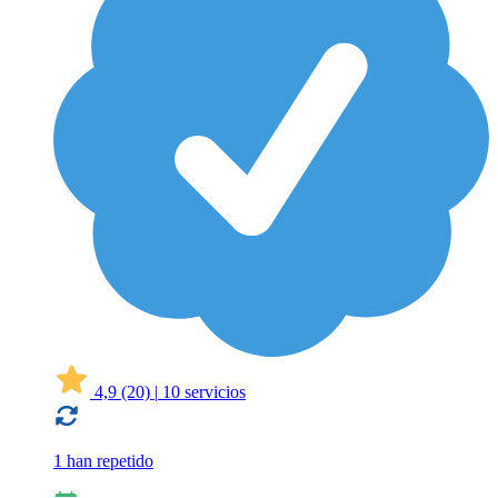
4,9
(20)
|
10 servicios
1 han repetido