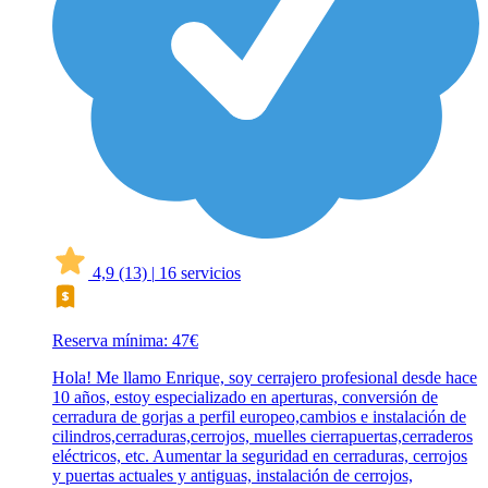
4,9
(13)
|
16 servicios
Reserva mínima: 47€
Hola! Me llamo Enrique, soy cerrajero profesional desde hace
10 años, estoy especializado en aperturas, conversión de
cerradura de gorjas a perfil europeo,cambios e instalación de
cilindros,cerraduras,cerrojos, muelles cierrapuertas,cerraderos
eléctricos, etc. Aumentar la seguridad en cerraduras, cerrojos
y puertas actuales y antiguas, instalación de cerrojos,