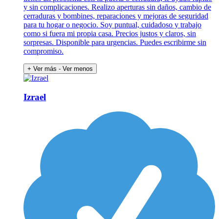
y sin complicaciones. Realizo aperturas sin daños, cambio de
cerraduras y bombines, reparaciones y mejoras de seguridad
para tu hogar o negocio. Soy puntual, cuidadoso y trabajo
como si fuera mi propia casa. Precios justos y claros, sin
sorpresas. Disponible para urgencias. Puedes escribirme sin
compromiso.
+ Ver más
- Ver menos
Izrael