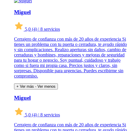
Miguel
5,0
(4)
|
8 servicios
Cerrajero de confianza con más de 20 años de experiencia Si
tienes un problema con tu puerta o cerradura, te ayudo rápido
y sin complicaciones. Realizo aperturas sin daños, cambio de
cerraduras y bombines, reparaciones y mejoras de seguridad
para tu hogar o negocio. Soy puntual, cuidadoso y trabajo
como si fuera mi propia casa. Precios justos y claros, sin
sorpresas. Disponible para urgencias. Puedes escribirme sin
compromiso.
+ Ver más
- Ver menos
Miguel
5,0
(4)
|
8 servicios
Cerrajero de confianza con más de 20 años de experiencia Si
tienes un problema con tu puerta o cerradura, te ayudo rápido