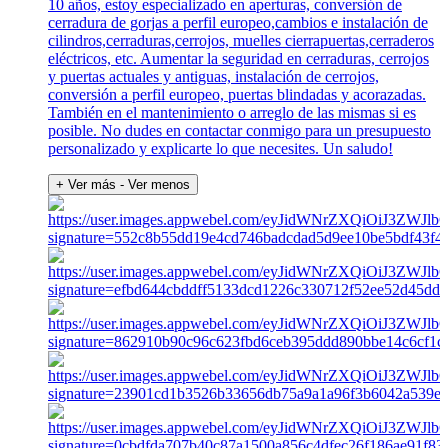
10 años, estoy especializado en aperturas, conversión de
cerradura de gorjas a perfil europeo,cambios e instalación de
cilindros,cerraduras,cerrojos, muelles cierrapuertas,cerraderos
eléctricos, etc. Aumentar la seguridad en cerraduras, cerrojos
y puertas actuales y antiguas, instalación de cerrojos,
conversión a perfil europeo, puertas blindadas y acorazadas.
También en el mantenimiento o arreglo de las mismas si es
posible. No dudes en contactar conmigo para un presupuesto
personalizado y explicarte lo que necesites. Un saludo!
+ Ver más
- Ver menos