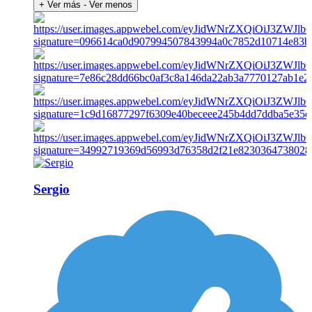
+ Ver más
- Ver menos
Sergio