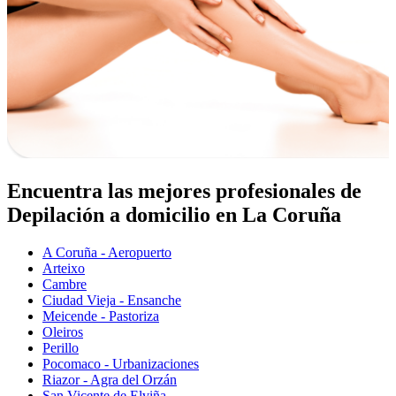
Encuentra las mejores profesionales de
Depilación a domicilio en La Coruña
A Coruña - Aeropuerto
Arteixo
Cambre
Ciudad Vieja - Ensanche
Meicende - Pastoriza
Oleiros
Perillo
Pocomaco - Urbanizaciones
Riazor - Agra del Orzán
San Vicente de Elviña