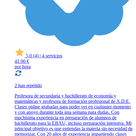
5,0
(4)
|
4 servicios
41
00 €
por hora
2 han repetido
Profesora de secundaria y bachillerato de economía y
matemáticas y profesora de formación profesional de A.D.E.
Clases online grabadas para poder ver en cualquier momento
y con apoyo durante toda una semana para dudas. Con
muchísima experiencia en preparación de alumnos de
bachillerato para la EBAU, incluso preparación intensiva. Mi
principal objetivo es que entiendas la materia sin necesidad de
memorizar. Con 20 años de experiencia impartiendo clases