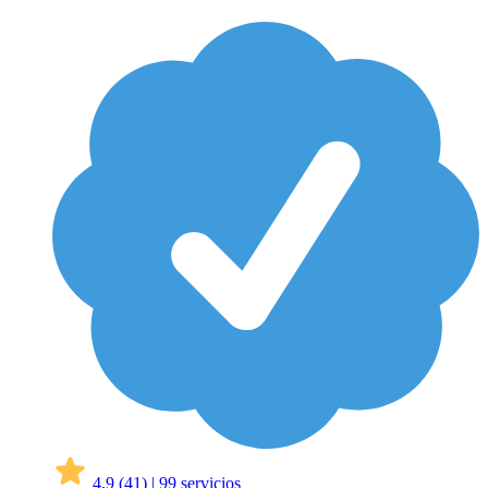
4,9
(41)
|
99 servicios