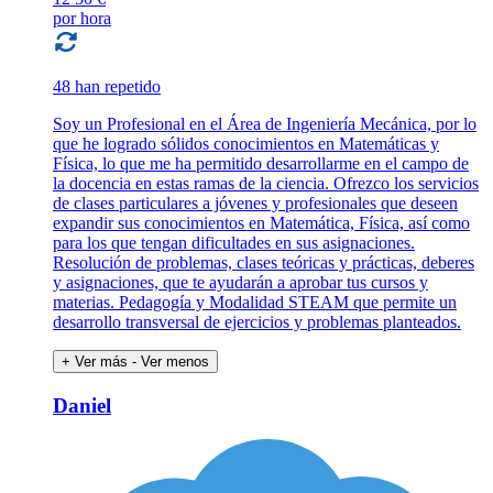
por hora
48 han repetido
Soy un Profesional en el Área de Ingeniería Mecánica, por lo
que he logrado sólidos conocimientos en Matemáticas y
Física, lo que me ha permitido desarrollarme en el campo de
la docencia en estas ramas de la ciencia. Ofrezco los servicios
de clases particulares a jóvenes y profesionales que deseen
expandir sus conocimientos en Matemática, Física, así como
para los que tengan dificultades en sus asignaciones.
Resolución de problemas, clases teóricas y prácticas, deberes
y asignaciones, que te ayudarán a aprobar tus cursos y
materias. Pedagogía y Modalidad STEAM que permite un
desarrollo transversal de ejercicios y problemas planteados.
+ Ver más
- Ver menos
Daniel