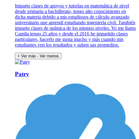
Imparto clases de apoyos y tutorías en matemática de nivel
desde primaria a bachillerato, tengo alto conocimiento en
dicha materia debido a mis estudiosos de cálculo avanzado
universitario que aprendí estudiando ingeniería civil. También
imparto clases de química de los mismos niveles. Yo me llamo
Camila tengo 25 años y desde el 2016 he impartido clases
particulares, hacerlo me gusta mucho y más cuando mis
estudiantes ven los resultados y suben sus promedios.
+ Ver más
- Ver menos
Patry