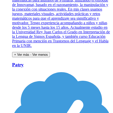
matemáticas para alumnos de Primaria, utilizando el enfoque
de Innovamat, basado en el razonamiento, la manipulación y
la conexión con situaciones reales. En mis clases usamos
juegos, materiales visuales, actividades prácticas y retos
matemáticos para que el aprendizaje sea significativo y
motivador. Tengo experiencia acompañando a niños y niñas
desde los 5 meses hasta los 15 años. Actualmente estudio en
la Universidad Rey Juan Carlos el Grado en Interpretación de
la Lengua de Signos Española, y también curso Educación
Primaria con mención en Trastornos del Lenguaje y el Habla
en la UNIR.
+ Ver más
- Ver menos
Patry