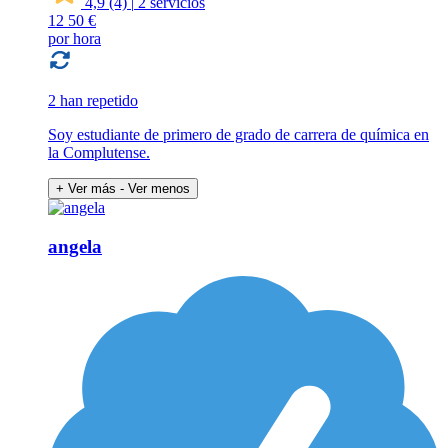
4,9
(4)
|
2 servicios
12
50 €
por hora
2 han repetido
Soy estudiante de primero de grado de carrera de química en
la Complutense.
+ Ver más
- Ver menos
angela