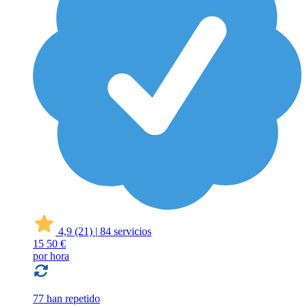
4,9
(21)
|
84 servicios
15
50 €
por hora
77 han repetido