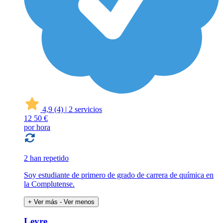
4,9
(4)
|
2 servicios
12
50 €
por hora
2 han repetido
Soy estudiante de primero de grado de carrera de química en
la Complutense.
+ Ver más
- Ver menos
Leyre