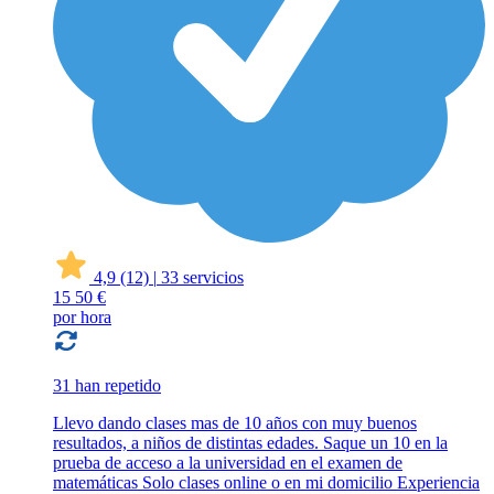
4,9
(12)
|
33 servicios
15
50 €
por hora
31 han repetido
Llevo dando clases mas de 10 años con muy buenos
resultados, a niños de distintas edades. Saque un 10 en la
prueba de acceso a la universidad en el examen de
matemáticas Solo clases online o en mi domicilio Experiencia