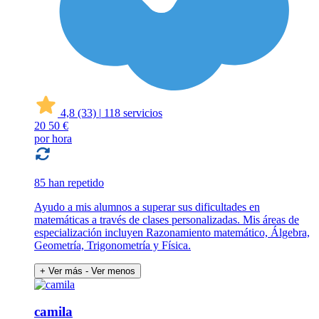
4,8
(33)
|
118 servicios
20
50 €
por hora
85 han repetido
Ayudo a mis alumnos a superar sus dificultades en
matemáticas a través de clases personalizadas. Mis áreas de
especialización incluyen Razonamiento matemático, Álgebra,
Geometría, Trigonometría y Física.
+ Ver más
- Ver menos
camila