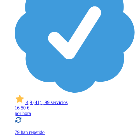
4,9
(41)
|
99 servicios
16
50 €
por hora
79 han repetido