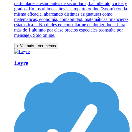
particulares a estudiantes de secundaria, bachillerato, ciclos y
grados. En los últimos años las imparto online (Zoom) con la
misma eficacia, abarcando distintas asignaturas como
matemáticas, economía, contabilidad, matemáticas financieras,
estadística… No dudes en consultarme cualquier duda. Para
más de 1 alumno por clase precios especiales (consulta por
mensaje). Solo online.
+ Ver más
- Ver menos
Leyre