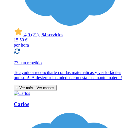
4,9
(21)
|
84 servicios
15
50 €
por hora
77 han repetido
Te ayudo a reconciliarte con las matemáticas y ver lo fáciles
que son!! A desterrar los miedos con esta fascinante materia!
+ Ver más
- Ver menos
Carlos