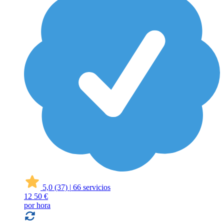
5,0
(37)
|
66 servicios
12
50 €
por hora