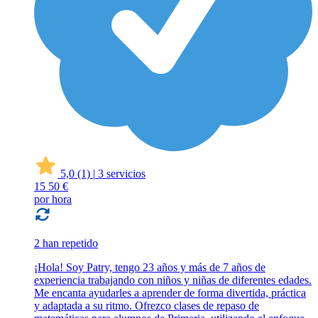
5,0
(1)
|
3 servicios
15
50 €
por hora
2 han repetido
¡Hola! Soy Patry, tengo 23 años y más de 7 años de
experiencia trabajando con niños y niñas de diferentes edades.
Me encanta ayudarles a aprender de forma divertida, práctica
y adaptada a su ritmo. Ofrezco clases de repaso de