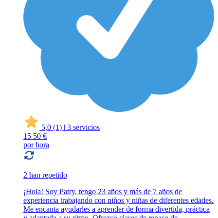
5,0
(1)
|
3 servicios
15
50 €
por hora
2 han repetido
¡Hola! Soy Patry, tengo 23 años y más de 7 años de
experiencia trabajando con niños y niñas de diferentes edades.
Me encanta ayudarles a aprender de forma divertida, práctica
y adaptada a su ritmo. Ofrezco clases de repaso de