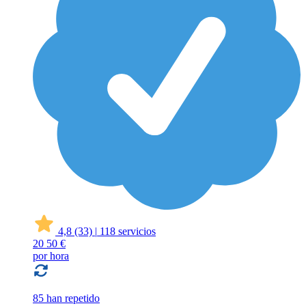
4,8
(33)
|
118 servicios
20
50 €
por hora
85 han repetido