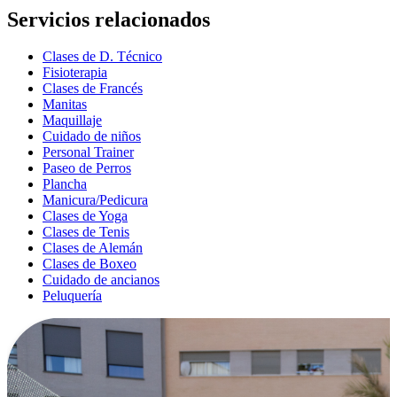
Servicios relacionados
Clases de D. Técnico
Fisioterapia
Clases de Francés
Manitas
Maquillaje
Cuidado de niños
Personal Trainer
Paseo de Perros
Plancha
Manicura/Pedicura
Clases de Yoga
Clases de Tenis
Clases de Alemán
Clases de Boxeo
Cuidado de ancianos
Peluquería