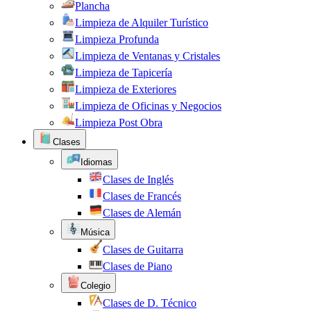
Plancha
Limpieza de Alquiler Turístico
Limpieza Profunda
Limpieza de Ventanas y Cristales
Limpieza de Tapicería
Limpieza de Exteriores
Limpieza de Oficinas y Negocios
Limpieza Post Obra
Clases
Idiomas
Clases de Inglés
Clases de Francés
Clases de Alemán
Música
Clases de Guitarra
Clases de Piano
Colegio
Clases de D. Técnico