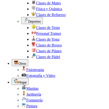
Clases de Mates
Física y Química
Clases de Refuerzo
Deportes
Clases de Tenis
Personal Trainer
Clases de Yoga
Clases de Boxeo
Clases de Pilates
Clases de Pádel
Otros
Fisioterapia
Fotografía y Video
Hogar
Manitas
Jardinería
Fontanería
Pintura