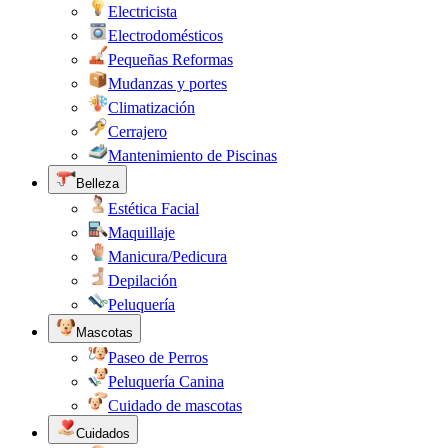
Electricista
Electrodomésticos
Pequeñas Reformas
Mudanzas y portes
Climatización
Cerrajero
Mantenimiento de Piscinas
Belleza
Estética Facial
Maquillaje
Manicura/Pedicura
Depilación
Peluquería
Mascotas
Paseo de Perros
Peluquería Canina
Cuidado de mascotas
Cuidados