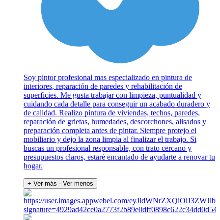
Soy pintor profesional mas especializado en pintura de
interiores, reparación de paredes y rehabilitación de
superficies. Me gusta trabajar con limpieza, puntualidad y
cuidando cada detalle para conseguir un acabado duradero y
de calidad. Realizo pintura de viviendas, techos, paredes,
reparación de grietas, humedades, descorchones, alisados y
preparación completa antes de pintar. Siempre protejo el
mobiliario y dejo la zona limpia al finalizar el trabajo. Si
buscas un profesional responsable, con trato cercano y
presupuestos claros, estaré encantado de ayudarte a renovar tu
hogar.
+ Ver más
- Ver menos