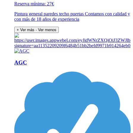
Reserva mínima: 27€
Pintura general paredes techo puertas Contamos con calidad y
con más de 18 años de experiencia
+ Ver más
- Ver menos
AGC