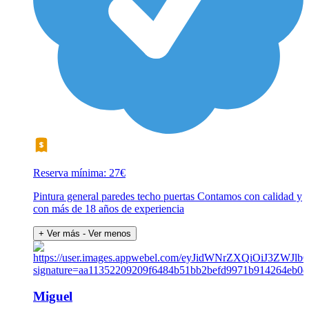
Reserva mínima: 27€
Pintura general paredes techo puertas Contamos con calidad y
con más de 18 años de experiencia
+ Ver más
- Ver menos
Miguel