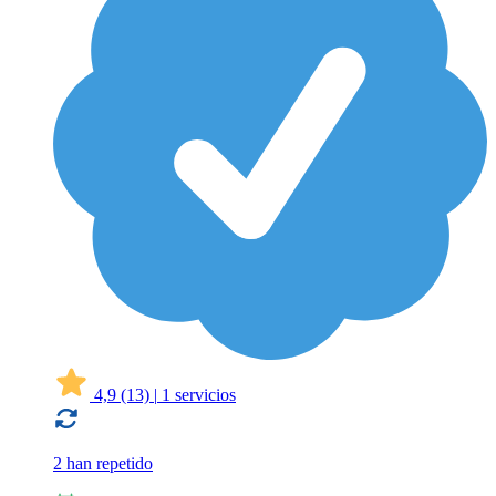
4,9
(13)
|
1 servicios
2 han repetido