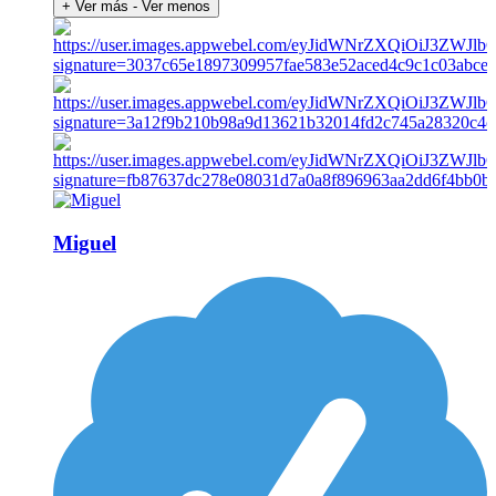
+ Ver más
- Ver menos
Miguel