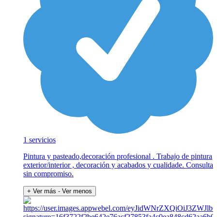
1 servicios
Pintura y pasteado,decoración profesional . Trabajo de pintura
exterior/interior , decoración y acabados y cualidade. Consulta
sin compromiso.
+ Ver más
- Ver menos