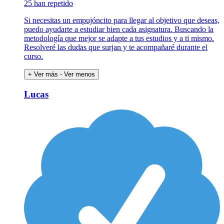
25 han repetido
Si necesitas un empujóncito para llegar al objetivo que deseas,
puedo ayudarte a estudiar bien cada asignatura. Buscando la
metodología que mejor se adapte a tus estudios y a ti mismo.
Resolveré las dudas que surjan y te acompañaré durante el
curso.
+ Ver más
- Ver menos
Lucas