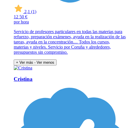
2,1
(1)
12
50 €
por hora
Servicio de profesores particulares en todas las materias para
refuerzo, preparación exámenes, ayuda en la realización de las
tareas, ayuda en la concentración.... Todos los cursos,
materias y niveles. Servicio por Coruña y alrededores,
presupuestos sin compromiso.
+ Ver más
- Ver menos
Cristina