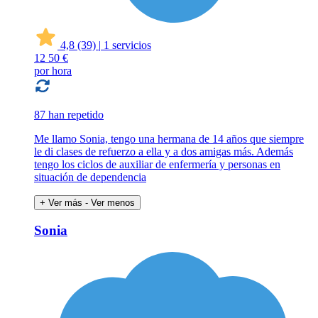
4,8
(39)
|
1 servicios
12
50 €
por hora
87 han repetido
Me llamo Sonia, tengo una hermana de 14 años que siempre
le di clases de refuerzo a ella y a dos amigas más. Además
tengo los ciclos de auxiliar de enfermería y personas en
situación de dependencia
+ Ver más
- Ver menos
Sonia