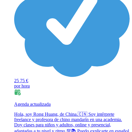
25
75 €
por hora
Agenda actualizada
Hola, soy Rong Huang, de China.🇨🇳 Soy intérprete
freelance y profesora de chino mandarín en una academia.
Doy clases para niños y adultos, online y presencial,
adaptadas a tu nivel y ritmo.💯📚 Puedo explicarte en español