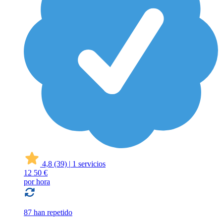
4,8
(39)
|
1 servicios
12
50 €
por hora
87 han repetido