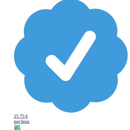
25
75 €
por hora