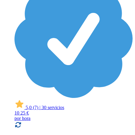
5,0
(7)
|
30 servicios
10
25 €
por hora