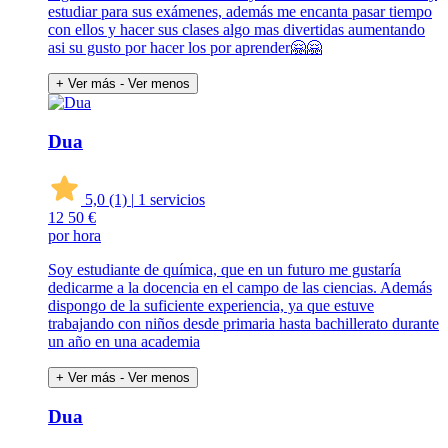
estudiar para sus exámenes, además me encanta pasar tiempo
con ellos y hacer sus clases algo mas divertidas aumentando
asi su gusto por hacer los por aprender🤗🤗
+ Ver más
- Ver menos
Dua
5,0
(1)
|
1 servicios
12
50 €
por hora
Soy estudiante de química, que en un futuro me gustaría
dedicarme a la docencia en el campo de las ciencias. Además
dispongo de la suficiente experiencia, ya que estuve
trabajando con niños desde primaria hasta bachillerato durante
un año en una academia
+ Ver más
- Ver menos
Dua