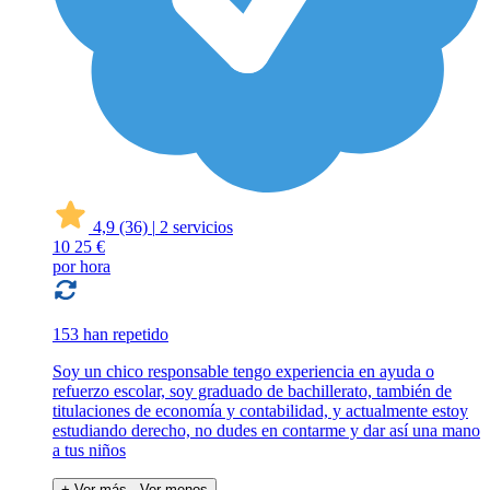
4,9
(36)
|
2 servicios
10
25 €
por hora
153 han repetido
Soy un chico responsable tengo experiencia en ayuda o
refuerzo escolar, soy graduado de bachillerato, también de
titulaciones de economía y contabilidad, y actualmente estoy
estudiando derecho, no dudes en contarme y dar así una mano
a tus niños
+ Ver más
- Ver menos