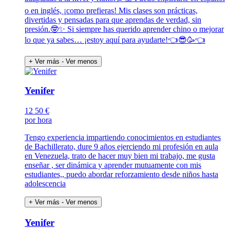
o en inglés, ¡como prefieras! Mis clases son prácticas,
divertidas y pensadas para que aprendas de verdad, sin
presión.🤓✨ Si siempre has querido aprender chino o mejorar
lo que ya sabes… ¡estoy aquí para ayudarte!👈😎🥳👈
+ Ver más
- Ver menos
Yenifer
12
50 €
por hora
Tengo experiencia impartiendo conocimientos en estudiantes
de Bachillerato, dure 9 años ejerciendo mi profesión en aula
en Venezuela, trato de hacer muy bien mi trabajo, me gusta
enseñar , ser dinámica y aprender mutuamente con mis
estudiantes,, puedo abordar reforzamiento desde niños hasta
adolescencia
+ Ver más
- Ver menos
Yenifer