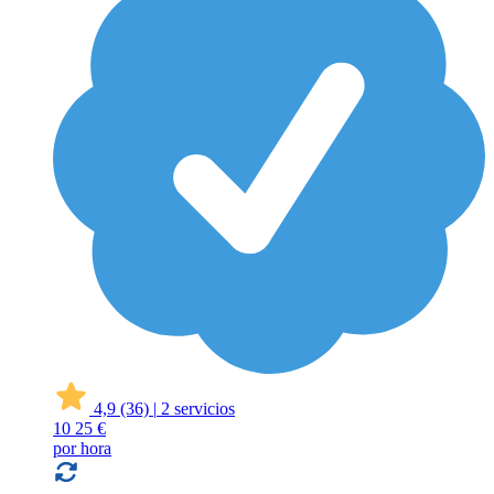
4,9
(36)
|
2 servicios
10
25 €
por hora