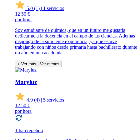
5,0
(1)
|
1 servicios
12
50 €
por hora
Soy estudiante de química, que en un futuro me gustaría
dedicarme a la docencia en el campo de las ciencias. Además
dispongo de la suficiente experiencia, ya que estuve
trabajando con niños desde primaria hasta bachillerato durante
un año en una academia
+ Ver más
- Ver menos
Maryluz
4,9
(4)
|
5 servicios
12
50 €
por hora
1 han repetido