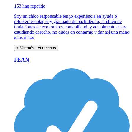
153 han repetido
Soy un chico responsable tengo experiencia en ayuda o
refuerzo escolar, soy graduado de bachillerato, también de
titulaciones de economía y contabilidad, y actualmente estoy
estudiando derecho, no dudes en contarme y dar así una mano
a tus niños
+ Ver más
- Ver menos
JEAN