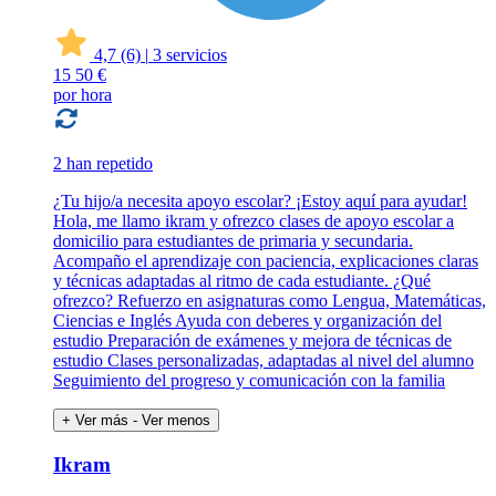
4,7
(6)
|
3 servicios
15
50 €
por hora
2 han repetido
¿Tu hijo/a necesita apoyo escolar? ¡Estoy aquí para ayudar!
Hola, me llamo ikram y ofrezco clases de apoyo escolar a
domicilio para estudiantes de primaria y secundaria.
Acompaño el aprendizaje con paciencia, explicaciones claras
y técnicas adaptadas al ritmo de cada estudiante. ¿Qué
ofrezco? Refuerzo en asignaturas como Lengua, Matemáticas,
Ciencias e Inglés Ayuda con deberes y organización del
estudio Preparación de exámenes y mejora de técnicas de
estudio Clases personalizadas, adaptadas al nivel del alumno
Seguimiento del progreso y comunicación con la familia
+ Ver más
- Ver menos
Ikram