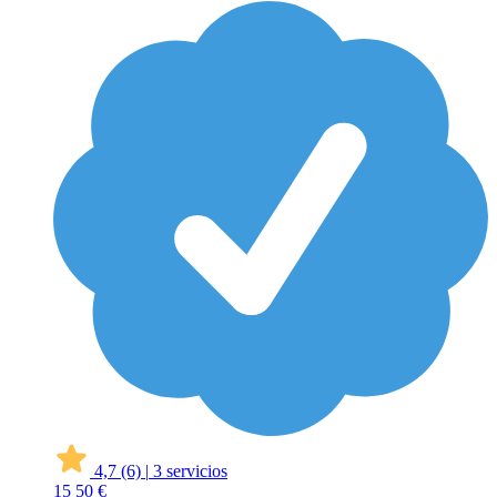
4,7
(6)
|
3 servicios
15
50 €