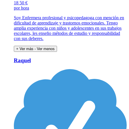
18
50 €
por hora
Soy Enfermera profesional y psicopedagoga con mención en
dificultad de aprendizaje y trastornos emocionales. Tengo
amplia experiencia con niños y adolescentes en sus trabajos
escolares, les enseño métodos de estudio y responsabilidad
con sus deberes.
+ Ver más
- Ver menos
Raquel