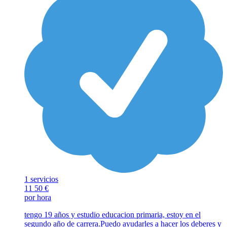
1 servicios
11
50 €
por hora
tengo 19 años y estudio educacion primaria, estoy en el
segundo año de carrera.Puedo ayudarles a hacer los deberes y