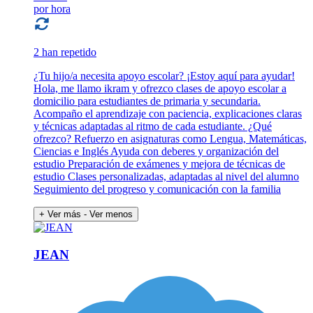
por hora
2 han repetido
¿Tu hijo/a necesita apoyo escolar? ¡Estoy aquí para ayudar!
Hola, me llamo ikram y ofrezco clases de apoyo escolar a
domicilio para estudiantes de primaria y secundaria.
Acompaño el aprendizaje con paciencia, explicaciones claras
y técnicas adaptadas al ritmo de cada estudiante. ¿Qué
ofrezco? Refuerzo en asignaturas como Lengua, Matemáticas,
Ciencias e Inglés Ayuda con deberes y organización del
estudio Preparación de exámenes y mejora de técnicas de
estudio Clases personalizadas, adaptadas al nivel del alumno
Seguimiento del progreso y comunicación con la familia
+ Ver más
- Ver menos
JEAN