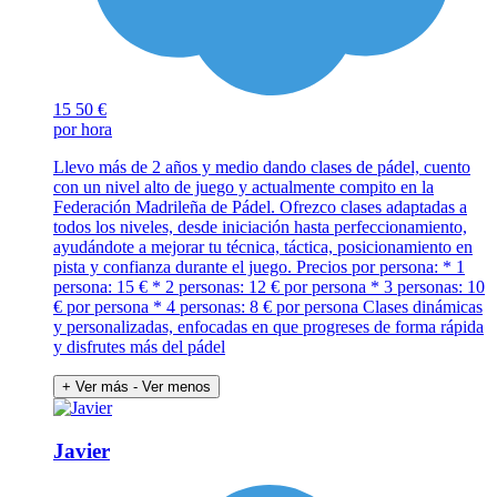
15
50 €
por hora
Llevo más de 2 años y medio dando clases de pádel, cuento
con un nivel alto de juego y actualmente compito en la
Federación Madrileña de Pádel. Ofrezco clases adaptadas a
todos los niveles, desde iniciación hasta perfeccionamiento,
ayudándote a mejorar tu técnica, táctica, posicionamiento en
pista y confianza durante el juego. Precios por persona: * 1
persona: 15 € * 2 personas: 12 € por persona * 3 personas: 10
€ por persona * 4 personas: 8 € por persona Clases dinámicas
y personalizadas, enfocadas en que progreses de forma rápida
y disfrutes más del pádel
+ Ver más
- Ver menos
Javier