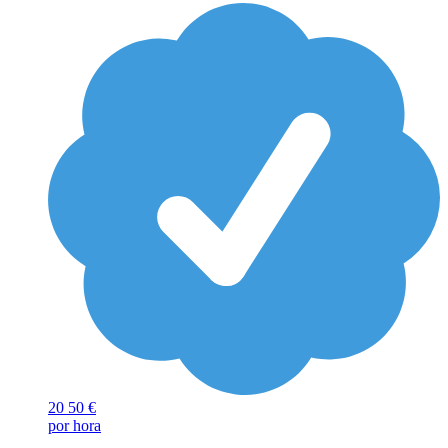
20
50 €
por hora