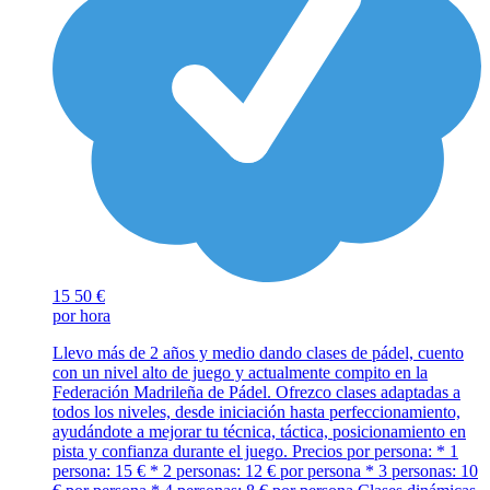
15
50 €
por hora
Llevo más de 2 años y medio dando clases de pádel, cuento
con un nivel alto de juego y actualmente compito en la
Federación Madrileña de Pádel. Ofrezco clases adaptadas a
todos los niveles, desde iniciación hasta perfeccionamiento,
ayudándote a mejorar tu técnica, táctica, posicionamiento en
pista y confianza durante el juego. Precios por persona: * 1
persona: 15 € * 2 personas: 12 € por persona * 3 personas: 10