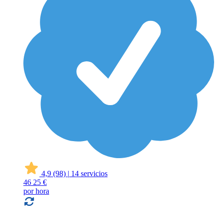
4,9
(98)
|
14 servicios
46
25 €
por hora