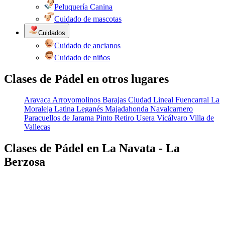
Peluquería Canina
Cuidado de mascotas
Cuidados
Cuidado de ancianos
Cuidado de niños
Clases de Pádel en otros lugares
Aravaca
Arroyomolinos
Barajas
Ciudad Lineal
Fuencarral
La
Moraleja
Latina
Leganés
Majadahonda
Navalcarnero
Paracuellos de Jarama
Pinto
Retiro
Usera
Vicálvaro
Villa de
Vallecas
Clases de Pádel en La Navata - La
Berzosa