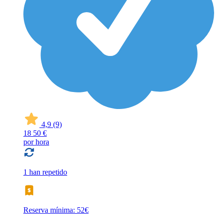
4,9
(9)
18
50 €
por hora
1 han repetido
Reserva mínima: 52€