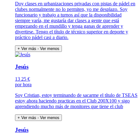
Doy clases en urbanizaciones privadas con pistas de pádel en
clubes normalmente no lo permiten, yo me desplazo. Soy
funcionario y trabajo a turnos así que la disponibilidad
siempre varía, me gustaría dar clases a gente que está
empezando en el mundillo y tenga ganas de aprender y
divertirse. Tengo el título de técnico superior en deporte y
práctico pádel casi a diario.
+ Ver más
- Ver menos
Jesús
13
25 €
por hora
Soy Cristian, estoy terminando de sacarme el título de TSEAS
estoy ahora haciendo practicas en el Club 200X100 y sigo
aprendiendo mucho más de monitores que tiene el club
+ Ver más
- Ver menos
Jesús