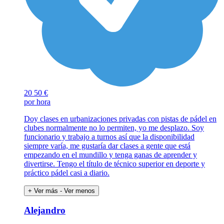
20
50 €
por hora
Doy clases en urbanizaciones privadas con pistas de pádel en
clubes normalmente no lo permiten, yo me desplazo. Soy
funcionario y trabajo a turnos así que la disponibilidad
siempre varía, me gustaría dar clases a gente que está
empezando en el mundillo y tenga ganas de aprender y
divertirse. Tengo el título de técnico superior en deporte y
práctico pádel casi a diario.
+ Ver más
- Ver menos
Alejandro