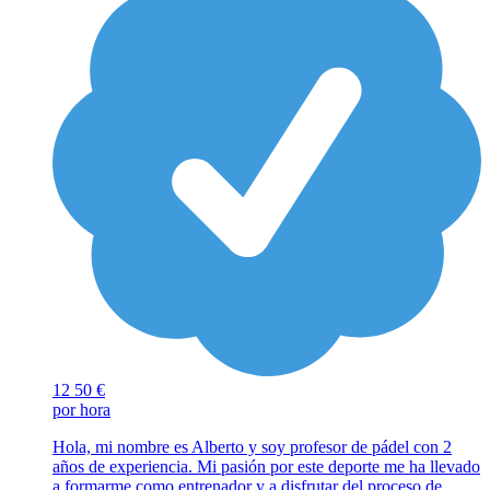
12
50 €
por hora
Hola, mi nombre es Alberto y soy profesor de pádel con 2
años de experiencia. Mi pasión por este deporte me ha llevado
a formarme como entrenador y a disfrutar del proceso de