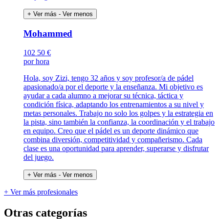
+ Ver más
- Ver menos
Mohammed
102
50 €
por hora
Hola, soy Zizi, tengo 32 años y soy profesor/a de pádel
apasionado/a por el deporte y la enseñanza. Mi objetivo es
ayudar a cada alumno a mejorar su técnica, táctica y
condición física, adaptando los entrenamientos a su nivel y
metas personales. Trabajo no solo los golpes y la estrategia en
la pista, sino también la confianza, la coordinación y el trabajo
en equipo. Creo que el pádel es un deporte dinámico que
combina diversión, competitividad y compañerismo. Cada
clase es una oportunidad para aprender, superarse y disfrutar
del juego.
+ Ver más
- Ver menos
+ Ver más profesionales
Otras categorías