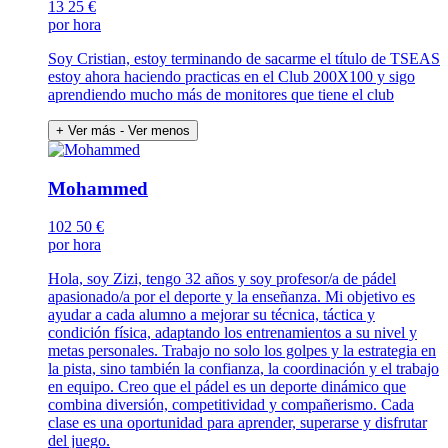
13
25 €
por hora
Soy Cristian, estoy terminando de sacarme el título de TSEAS
estoy ahora haciendo practicas en el Club 200X100 y sigo
aprendiendo mucho más de monitores que tiene el club
+ Ver más
- Ver menos
Mohammed
102
50 €
por hora
Hola, soy Zizi, tengo 32 años y soy profesor/a de pádel
apasionado/a por el deporte y la enseñanza. Mi objetivo es
ayudar a cada alumno a mejorar su técnica, táctica y
condición física, adaptando los entrenamientos a su nivel y
metas personales. Trabajo no solo los golpes y la estrategia en
la pista, sino también la confianza, la coordinación y el trabajo
en equipo. Creo que el pádel es un deporte dinámico que
combina diversión, competitividad y compañerismo. Cada
clase es una oportunidad para aprender, superarse y disfrutar
del juego.