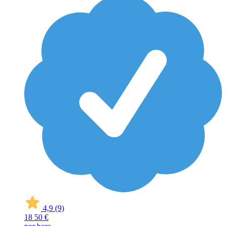
4,9
(9)
18
50 €