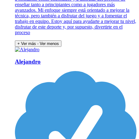
enseñar tanto a principiantes como a jugadores más
avanzados. Mi enfoque siempre está orientado a mejorar la
técnica, pero también a disfrutar del juego y a fomentar el
trabajo en equipo. Estoy aquí para ayudarte a mejorar tu nivel,
disfrutar de este deporte y, por supuesto, divertirte en el
proceso
+ Ver más
- Ver menos
Alejandro