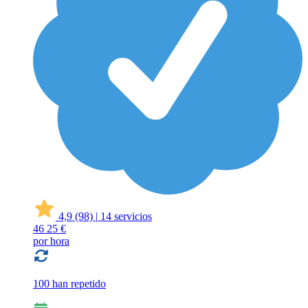
4,9
(98)
|
14 servicios
46
25 €
por hora
100 han repetido