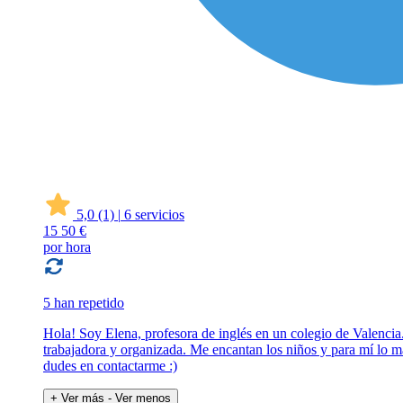
5,0
(1)
|
6 servicios
15
50 €
por hora
5 han repetido
Hola! Soy Elena, profesora de inglés en un colegio de Valencia
trabajadora y organizada. Me encantan los niños y para mí lo má
dudes en contactarme :)
+ Ver más
- Ver menos