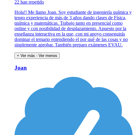
22 han repetido
Hola!! Me llamo Joan. Soy estudiante de ingeniería química y
tengo experiencia de más de 3 años dando clases de Física,
química y matemáticas. Trabajo tanto en presencial como
online y con posibilidad de desplazamiento. Apuesto por la
enseñanza interactiva en la que, con mi apoyo conseguirás
dominar el temario entendiendo el por qué de las cosas y no
sinplemente aprobar. También preparo exámenes EVAU.
+ Ver más
- Ver menos
Joan