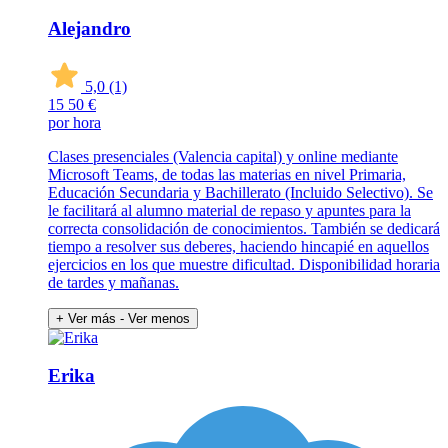
Alejandro
5,0
(1)
15
50 €
por hora
Clases presenciales (Valencia capital) y online mediante
Microsoft Teams, de todas las materias en nivel Primaria,
Educación Secundaria y Bachillerato (Incluido Selectivo). Se
le facilitará al alumno material de repaso y apuntes para la
correcta consolidación de conocimientos. También se dedicará
tiempo a resolver sus deberes, haciendo hincapié en aquellos
ejercicios en los que muestre dificultad. Disponibilidad horaria
de tardes y mañanas.
+ Ver más
- Ver menos
Erika