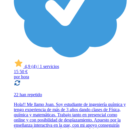
4,9
(4)
|
1 servicios
15
50 €
por hora
22 han repetido
Hola!! Me llamo Joan. Soy estudiante de ingeniería química y
tengo experiencia de más de 3 años dando clases de Física,
química y matemáticas. Trabajo tanto en presencial como
online y con posibilidad de desplazamiento. Apuesto por la
enseñanza interactiva en la que, con mi apoyo conseguirás