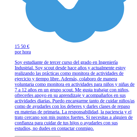
15
50 €
por hora
Soy estudiante de tercer curso del grado en Ingeniería
Industrial. Soy scout desde hace años y actualmente estoy
realizando las prácticas como monitora de actividades de
ejercicio y tiempo libre. Además, colaboro de manera
voluntaria como monitora en actividades para niños y niñas de
7 a 12 años en un grupo scout. Me gusta trabajar con niños,
ofrecerles apoyo en su aprendizaje y acompañarlos en sus
actividades diarias. Puedo encargarme tanto de cuidar niños/as
como de ayudarles con los deberes y darles clases de repaso
en materias de primaria. La responsabilidad, la paciencia y el
trato cercano son mis puntos fuertes. Si necesitas a alguien de
confianza para cuidar de tus hijos o ayudarles con sus
estudios, no dudes en contactar conmigo.