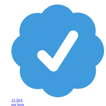
15
50 €
por hora