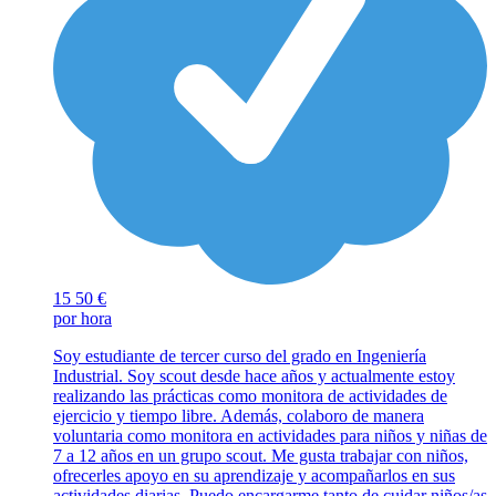
15
50 €
por hora
Soy estudiante de tercer curso del grado en Ingeniería
Industrial. Soy scout desde hace años y actualmente estoy
realizando las prácticas como monitora de actividades de
ejercicio y tiempo libre. Además, colaboro de manera
voluntaria como monitora en actividades para niños y niñas de
7 a 12 años en un grupo scout. Me gusta trabajar con niños,
ofrecerles apoyo en su aprendizaje y acompañarlos en sus
actividades diarias. Puedo encargarme tanto de cuidar niños/as