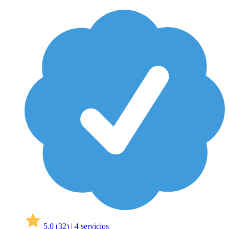
5,0
(32)
|
4 servicios