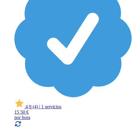
4,9
(4)
|
1 servicios
15
50 €
por hora