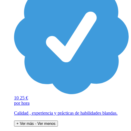
10
25 €
por hora
Calidad , experiencia y prácticas de habilidades blandas.
+ Ver más
- Ver menos