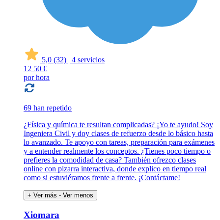
5,0
(32)
|
4 servicios
12
50 €
por hora
69 han repetido
¿Física y química te resultan complicadas? ¡Yo te ayudo! Soy
Ingeniera Civil y doy clases de refuerzo desde lo básico hasta
lo avanzado. Te apoyo con tareas, preparación para exámenes
y a entender realmente los conceptos. ¿Tienes poco tiempo o
prefieres la comodidad de casa? También ofrezco clases
online con pizarra interactiva, donde explico en tiempo real
como si estuviéramos frente a frente. ¡Contáctame!
+ Ver más
- Ver menos
Xiomara