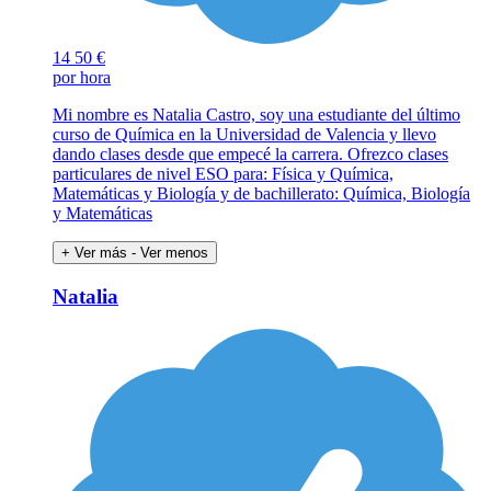
14
50 €
por hora
Mi nombre es Natalia Castro, soy una estudiante del último
curso de Química en la Universidad de Valencia y llevo
dando clases desde que empecé la carrera. Ofrezco clases
particulares de nivel ESO para: Física y Química,
Matemáticas y Biología y de bachillerato: Química, Biología
y Matemáticas
+ Ver más
- Ver menos
Natalia