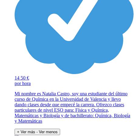
14
50 €
por hora
Mi nombre es Natalia Castro, soy una estudiante del último
curso de Química en la Universidad de Valencia y llevo
dando clases desde que empecé la carrera. Ofrezco clases
particulares de nivel ESO para: Física y Química,
Matemáticas y Biología y de bachillerato: Química, Biología
y Matemáticas
+ Ver más
- Ver menos