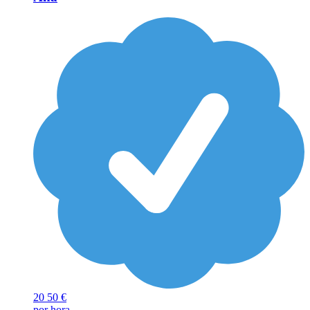
20
50 €
por hora