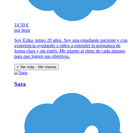
14
50 €
por hora
Soy Erika, tengo 20 años. Soy una estudiante paciente y con
experiencia ayudando a niños a entender la asignatura de
forma clara y sin estrés. Me adapto al ritmo de cada alumno
para que logren sus objetivos.
+ Ver más
- Ver menos
Sara