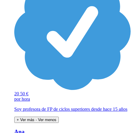
20
50 €
por hora
Soy profesora de FP de ciclos superiores desde hace 15 años
+ Ver más
- Ver menos
Ana