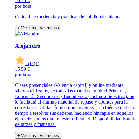
10
25 €
por hora
Calidad , experiencia y prácticas de habilidades blandas.
+ Ver más
- Ver menos
Alejandro
5,0
(1)
15
50 €
por hora
Clases presenciales (Valencia capital) y online mediante
Microsoft Teams, de todas las materias en nivel Primaria,
Educación Secundaria y Bachillerato (Incluido Selectivo). Se
le facilitará al alumno material de repaso y apuntes para la
correcta consolidación de conocimientos. También se dedicará
tiempo a resolver sus deberes, haciendo hincapié en aquellos
ejercicios en los que muestre dificultad. Disponibilidad horaria
de tardes y mañanas.
+ Ver más
- Ver menos