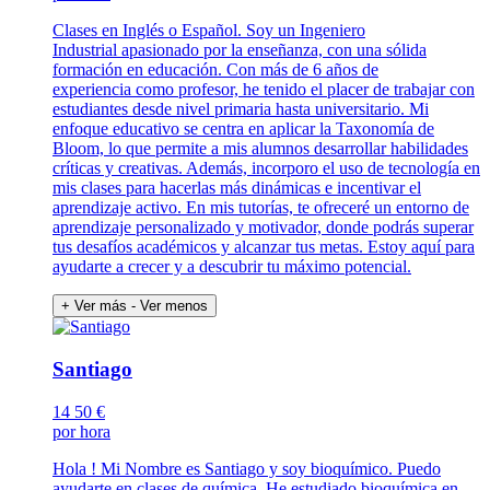
Clases en Inglés o Español. Soy un Ingeniero
Industrial apasionado por la enseñanza, con una sólida
formación en educación. Con más de 6 años de
experiencia como profesor, he tenido el placer de trabajar con
estudiantes desde nivel primaria hasta universitario. Mi
enfoque educativo se centra en aplicar la Taxonomía de
Bloom, lo que permite a mis alumnos desarrollar habilidades
críticas y creativas. Además, incorporo el uso de tecnología en
mis clases para hacerlas más dinámicas e incentivar el
aprendizaje activo. En mis tutorías, te ofreceré un entorno de
aprendizaje personalizado y motivador, donde podrás superar
tus desafíos académicos y alcanzar tus metas. Estoy aquí para
ayudarte a crecer y a descubrir tu máximo potencial.
+ Ver más
- Ver menos
Santiago
14
50 €
por hora
Hola ! Mi Nombre es Santiago y soy bioquímico. Puedo
ayudarte en clases de química. He estudiado bioquímica en