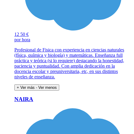
12
50 €
por hora
Profesional de Fisica con experiencia en ciencias naturales
(física, química y biología) y matemáticas. Enseñanza full
práctica y teórica (si lo requiere) destacando la honestidad,
paciencia y puntualidad. Con amplia dedicación en la
docencia escolar y preuniversitaria, etc, en sus distintos
niveles de enseñanza.
+ Ver más
- Ver menos
NAIRA