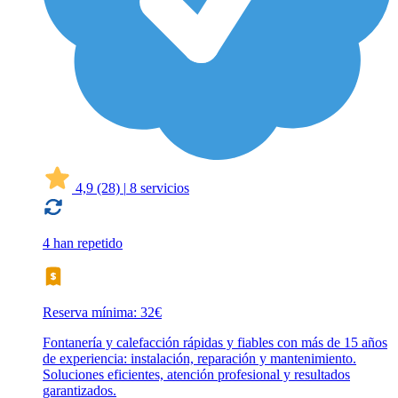
4,9
(28)
|
8 servicios
4 han repetido
Reserva mínima: 32€
Fontanería y calefacción rápidas y fiables con más de 15 años
de experiencia: instalación, reparación y mantenimiento.
Soluciones eficientes, atención profesional y resultados
garantizados.