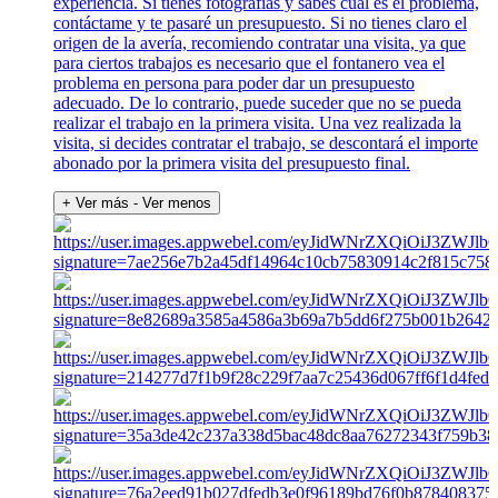
experiencia. Si tienes fotografías y sabes cuál es el problema,
contáctame y te pasaré un presupuesto. Si no tienes claro el
origen de la avería, recomiendo contratar una visita, ya que
para ciertos trabajos es necesario que el fontanero vea el
problema en persona para poder dar un presupuesto
adecuado. De lo contrario, puede suceder que no se pueda
realizar el trabajo en la primera visita. Una vez realizada la
visita, si decides contratar el trabajo, se descontará el importe
abonado por la primera visita del presupuesto final.
+ Ver más
- Ver menos