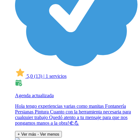
5,0
(13)
|
1 servicios
Agenda actualizada
Hola tengo experiencias varias como manitas Fontanería
Persianas Pintura Cuanto con la herramienta necesaria para
cualquier trabajo Quedó atento a tu mensaje para que nos
pongamos manos a la obra!🫲💪
+ Ver más
- Ver menos