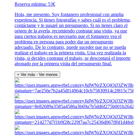
Reserva mínima: 53€
Hola, me presento. Soy fontanero profesional con amplia
experiencia. Si tienes fotografías y sabes cuál es el problema,
contáctame y te pasaré un presupuesto. Si no tienes claro el
origen de la avería, recomiendo contratar una visita, ya que
para ciertos trabajos es necesario que el fontanero vea el
problema en persona para poder dar un presupuesto
adecuado. De lo contrario, puede suceder que no se pueda
realizar el trabajo en la primera visita. Una vez realizada la
visita, si decides contratar el trabajo, se descontará el importe
abonado por la primera visita del presupuesto final.
+ Ver más
- Ver menos