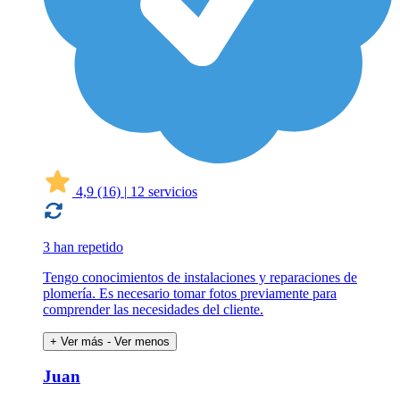
4,9
(16)
|
12 servicios
3 han repetido
Tengo conocimientos de instalaciones y reparaciones de
plomería. Es necesario tomar fotos previamente para
comprender las necesidades del cliente.
+ Ver más
- Ver menos
Juan