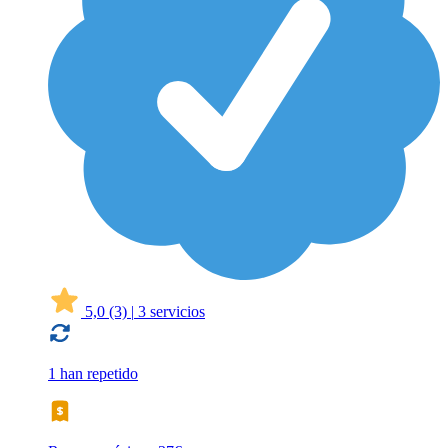
5,0
(3)
|
3 servicios
1 han repetido