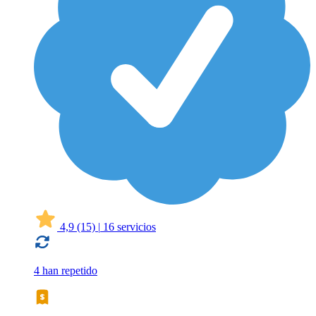
4,9
(15)
|
16 servicios
4 han repetido