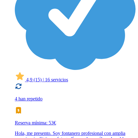
4,9
(15)
|
16 servicios
4 han repetido
Reserva mínima: 53€
Hola, me presento. Soy fontanero profesional con amplia