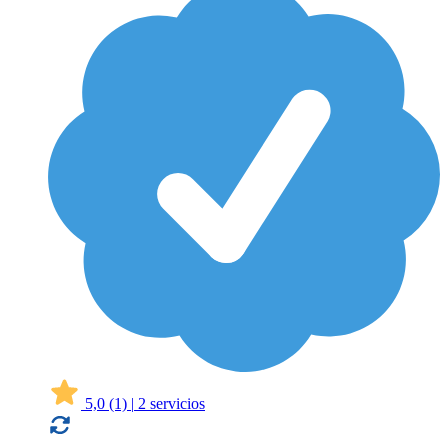
5,0
(1)
|
2 servicios