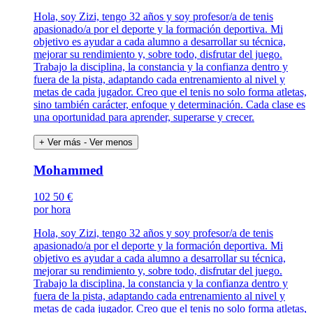
Hola, soy Zizi, tengo 32 años y soy profesor/a de tenis
apasionado/a por el deporte y la formación deportiva. Mi
objetivo es ayudar a cada alumno a desarrollar su técnica,
mejorar su rendimiento y, sobre todo, disfrutar del juego.
Trabajo la disciplina, la constancia y la confianza dentro y
fuera de la pista, adaptando cada entrenamiento al nivel y
metas de cada jugador. Creo que el tenis no solo forma atletas,
sino también carácter, enfoque y determinación. Cada clase es
una oportunidad para aprender, superarse y crecer.
+ Ver más
- Ver menos
Mohammed
102
50 €
por hora
Hola, soy Zizi, tengo 32 años y soy profesor/a de tenis
apasionado/a por el deporte y la formación deportiva. Mi
objetivo es ayudar a cada alumno a desarrollar su técnica,
mejorar su rendimiento y, sobre todo, disfrutar del juego.
Trabajo la disciplina, la constancia y la confianza dentro y
fuera de la pista, adaptando cada entrenamiento al nivel y
metas de cada jugador. Creo que el tenis no solo forma atletas,