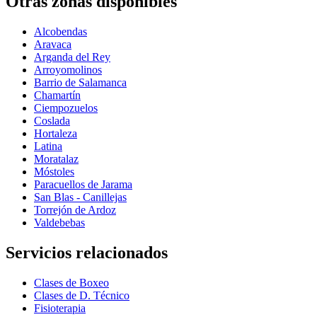
Otras zonas disponibles
Alcobendas
Aravaca
Arganda del Rey
Arroyomolinos
Barrio de Salamanca
Chamartín
Ciempozuelos
Coslada
Hortaleza
Latina
Moratalaz
Móstoles
Paracuellos de Jarama
San Blas - Canillejas
Torrejón de Ardoz
Valdebebas
Servicios relacionados
Clases de Boxeo
Clases de D. Técnico
Fisioterapia