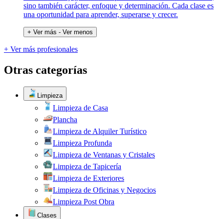
sino también carácter, enfoque y determinación. Cada clase es
una oportunidad para aprender, superarse y crecer.
+ Ver más
- Ver menos
+ Ver más profesionales
Otras categorías
Limpieza
Limpieza de Casa
Plancha
Limpieza de Alquiler Turístico
Limpieza Profunda
Limpieza de Ventanas y Cristales
Limpieza de Tapicería
Limpieza de Exteriores
Limpieza de Oficinas y Negocios
Limpieza Post Obra
Clases