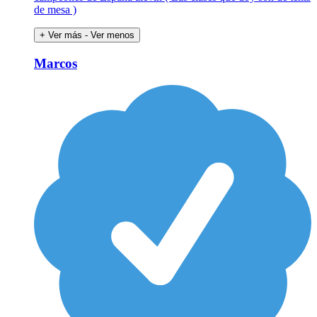
de mesa )
+ Ver más
- Ver menos
Marcos