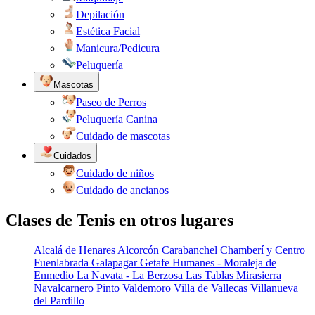
Depilación
Estética Facial
Manicura/Pedicura
Peluquería
Mascotas
Paseo de Perros
Peluquería Canina
Cuidado de mascotas
Cuidados
Cuidado de niños
Cuidado de ancianos
Clases de Tenis en otros lugares
Alcalá de Henares
Alcorcón
Carabanchel
Chamberí y Centro
Fuenlabrada
Galapagar
Getafe
Humanes - Moraleja de
Enmedio
La Navata - La Berzosa
Las Tablas
Mirasierra
Navalcarnero
Pinto
Valdemoro
Villa de Vallecas
Villanueva
del Pardillo