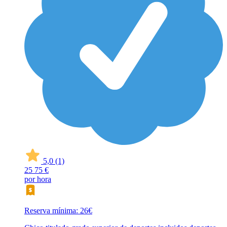
5,0
(1)
25
75 €
por hora
Reserva mínima: 26€