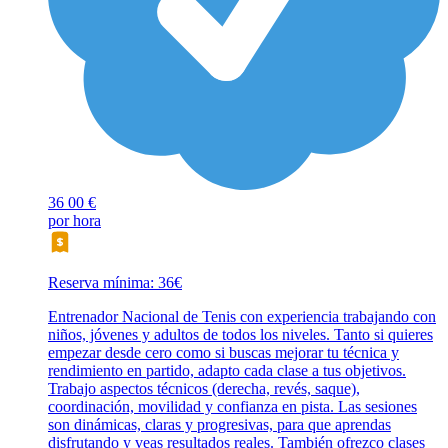
36
00 €
por hora
Reserva mínima: 36€
Entrenador Nacional de Tenis con experiencia trabajando con
niños, jóvenes y adultos de todos los niveles. Tanto si quieres
empezar desde cero como si buscas mejorar tu técnica y
rendimiento en partido, adapto cada clase a tus objetivos.
Trabajo aspectos técnicos (derecha, revés, saque),
coordinación, movilidad y confianza en pista. Las sesiones
son dinámicas, claras y progresivas, para que aprendas
disfrutando y veas resultados reales. También ofrezco clases