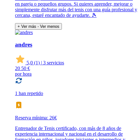
en pareja o pequeños grupos. Si quieres aprender, mejorar o
simplemente disfrutar más del tenis con una guía profesional y
cercana, estaré encantado de ayudarte. 🎾
+ Ver más
- Ver menos
andres
5,0
(1)
|
3 servicios
20
50 €
por hora
1 han repetido
Reserva mínima: 26€
Entrenador de Tenis certificado, con más de 8 años de
experiencia internacional y nacional en el desarrollo de
formación en niños, jugadores iniciantes e intermedios y