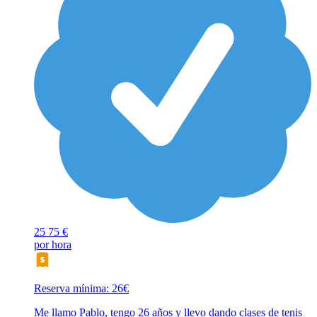
25
75 €
por hora
Reserva mínima: 26€
Me llamo Pablo, tengo 26 años y llevo dando clases de tenis