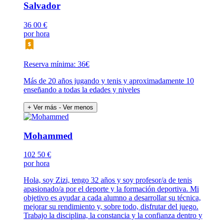
Salvador
36
00 €
por hora
Reserva mínima: 36€
Más de 20 años jugando y tenis y aproximadamente 10
enseñando a todas la edades y niveles
+ Ver más
- Ver menos
Mohammed
102
50 €
por hora
Hola, soy Zizi, tengo 32 años y soy profesor/a de tenis
apasionado/a por el deporte y la formación deportiva. Mi
objetivo es ayudar a cada alumno a desarrollar su técnica,
mejorar su rendimiento y, sobre todo, disfrutar del juego.
Trabajo la disciplina, la constancia y la confianza dentro y