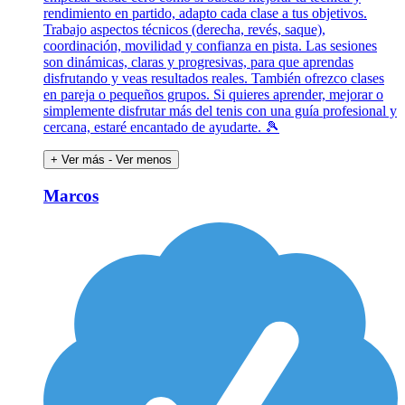
rendimiento en partido, adapto cada clase a tus objetivos.
Trabajo aspectos técnicos (derecha, revés, saque),
coordinación, movilidad y confianza en pista. Las sesiones
son dinámicas, claras y progresivas, para que aprendas
disfrutando y veas resultados reales. También ofrezco clases
en pareja o pequeños grupos. Si quieres aprender, mejorar o
simplemente disfrutar más del tenis con una guía profesional y
cercana, estaré encantado de ayudarte. 🎾
+ Ver más
- Ver menos
Marcos