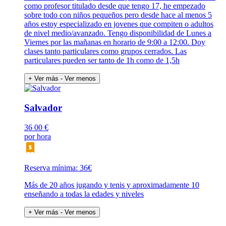
como profesor titulado desde que tengo 17, he empezado
sobre todo con niños pequeños pero desde hace al menos 5
años estoy especializado en jovenes que compiten o adultos
de nivel medio/avanzado. Tengo disponibilidad de Lunes a
Viernes por las mañanas en horario de 9:00 a 12:00. Doy
clases tanto particulares como grupos cerrados. Las
particulares pueden ser tanto de 1h como de 1,5h
+ Ver más
- Ver menos
Salvador
36
00 €
por hora
Reserva mínima: 36€
Más de 20 años jugando y tenis y aproximadamente 10
enseñando a todas la edades y niveles
+ Ver más
- Ver menos