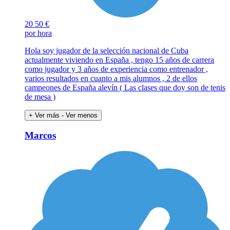
20
50 €
por hora
Hola soy jugador de la selección nacional de Cuba
actualmente viviendo en España , tengo 15 años de carrera
como jugador y 3 años de experiencia como entrenador ,
varios resultados en cuanto a mis alumnos , 2 de ellos
campeones de España alevín ( Las clases que doy son de tenis
de mesa )
+ Ver más
- Ver menos
Marcos