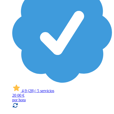
4,9
(28)
|
5 servicios
20
00 €
por hora