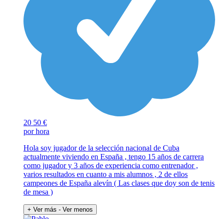
20
50 €
por hora
Hola soy jugador de la selección nacional de Cuba
actualmente viviendo en España , tengo 15 años de carrera
como jugador y 3 años de experiencia como entrenador ,
varios resultados en cuanto a mis alumnos , 2 de ellos
campeones de España alevín ( Las clases que doy son de tenis
de mesa )
+ Ver más
- Ver menos