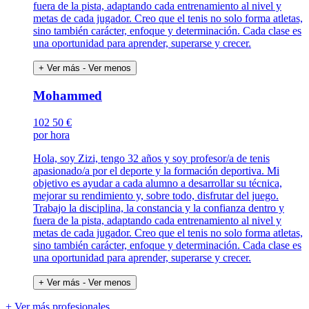
fuera de la pista, adaptando cada entrenamiento al nivel y
metas de cada jugador. Creo que el tenis no solo forma atletas,
sino también carácter, enfoque y determinación. Cada clase es
una oportunidad para aprender, superarse y crecer.
+ Ver más
- Ver menos
Mohammed
102
50 €
por hora
Hola, soy Zizi, tengo 32 años y soy profesor/a de tenis
apasionado/a por el deporte y la formación deportiva. Mi
objetivo es ayudar a cada alumno a desarrollar su técnica,
mejorar su rendimiento y, sobre todo, disfrutar del juego.
Trabajo la disciplina, la constancia y la confianza dentro y
fuera de la pista, adaptando cada entrenamiento al nivel y
metas de cada jugador. Creo que el tenis no solo forma atletas,
sino también carácter, enfoque y determinación. Cada clase es
una oportunidad para aprender, superarse y crecer.
+ Ver más
- Ver menos
+ Ver más profesionales