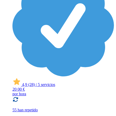
4,9
(28)
|
5 servicios
20
00 €
por hora
55 han repetido