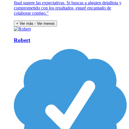
final supere las expectativas. Si buscas a alguien detallista y
comprometido con los resultados, estaré encantado de
colaborar contigo."
+ Ver más
- Ver menos
Robert