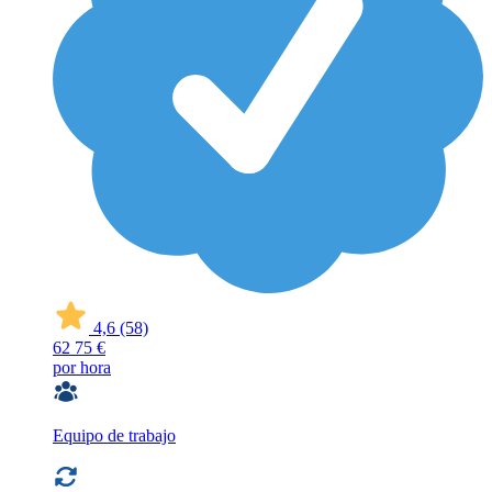
4,6
(58)
62
75 €
por hora
Equipo de trabajo