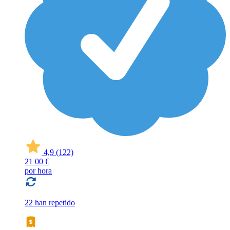
4,9
(122)
21
00 €
por hora
22 han repetido