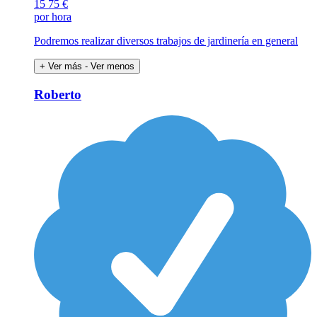
15
75 €
por hora
Podremos realizar diversos trabajos de jardinería en general
+ Ver más
- Ver menos
Roberto