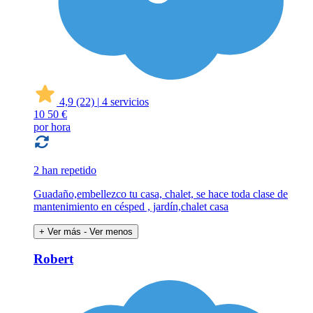
4,9
(22)
|
4 servicios
10
50 €
por hora
2 han repetido
Guadaño,embellezco tu casa, chalet, se hace toda clase de
mantenimiento en césped , jardín,chalet casa
+ Ver más
- Ver menos
Robert