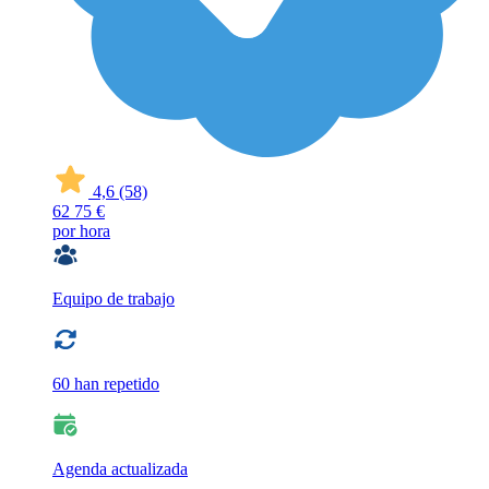
4,6
(58)
62
75 €
por hora
Equipo de trabajo
60 han repetido
Agenda actualizada