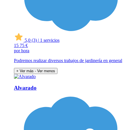
5,0
(3)
|
1 servicios
15
75 €
por hora
Podremos realizar diversos trabajos de jardinería en general
+ Ver más
- Ver menos
Alvarado