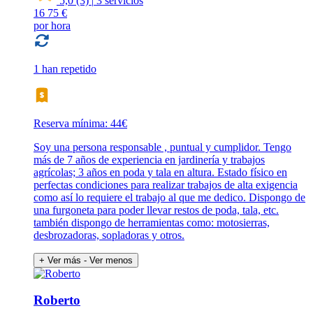
5,0
(3)
|
3 servicios
16
75 €
por hora
1 han repetido
Reserva mínima: 44€
Soy una persona responsable , puntual y cumplidor. Tengo
más de 7 años de experiencia en jardinería y trabajos
agrícolas; 3 años en poda y tala en altura. Estado físico en
perfectas condiciones para realizar trabajos de alta exigencia
como así lo requiere el trabajo al que me dedico. Dispongo de
una furgoneta para poder llevar restos de poda, tala, etc.
también dispongo de herramientas como: motosierras,
desbrozadoras, sopladoras y otros.
+ Ver más
- Ver menos
Roberto