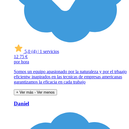
5,0
(4)
|
1 servicios
12
75 €
por hora
Somos un equipo apasionado por la naturaleza y por el trbaajo
eficientw inapirados en las tecnicas de empresas americanas
garantizamos la eficacia en cada trabajo
+ Ver más
- Ver menos
Daniel