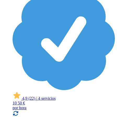
4,9
(22)
|
4 servicios
10
50 €
por hora