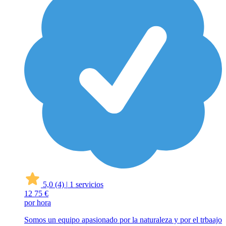
5,0
(4)
|
1 servicios
12
75 €
por hora
Somos un equipo apasionado por la naturaleza y por el trbaajo