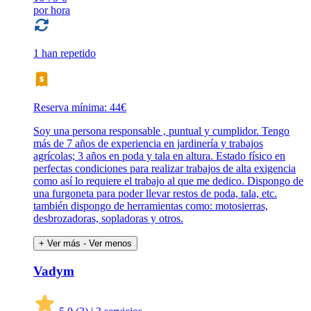
por hora
1 han repetido
Reserva mínima: 44€
Soy una persona responsable , puntual y cumplidor. Tengo
más de 7 años de experiencia en jardinería y trabajos
agrícolas; 3 años en poda y tala en altura. Estado físico en
perfectas condiciones para realizar trabajos de alta exigencia
como así lo requiere el trabajo al que me dedico. Dispongo de
una furgoneta para poder llevar restos de poda, tala, etc.
también dispongo de herramientas como: motosierras,
desbrozadoras, sopladoras y otros.
+ Ver más
- Ver menos
Vadym