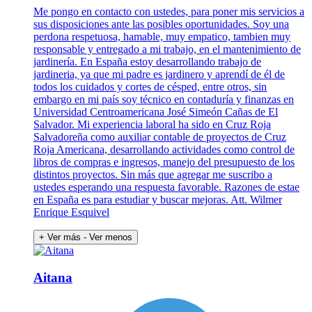
Me pongo en contacto con ustedes, para poner mis servicios a
sus disposiciones ante las posibles oportunidades. Soy una
perdona respetuosa, hamable, muy empatico, tambien muy
responsable y entregado a mi trabajo, en el mantenimiento de
jardinería. En España estoy desarrollando trabajo de
jardineria, ya que mi padre es jardinero y aprendí de él de
todos los cuidados y cortes de césped, entre otros, sin
embargo en mi país soy técnico en contaduría y finanzas en
Universidad Centroamericana José Simeón Cañas de El
Salvador. Mi experiencia laboral ha sido en Cruz Roja
Salvadoreña como auxiliar contable de proyectos de Cruz
Roja Americana, desarrollando actividades como control de
libros de compras e ingresos, manejo del presupuesto de los
distintos proyectos. Sin más que agregar me suscribo a
ustedes esperando una respuesta favorable. Razones de estae
en España es para estudiar y buscar mejoras. Att. Wilmer
Enrique Esquivel
+ Ver más
- Ver menos
Aitana