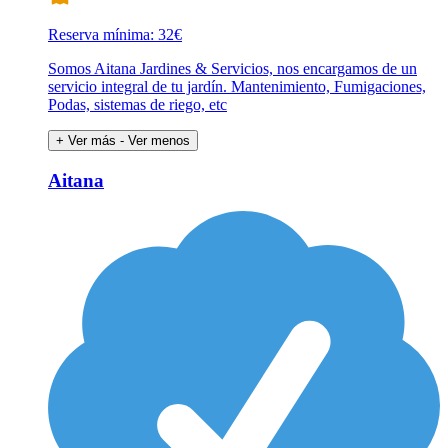
Reserva mínima: 32€
Somos Aitana Jardines & Servicios, nos encargamos de un
servicio integral de tu jardín. Mantenimiento, Fumigaciones,
Podas, sistemas de riego, etc
+ Ver más
- Ver menos
Aitana