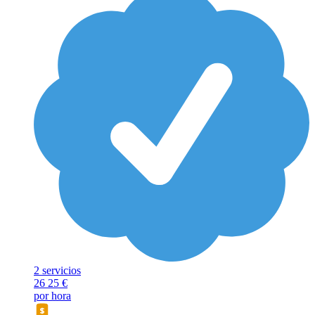
2 servicios
26
25 €
por hora