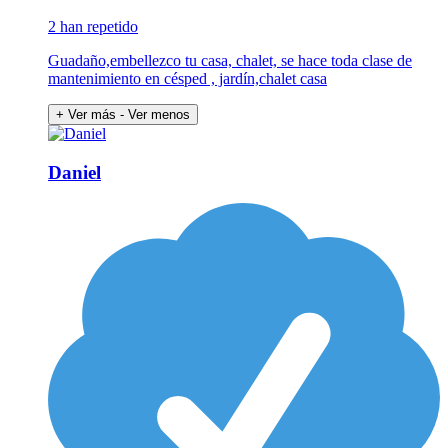
2 han repetido
Guadaño,embellezco tu casa, chalet, se hace toda clase de
mantenimiento en césped , jardín,chalet casa
+ Ver más
- Ver menos
Daniel