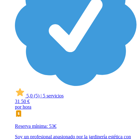
5,0
(5)
|
5 servicios
31
50 €
por hora
Reserva mínima: 53€
Soy un profesional apasionado por la jardinería estética con