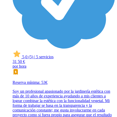
5,0
(5)
|
5 servicios
31
50 €
por hora
Reserva mínima: 53€
Soy un profesional apasionado por la jardinería estética con
más de 10 años de experiencia ayudando a mis clientes a
lograr combinar la estética con la funcionalidad vegetal. Mi
forma de trabajar se basa en la transparencia y la
comunicación constante; me gusta involucrarme en cada
proyecto como si fuera propio para asegurar que el resultado