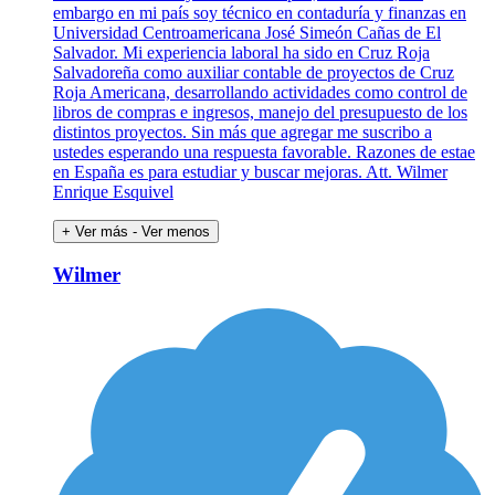
embargo en mi país soy técnico en contaduría y finanzas en
Universidad Centroamericana José Simeón Cañas de El
Salvador. Mi experiencia laboral ha sido en Cruz Roja
Salvadoreña como auxiliar contable de proyectos de Cruz
Roja Americana, desarrollando actividades como control de
libros de compras e ingresos, manejo del presupuesto de los
distintos proyectos. Sin más que agregar me suscribo a
ustedes esperando una respuesta favorable. Razones de estae
en España es para estudiar y buscar mejoras. Att. Wilmer
Enrique Esquivel
+ Ver más
- Ver menos
Wilmer