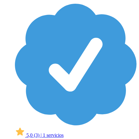
5,0
(3)
|
1 servicios