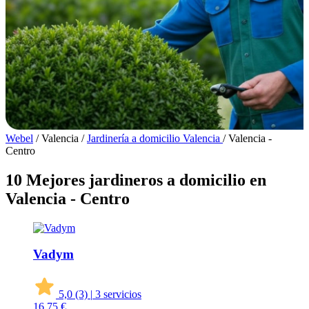
Webel
/
Valencia
/
Jardinería a domicilio Valencia
/
Valencia -
Centro
10 Mejores jardineros a domicilio en
Valencia - Centro
Vadym
5,0
(3)
|
3 servicios
16
75 €