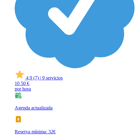
4,9
(7)
|
9 servicios
10
50 €
por hora
Agenda actualizada
Reserva mínima: 32€