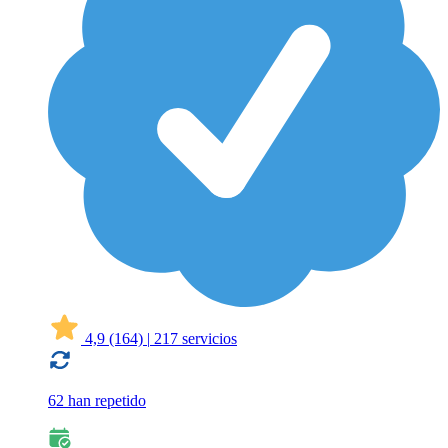
4,9
(164)
|
217 servicios
62 han repetido