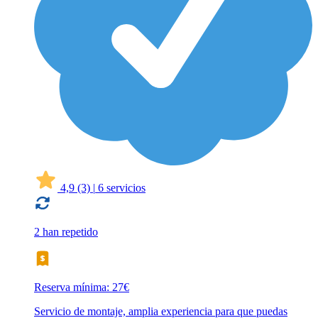
4,9
(3)
|
6 servicios
2 han repetido
Reserva mínima: 27€
Servicio de montaje, amplia experiencia para que puedas