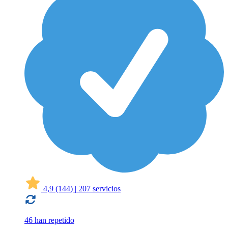
4,9
(144)
|
207 servicios
46 han repetido