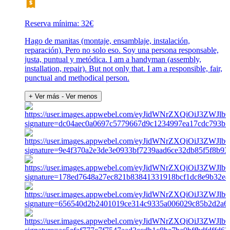
Reserva mínima: 32€
Hago de manitas (montaje, ensamblaje, instalación,
reparación). Pero no solo eso. Soy una persona responsable,
justa, puntual y metódica. I am a handyman (assembly,
installation, repair). But not only that. I am a responsible, fair,
punctual and methodical person.
+ Ver más
- Ver menos