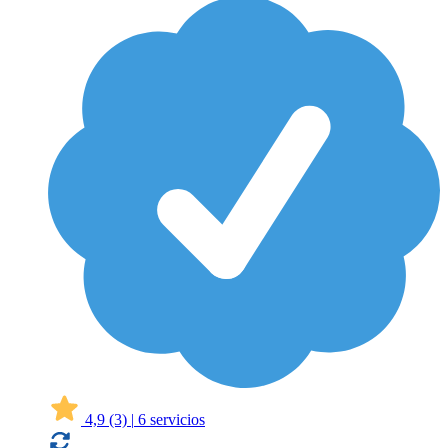
4,9
(3)
|
6 servicios