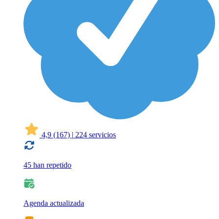
4,9
(167)
|
224 servicios
45 han repetido
Agenda actualizada