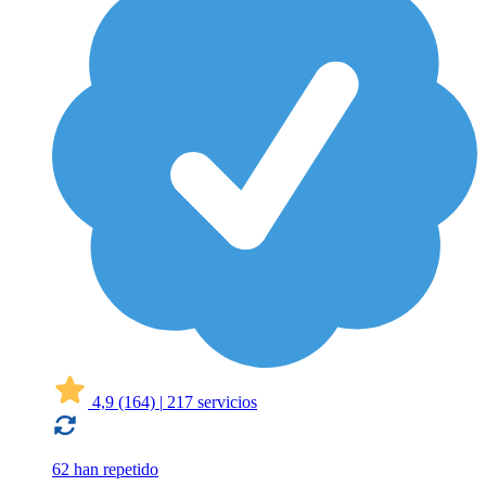
4,9
(164)
|
217 servicios
62 han repetido