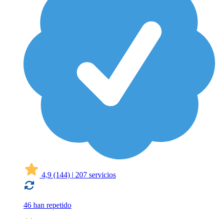
4,9
(144)
|
207 servicios
46 han repetido