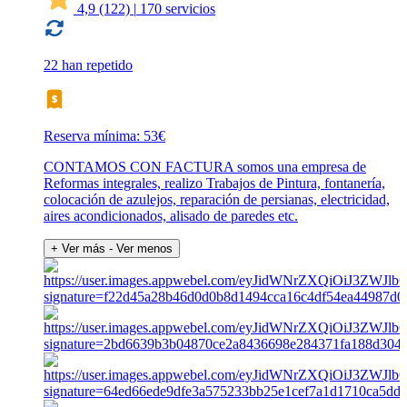
4,9
(122)
|
170 servicios
22 han repetido
Reserva mínima: 53€
CONTAMOS CON FACTURA somos una empresa de
Reformas integrales, realizo Trabajos de Pintura, fontanería,
colocación de azulejos, reparación de persianas, electricidad,
aires acondicionados, alisado de paredes etc.
+ Ver más
- Ver menos