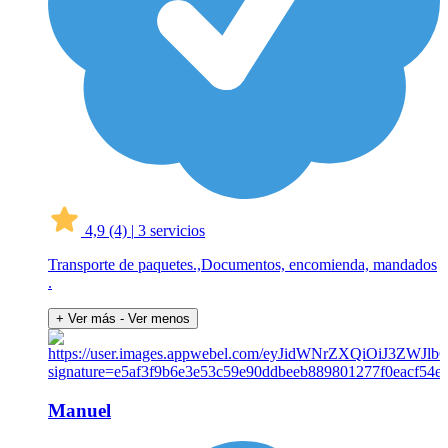
4,9
(4)
|
3 servicios
Transporte de paquetes.,Documentos, encomienda, mandados
.
+ Ver más
- Ver menos
Manuel