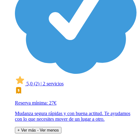
5,0
(2)
|
2 servicios
Reserva mínima: 27€
Mudanza segura rápidas y con buena actitud. Te ayudamos
con lo que necesites mover de un lugar a otro.
+ Ver más
- Ver menos