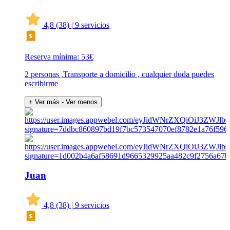
4,8
(38)
|
9 servicios
Reserva mínima: 53€
2 personas ,Transporte a domicilio , cualquier duda puedes
escribirme
+ Ver más
- Ver menos
Juan
4,8
(38)
|
9 servicios