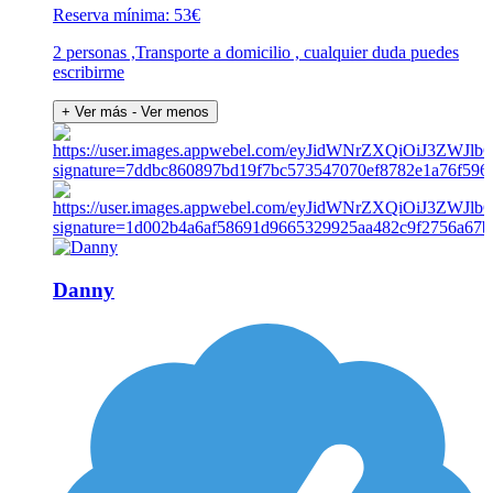
Reserva mínima: 53€
2 personas ,Transporte a domicilio , cualquier duda puedes
escribirme
+ Ver más
- Ver menos
Danny