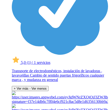
5,0
(1)
|
1 servicios
Transporte de electrodomésticos, instalación de lavadoras ,
lavavajillas Cambio de sentido puertas frigoríficos cualquier
marca , y mudanza en general
+ Ver más
- Ver menos