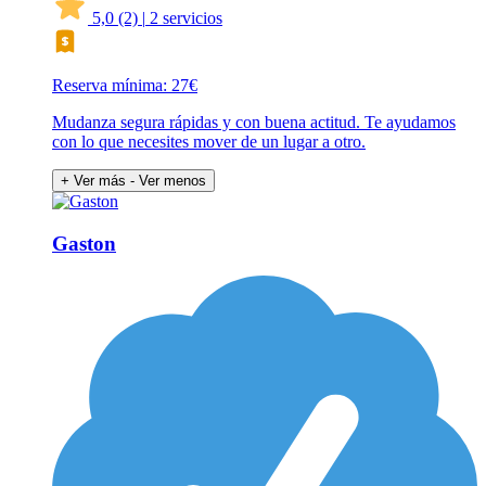
5,0
(2)
|
2 servicios
Reserva mínima: 27€
Mudanza segura rápidas y con buena actitud. Te ayudamos
con lo que necesites mover de un lugar a otro.
+ Ver más
- Ver menos
Gaston