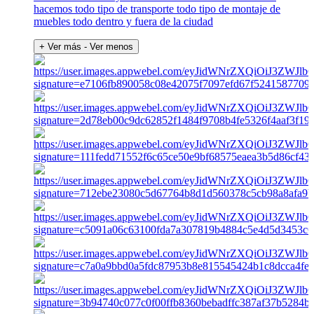
hacemos todo tipo de transporte todo tipo de montaje de
muebles todo dentro y fuera de la ciudad
+ Ver más
- Ver menos