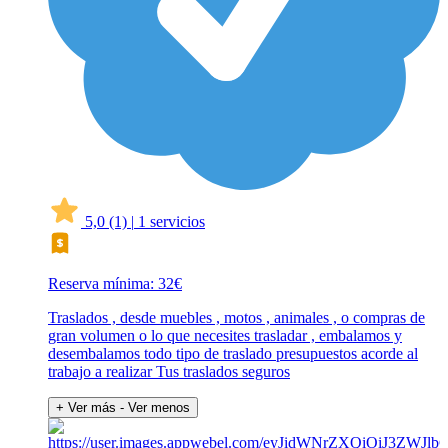
5,0
(1)
|
1 servicios
Reserva mínima: 32€
Traslados , desde muebles , motos , animales , o compras de
gran volumen o lo que necesites trasladar , embalamos y
desembalamos todo tipo de traslado presupuestos acorde al
trabajo a realizar Tus traslados seguros
+ Ver más
- Ver menos