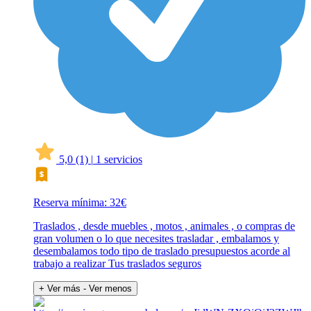
5,0
(1)
|
1 servicios
Reserva mínima: 32€
Traslados , desde muebles , motos , animales , o compras de
gran volumen o lo que necesites trasladar , embalamos y
desembalamos todo tipo de traslado presupuestos acorde al
trabajo a realizar Tus traslados seguros
+ Ver más
- Ver menos