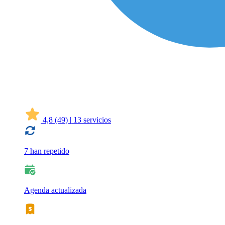
4,8
(49)
|
13 servicios
7 han repetido
Agenda actualizada