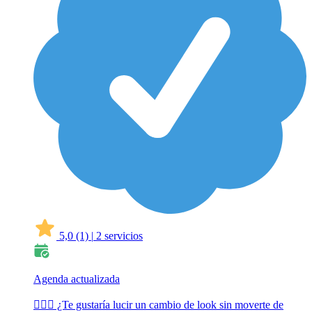
5,0
(1)
|
2 servicios
Agenda actualizada
💇‍♀️✨ ¿Te gustaría lucir un cambio de look sin moverte de