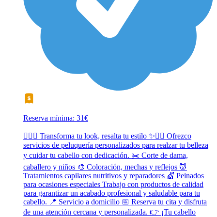
Reserva mínima: 31€
💇‍♀️✨ Transforma tu look, resalta tu estilo ✨💇‍♂️ Ofrezco
servicios de peluquería personalizados para realzar tu belleza
y cuidar tu cabello con dedicación. ✂️ Corte de dama,
caballero y niños 🎨 Coloración, mechas y reflejos 💆
Tratamientos capilares nutritivos y reparadores 💇 Peinados
para ocasiones especiales Trabajo con productos de calidad
para garantizar un acabado profesional y saludable para tu
cabello. 📍 Servicio a domicilio 📅 Reserva tu cita y disfruta
de una atención cercana y personalizada. 👉 ¡Tu cabello