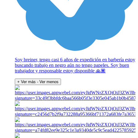
Soy breiner, tengo casi 6 años de expedición en barbería estoy
buscando trabajo en negro aún no tengo papeles. Soy buen
trabajador y responsable estoy disponible 🙏🏽
+ Ver más
- Ver menos