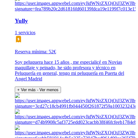
Yully
1 servicios
Reserva mínima: 52€
Soy peluquera hace 15 años , me especialicé en Novias
maquillaje y peinado, he sido profesora y técnico en
Peluquería en general, tengo mi peluquería en Puerta del
Angel Madrid
+ Ver más
- Ver menos