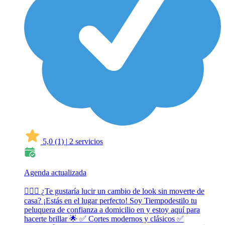
5,0
(1)
|
2 servicios
Agenda actualizada
💇‍♀️✨ ¿Te gustaría lucir un cambio de look sin moverte de
casa? ¡Estás en el lugar perfecto! Soy Tiempodestilo tu
peluquera de confianza a domicilio en y estoy aquí para
hacerte brillar 🌟 ✅ Cortes modernos y clásicos ✅