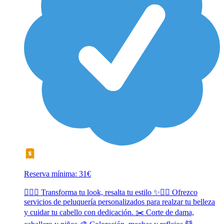
Reserva mínima: 31€
💇‍♀️✨ Transforma tu look, resalta tu estilo ✨💇‍♂️ Ofrezco
servicios de peluquería personalizados para realzar tu belleza
y cuidar tu cabello con dedicación. ✂️ Corte de dama,