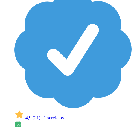
4,9
(21)
|
1 servicios