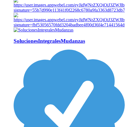
SolucionesIntegralesMudanzas