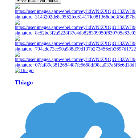
+ Ver más
- Ver menos
Thiago