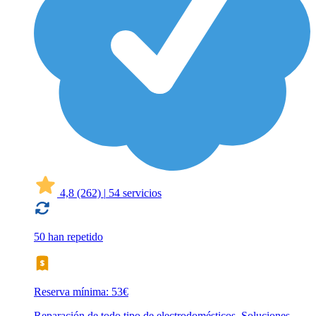
4,8
(262)
|
54 servicios
50 han repetido
Reserva mínima: 53€
Reparación de todo tipo de electrodomésticos. Soluciones