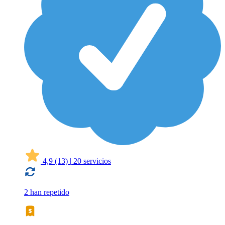
4,9
(13)
|
20 servicios
2 han repetido