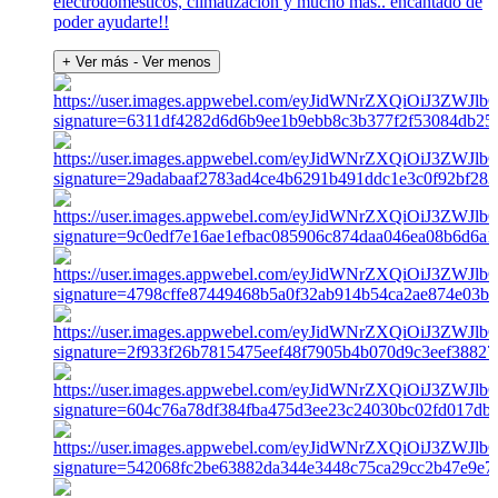
electrodomésticos, climatización y mucho más.. encantado de
poder ayudarte!!
+ Ver más
- Ver menos