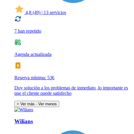
4,8
(49)
|
13 servicios
7 han repetido
Agenda actualizada
Reserva mínima: 53€
Doy solución a los problemas de inmediato ,lo importante es
que el cliente quede satisfecho
+ Ver más
- Ver menos
Wilians