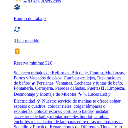
4,8
(37)
|
6 servicios
Equipo de trabajo
3 han repetido
Reserva mínima: 32€
Se hacen trabajos de Reformas, Bricolaje, Pintura, Mudanzas,
Portes y Vaciados de pisos, Cambiar azulejos, Reparaciones
de baños 🚽 Persianas, Ventanas, Lechadas y juntas de baño,
Fontanería, Cerrajeria, Paredes dañadas, Puertas🚪, Limpieza,
Desmontaje y Montaje de Muebles 🔧🪛 Luces Led y
Electricidad 💡 Nuestro servicio de manitas te ofrece colgar
espejos o cuadros, colocar rieles, colgar lámparas o
estanterías, colocar estores, cortinas o baldas, instalar
accesorios de baño, montar muebles tipo kit, cambiar
enchufes o instalación de lamparas entre otras muchas cosas.
Sencillo y Práctico. Reparaciones de Diferentes Tipos. Trato