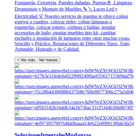
Fontanería, Cerrajeria, Paredes dañadas, Puertas🚪, Limpieza,
Desmontaje y Montaje de Muebles 🔧🪛 Luces Led y
Electricidad 💡 Nuestro servicio de manitas te ofrece colgar
espejos o cuadros, colocar rieles, colgar lámparas o
estanterías, colocar estores, cortinas o baldas, instalar
accesorios de baño, montar muebles tipo kit, cambiar
enchufes o instalación de lamparas entre otras muchas cosas.
Sencillo y Práctico. Reparaciones de Diferentes Tipos. Trato
Amigable, Honrado y de Calidad.
+ Ver más
- Ver menos
SolucionesIntegralesMudanzas