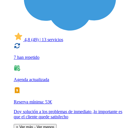
4,8
(49)
|
13 servicios
7 han repetido
Agenda actualizada
Reserva mínima: 53€
Doy solución a los problemas de inmediato ,lo importante es
que el cliente quede satisfecho
+ Ver más
- Ver menos