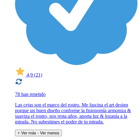
4,9
(21)
78 han repetido
Las cejas son el marco del rostro. Me fascina el art design
porque un buen diseño conforme la fisionomía armoniza &
suaviza el rostro, nos resta años, aporta luz & lozanía a la
mirada. No subestimes el poder de tu mirada.
+ Ver más
- Ver menos