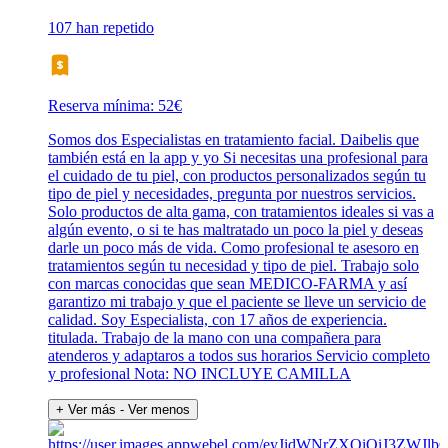
107 han repetido
Reserva mínima: 52€
Somos dos Especialistas en tratamiento facial. Daibelis que
también está en la app y yo Si necesitas una profesional para
el cuidado de tu piel, con productos personalizados según tu
tipo de piel y necesidades, pregunta por nuestros servicios.
Solo productos de alta gama, con tratamientos ideales si vas a
algún evento, o si te has maltratado un poco la piel y deseas
darle un poco más de vida. Como profesional te asesoro en
tratamientos según tu necesidad y tipo de piel. Trabajo solo
con marcas conocidas que sean MEDICO-FARMA y así
garantizo mi trabajo y que el paciente se lleve un servicio de
calidad. Soy Especialista, con 17 años de experiencia.
titulada. Trabajo de la mano con una compañera para
atenderos y adaptaros a todos sus horarios Servicio completo
y profesional Nota: NO INCLUYE CAMILLA
+ Ver más
- Ver menos