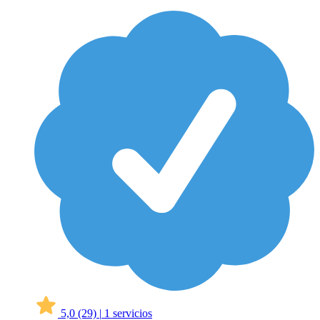
5,0
(29)
|
1 servicios