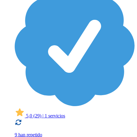
5,0
(29)
|
1 servicios
9 han repetido