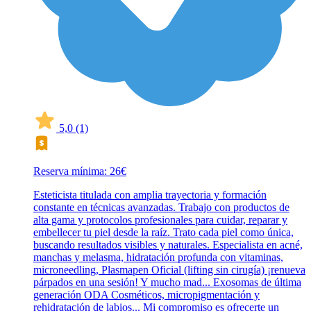
5,0
(1)
Reserva mínima: 26€
Esteticista titulada con amplia trayectoria y formación
constante en técnicas avanzadas. Trabajo con productos de
alta gama y protocolos profesionales para cuidar, reparar y
embellecer tu piel desde la raíz. Trato cada piel como única,
buscando resultados visibles y naturales. Especialista en acné,
manchas y melasma, hidratación profunda con vitaminas,
microneedling, Plasmapen Oficial (lifting sin cirugía) ¡renueva
párpados en una sesión! Y mucho mad... Exosomas de última
generación ODA Cosméticos, micropigmentación y
rehidratación de labios... Mi compromiso es ofrecerte un