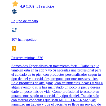
4,9
(103)
|
31 servicios
Equipo de trabajo
107 han repetido
Reserva mínima: 52€
Somos dos Especialistas en tratamiento facial. Daibelis que
también está en la app y yo Si necesitas una profesional para
el cuidado de tu piel, con productos personalizados según tu
tipo de piel y necesidades, pregunta por nuestros servicios.
Solo productos de alta gama, con tratamientos ideales si vas a
algún evento, o si te has maltratado un poco la piel y deseas
darle un poco más de vida. Como profesional te asesoro en
tratamientos según tu necesidad y tipo de piel. Trabajo solo
con marcas conocidas que sean MEDICO-FARMA y así
garantizo mi trabajo y que el paciente se lleve un servicio de