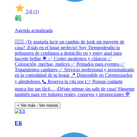
5,0
(1)
Agenda actualizada
💇‍♀️✨ ¿Te gustaría lucir un cambio de look sin moverte de
casa? ¡Estás en el lugar perfecto! Soy Tiempodestilo tu
peluquera de confianza a domicilio en y estoy aquí para
hacerte brillar 🌟 ✅ Cortes modernos y clásicos ✅
Coloración, mechas, matices ✅ Peinados para eventos ✅
Tratamientos capilares ✅ Servicio profesional y personalizado
en la comodidad de tu hogar 📍 Disponible en Ciempozuelos
y alrededores 📞 Reserva tu cita por 👉 Porque cuidarte
nunca fue tan fácil… ¡Déjate mimar sin salir de casa! Sígueme
también para ver trabajos reales, consejos y promociones 💬
+ Ver más
- Ver menos
Eli