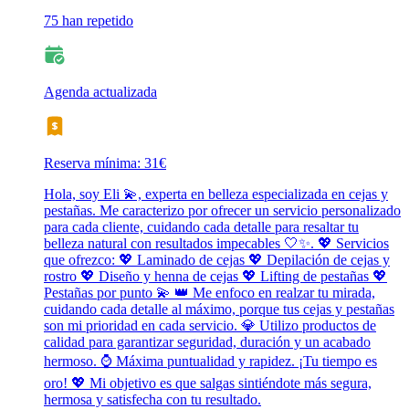
75 han repetido
Agenda actualizada
Reserva mínima: 31€
Hola, soy Eli 💫, experta en belleza especializada en cejas y
pestañas. Me caracterizo por ofrecer un servicio personalizado
para cada cliente, cuidando cada detalle para resaltar tu
belleza natural con resultados impecables 🤍✨. 💖 Servicios
que ofrezco: 💖 Laminado de cejas 💖 Depilación de cejas y
rostro 💖 Diseño y henna de cejas 💖 Lifting de pestañas 💖
Pestañas por punto 💫 👑 Me enfoco en realzar tu mirada,
cuidando cada detalle al máximo, porque tus cejas y pestañas
son mi prioridad en cada servicio. 💎 Utilizo productos de
calidad para garantizar seguridad, duración y un acabado
hermoso. ⌚ Máxima puntualidad y rapidez. ¡Tu tiempo es
oro! 💖 Mi objetivo es que salgas sintiéndote más segura,
hermosa y satisfecha con tu resultado.