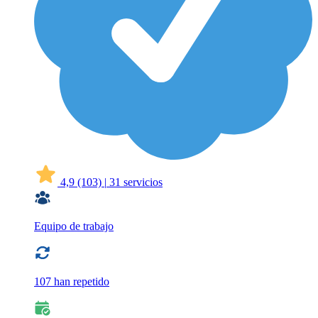
4,9
(103)
|
31 servicios
Equipo de trabajo
107 han repetido