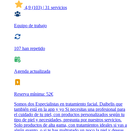
4,9
(103)
|
31 servicios
Equipo de trabajo
107 han repetido
Agenda actualizada
Reserva mínima: 52€
Somos dos Especialistas en tratamiento facial. Daibelis que
también está en la app y yo Si necesitas una profesional para
el cuidado de tu piel, con productos personalizados según tu
tipo de piel y necesidades, pregunta por nuestros servicios.
Solo productos de alta gama, con tratamientos ideales si vas a
algún evento, o si te has maltratado un poco la piel y deseas