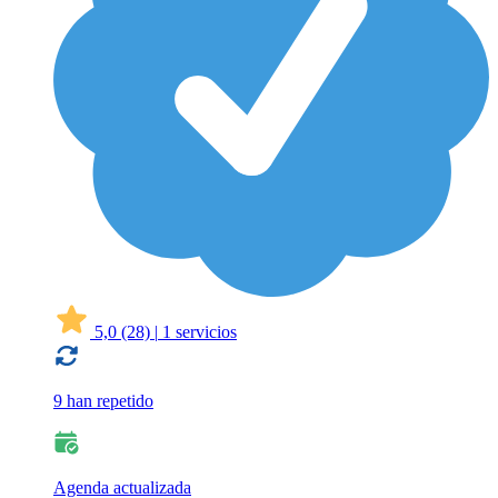
5,0
(28)
|
1 servicios
9 han repetido
Agenda actualizada