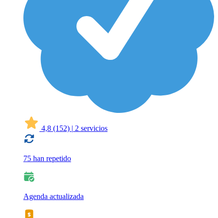
4,8
(152)
|
2 servicios
75 han repetido
Agenda actualizada