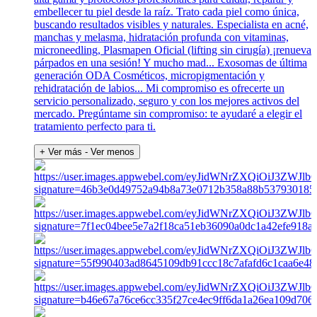
embellecer tu piel desde la raíz. Trato cada piel como única,
buscando resultados visibles y naturales. Especialista en acné,
manchas y melasma, hidratación profunda con vitaminas,
microneedling, Plasmapen Oficial (lifting sin cirugía) ¡renueva
párpados en una sesión! Y mucho mad... Exosomas de última
generación ODA Cosméticos, micropigmentación y
rehidratación de labios... Mi compromiso es ofrecerte un
servicio personalizado, seguro y con los mejores activos del
mercado. Pregúntame sin compromiso: te ayudaré a elegir el
tratamiento perfecto para ti.
+ Ver más
- Ver menos