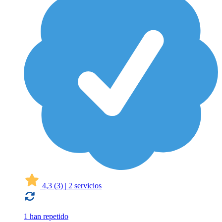
4,3
(3)
|
2 servicios
1 han repetido