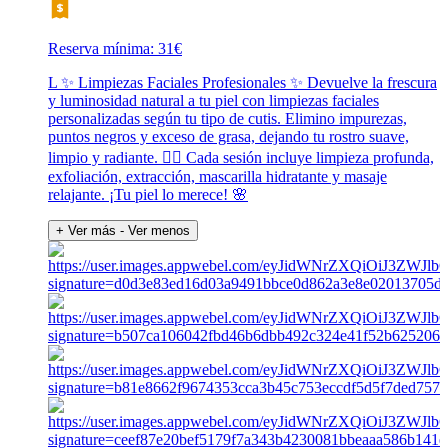
Reserva mínima: 31€
L ✨ Limpiezas Faciales Profesionales ✨ Devuelve la frescura
y luminosidad natural a tu piel con limpiezas faciales
personalizadas según tu tipo de cutis. Elimino impurezas,
puntos negros y exceso de grasa, dejando tu rostro suave,
limpio y radiante. 💆‍♀️ Cada sesión incluye limpieza profunda,
exfoliación, extracción, mascarilla hidratante y masaje
relajante. ¡Tu piel lo merece! 🌸
+ Ver más
- Ver menos