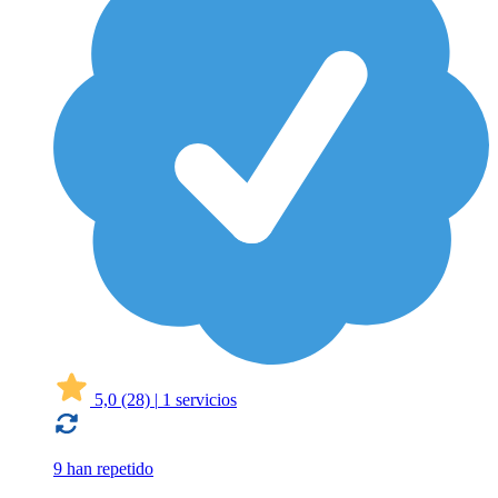
5,0
(28)
|
1 servicios
9 han repetido