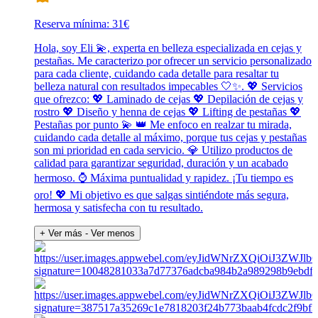
Reserva mínima: 31€
Hola, soy Eli 💫, experta en belleza especializada en cejas y
pestañas. Me caracterizo por ofrecer un servicio personalizado
para cada cliente, cuidando cada detalle para resaltar tu
belleza natural con resultados impecables 🤍✨. 💖 Servicios
que ofrezco: 💖 Laminado de cejas 💖 Depilación de cejas y
rostro 💖 Diseño y henna de cejas 💖 Lifting de pestañas 💖
Pestañas por punto 💫 👑 Me enfoco en realzar tu mirada,
cuidando cada detalle al máximo, porque tus cejas y pestañas
son mi prioridad en cada servicio. 💎 Utilizo productos de
calidad para garantizar seguridad, duración y un acabado
hermoso. ⌚ Máxima puntualidad y rapidez. ¡Tu tiempo es
oro! 💖 Mi objetivo es que salgas sintiéndote más segura,
hermosa y satisfecha con tu resultado.
+ Ver más
- Ver menos