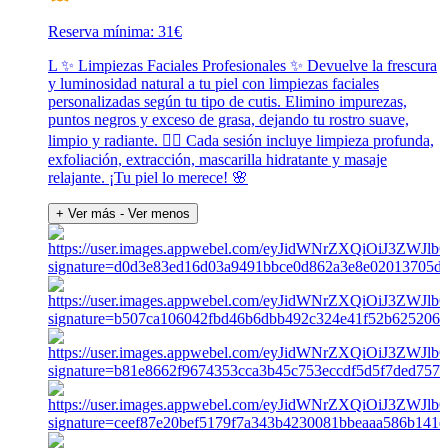
Reserva mínima: 31€
L ✨ Limpiezas Faciales Profesionales ✨ Devuelve la frescura
y luminosidad natural a tu piel con limpiezas faciales
personalizadas según tu tipo de cutis. Elimino impurezas,
puntos negros y exceso de grasa, dejando tu rostro suave,
limpio y radiante. 💆‍♀️ Cada sesión incluye limpieza profunda,
exfoliación, extracción, mascarilla hidratante y masaje
relajante. ¡Tu piel lo merece! 🌸
+ Ver más
- Ver menos