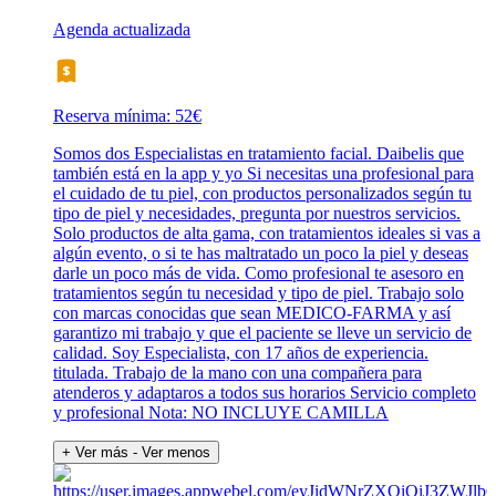
Agenda actualizada
Reserva mínima: 52€
Somos dos Especialistas en tratamiento facial. Daibelis que
también está en la app y yo Si necesitas una profesional para
el cuidado de tu piel, con productos personalizados según tu
tipo de piel y necesidades, pregunta por nuestros servicios.
Solo productos de alta gama, con tratamientos ideales si vas a
algún evento, o si te has maltratado un poco la piel y deseas
darle un poco más de vida. Como profesional te asesoro en
tratamientos según tu necesidad y tipo de piel. Trabajo solo
con marcas conocidas que sean MEDICO-FARMA y así
garantizo mi trabajo y que el paciente se lleve un servicio de
calidad. Soy Especialista, con 17 años de experiencia.
titulada. Trabajo de la mano con una compañera para
atenderos y adaptaros a todos sus horarios Servicio completo
y profesional Nota: NO INCLUYE CAMILLA
+ Ver más
- Ver menos