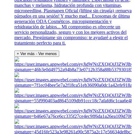
manchas y melasma, hidratación profunda con vitaminas,
microneedling, Plasmapen Oficial (lifting sin cirugía) ¡renueva
párpados en una sesión! Y mucho mad... Exosomas de última
generación ODA Cosméticos, micropigmentación y
rehidratación de labios... Mi compromiso es ofrecerte un
servicio personalizado, seguro y con los mejores activos del
mercado. Pregúntame sin compromiso: te ayudaré a elegir el
tratamiento perfecto para ti.
+ Ver más
- Ver menos