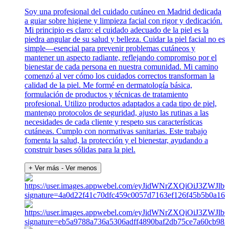
Soy una profesional del cuidado cutáneo en Madrid dedicada
a guiar sobre higiene y limpieza facial con rigor y dedicación.
Mi principio es claro: el cuidado adecuado de la piel es la
piedra angular de su salud y belleza. Cuidar la piel facial no es
simple—esencial para prevenir problemas cutáneos y
mantener un aspecto radiante, reflejando compromiso por el
bienestar de cada persona en nuestra comunidad. Mi camino
comenzó al ver cómo los cuidados correctos transforman la
calidad de la piel. Me formé en dermatología básica,
formulación de productos y técnicas de tratamiento
profesional. Utilizo productos adaptados a cada tipo de piel,
mantengo protocolos de seguridad, ajusto las rutinas a las
necesidades de cada cliente y respeto sus características
cutáneas. Cumplo con normativas sanitarias. Este trabajo
fomenta la salud, la protección y el bienestar, ayudando a
construir bases sólidas para la piel.
+ Ver más
- Ver menos